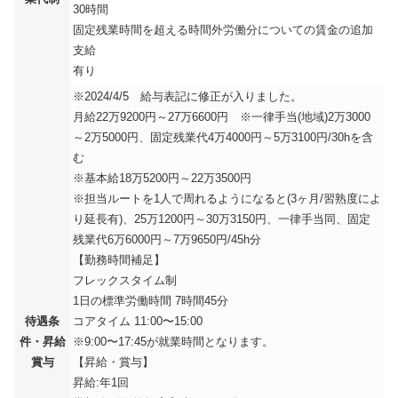
30時間
固定残業時間を超える時間外労働分についての賃金の追加
支給
有り
※2024/4/5 給与表記に修正が入りました。
月給22万9200円～27万6600円 ※一律手当(地域)2万3000
～2万5000円、固定残業代4万4000円～5万3100円/30hを含
む
※基本給18万5200円～22万3500円
※担当ルートを1人で周れるようになると(3ヶ月/習熟度によ
り延長有)、25万1200円～30万3150円、一律手当同、固定
残業代6万6000円～7万9650円/45h分
【勤務時間補足】
フレックスタイム制
1⽇の標準労働時間 7時間45分
待遇条
コアタイム 11:00〜15:00
件・昇給
※9:00〜17:45が就業時間となります。
賞与
【昇給・賞与】
昇給:年1回