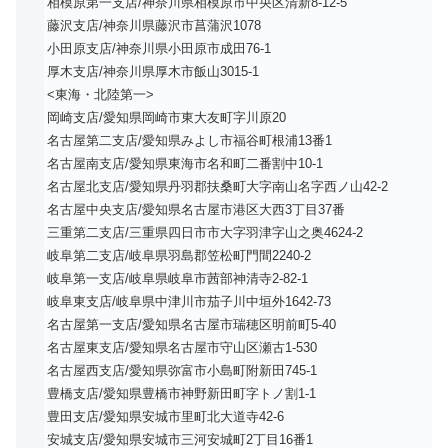
相模原第一支店/神奈川県相模原市中央区清新8-12-5
藤沢支店/神奈川県藤沢市菖蒲沢1078
小田原支店/神奈川県小田原市成田76-1
厚木支店/神奈川県厚木市飯山3015-1
<東海・北陸第一>
岡崎支店/愛知県岡崎市東大友町字川原20
名古屋第二支店/愛知県みよし市福谷町根浦13番1
名古屋南支店/愛知県東海市名和町二番割中10-1
名古屋北支店/愛知県丹羽郡扶桑町大字南山名字西ノ山42-2
名古屋中央支店/愛知県名古屋市港区大西3丁目37番
三重第二支店/三重県四日市市大字羽津字山之奥4624-2
岐阜第二支店/岐阜県羽島郡笠松町門間2240-2
岐阜第一支店/岐阜県岐阜市茜部神清寺2-82-1
岐阜東支店/岐阜県中津川市茄子川中垣外1642-73
名古屋第一支店/愛知県名古屋市瑞穂区明前町5-40
名古屋東支店/愛知県名古屋市守山区瀬古1-530
名古屋西支店/愛知県弥富市小島町附新田745-1
豊橋支店/愛知県豊橋市神野新田町字トノ割1-1
豊田支店/愛知県安城市里町北大道寺42-6
安城支店/愛知県安城市三河安城町2丁目16番1