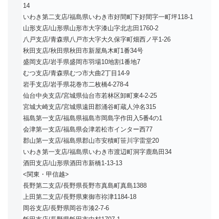
14
いわき第二支店/福島県いわき市好間町下好間字一町坪118-1
山形支店/山形県山形市大字漆山字北志田1760-2
八戸支店/青森県八戸市大字大久保字町畑西ノ平1-26
秋田支店/秋田県秋田市新屋鳥木町1番34号
盛岡支店/岩手県盛岡市羽場10地割1番地7
むつ支店/青森県むつ市大曲2丁目14-9
岩手支店/岩手県花巻市二枚橋4-278-4
仙台中央支店/宮城県仙台市若林区卸町東4-2-25
宮城大崎支店/宮城県遠田郡涌谷町蔵人沖名315
福島第一支店/福島県福島市岡島字作田入5番4の1
会津第一支店/福島県会津若松市インター西77
郡山第一支店/福島県郡山市安積町笹川字雷堂20
いわき第一支店/福島県いわき市渡辺町洞字鹿島田34
酒田支店/山形県酒田市新橋1-13-13
<関東・甲信越>
長野第二支店/長野県長野市真島町真島1388
上田第二支店/長野県東御市祢津1184-18
岡谷支店/長野県岡谷市湊2-7-6