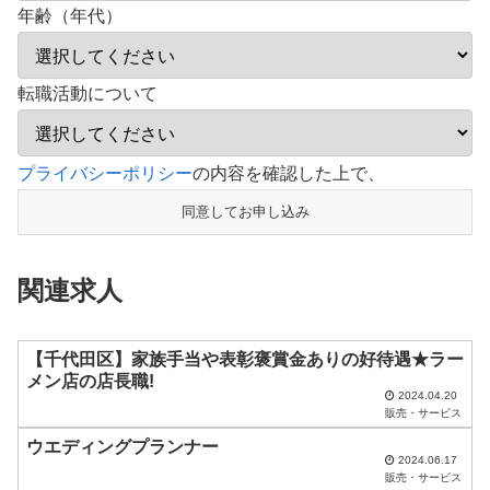
年齢（年代）
転職活動について
こ
プライバシーポリシー
の内容を確認した上で、
の
フ
ィ
関連求人
ー
ル
ド
【千代田区】家族手当や表彰褒賞金ありの好待遇★ラー
メン店の店長職!
は
2024.04.20
販売・サービス
空
ウエディングプランナー
の
2024.06.17
ま
販売・サービス