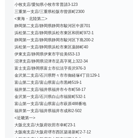
小牧支店/愛知県小牧市常普請3-123
三重第一支店/三重県松阪市曽原町2300
<東海・北陸第二>
静岡第二支店/静岡県静岡市駿河区中原701
浜松第二支店/静岡県浜松市東区和田町972-1
静岡第一支店/静岡県静岡市駿河区下島200-2
浜松第一支店/静岡県浜松市東区薬師町40
伊東支店/静岡県伊東市宇佐美653-13
沼津支店/静岡県沼津市足高字尾上322-34
富士支店/静岡県富士市伝法字長沢976-3
金沢第二支店/石川県野々市市御経塚4丁目129-1
富山第二支店/富山県富山市黒崎519-1
福井第二支店/福井県福井市今市町58-17
金沢第一支店/石川県白山市福留町532-1
富山第一支店/富山県富山市萩原488番地
福井第一支店/福井県福井市成和2-502
<近畿第一>
大阪北支店/大阪府吹田市幸町23-1
大阪南支店/大阪府堺市西区築港新町2-7-12