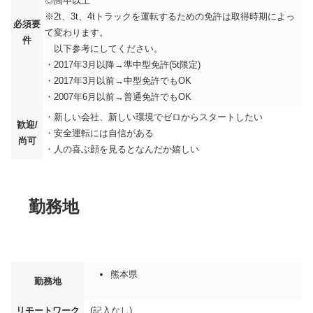
◎高卒以上
※2t、3t、4tトラックを運転するための免許は取得時期によっ
必須要
て変わります。
件
以下参考にしてください。
・2017年3⽉以降→準中型免許(5t限定)
・2017年3⽉以前→中型免許でもOK
・2007年6⽉以前→普通免許でもOK
・新しい会社、新しい環境でゼロからスタートしたい
歓迎/
・安全運転には⾃信がある
尚可
・⼈の喜ぶ顔を⾒るとなんだか嬉しい
勤務地
熊本県
勤務地
リモートワーク
(記入なし)