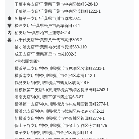
千葉中央支店/千葉県千葉市中央区都町5-28-10
千葉第一支店/千葉県千葉市中央区浜野町1222-1
事
船橋第一支店/千葉県市川市原木3021
業
松戸支店/千葉県松戸市高塚新田78-1
内
柏支店/千葉県柏市正連寺462-4
容
八千代支店/千葉県八千代市高津306-2
袖ヶ浦支店/千葉県袖ケ浦市長浦580-110
成田支店/千葉県富里市七栄1002-3
<首都圏第四>
横浜第二支店/神奈川県横浜市戸塚区名瀬町2231-1
横浜南支店/神奈川県横浜市金沢区幸浦1-12-1
鶴見支店/神奈川県横浜市鶴見区駒岡2-8-6
相模原第二支店/神奈川県横浜市緑区長津田町4243-1
湘南支店/神奈川県平塚市四之宮6-6-87
横浜第一支店/神奈川県横浜市神奈川区菅田町2774-1
横浜北支店/神奈川県横浜市都筑区あゆみが丘2-11
新横浜支店/神奈川県横浜市神奈川区菅田町2774-1
保土ヶ谷支店/神奈川県横浜市保土ケ谷区今井町476
磯子支店/神奈川県横浜市金沢区鳥浜町11-4