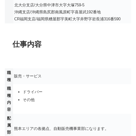
北大分支店/大分県中津市大字大塚759-5
沖縄支店/沖縄県島尻郡南風原町字喜屋武192番地
CR福岡支店/福岡県糟屋郡宇美町大字井野字岩長浦316番590
仕事内容
職
販売・サービス
種
職
ドライバー
種
その他
内
容
配
属
熊本エリアの各拠点、自動販売機事業部になります。
部