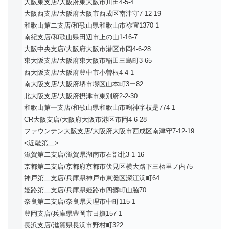
大阪東支店/大阪府東大阪市川田4-5-4
大阪西支店/大阪府大阪市西成区南津守7-12-19
和歌山第二支店/和歌山県和歌山市祢宜1370-1
南紀支店/和歌山県田辺市上の山1-16-7
大阪中央支店/大阪府大阪市港区市岡4-6-28
東大阪支店/大阪府東大阪市稲田三島町3-65
西大阪支店/大阪府豊中市小曽根4-4-1
南大阪支店/大阪府堺市堺区山本町3ー82
北大阪支店/大阪府摂津市東別府2-2-30
和歌山第一支店/和歌山県和歌山市鳴神字枝是774-1
CR大阪支店/大阪府大阪市港区市岡4-6-28
ファウンテン大阪支店/大阪府大阪市西成区南津守7-12-19
<近畿第二>
滋賀第二支店/滋賀県湖南市石部北3-1-16
京都第二支店/京都府京都市伏見区横大路下三栖里ノ内75
神戸第二支店/兵庫県神戸市東灘区深江浜町64
姫路第二支店/兵庫県姫路市四郷町山脇70
奈良第二支店/奈良県天理市中町115-1
豊岡支店/兵庫県豊岡市日撫157-1
長浜支店/滋賀県長浜市野村町322