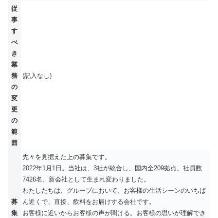
従
事
す
べ
き
業
務
(記入なし)
の
変
更
の
範
囲
先々を見据えた上の募集です。
2022年1⽉1⽇。当社は、3社が統合し、国内全209拠点、社員数
7426名、新会社として⽣まれ変わりました。
わたしたちは、グループにおいて、お客様の⽣活シーンのいちば
募
ん近くで、直接、飲料をお届けする会社です。
集
お客様に近いからお客様の声が聞ける。お客様の思いが理解でき