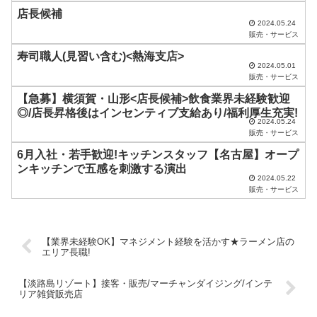
ま
店長候補
2024.05.24
に
販売・サービス
し
寿司職人(見習い含む)<熱海支店>
2024.05.01
て
販売・サービス
く
【急募】横須賀・山形<店長候補>飲食業界未経験歓迎
だ
◎/店長昇格後はインセンティブ支給あり/福利厚生充実!
2024.05.24
さ
販売・サービス
い
6月入社・若手歓迎!キッチンスタッフ【名古屋】オープ
ンキッチンで五感を刺激する演出
。
2024.05.22
販売・サービス
【業界未経験OK】マネジメント経験を活かす★ラーメン店の
エリア長職!
【淡路島リゾート】接客・販売/マーチャンダイジング/インテ
リア雑貨販売店