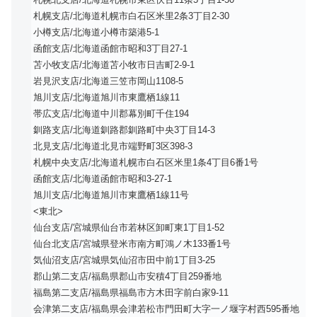
札幌支店/北海道札幌市白石区米里2条3丁目2-30
小樽支店/北海道小樽市築港5-1
函館支店/北海道函館市昭和3丁目27-1
苫小牧支店/北海道苫小牧市日吉町2-9-1
岩見沢支店/北海道三笠市岡山1108-5
旭川支店/北海道旭川市東鷹栖1線11
帯広支店/北海道中川郡幕別町千住194
釧路支店/北海道釧路郡釧路町中央3丁目14-3
北見支店/北海道北見市端野町3区398-3
札幌中央支店/北海道札幌市白石区米里1条4丁目6番1号
函館支店/北海道函館市昭和3-27-1
旭川支店/北海道旭川市東鷹栖1線11号
<東北>
仙台支店/宮城県仙台市若林区卸町東1丁目1-52
仙台北支店/宮城県登米市南方町鴻ノ木133番1号
気仙沼支店/宮城県気仙沼市田中前1丁目3-25
郡山第二支店/福島県郡山市安積4丁目259番地
福島第二支店/福島県福島市方木田字前白家9-11
会津第二支店/福島県会津若松市門田町大字一ノ堰字村西595番地