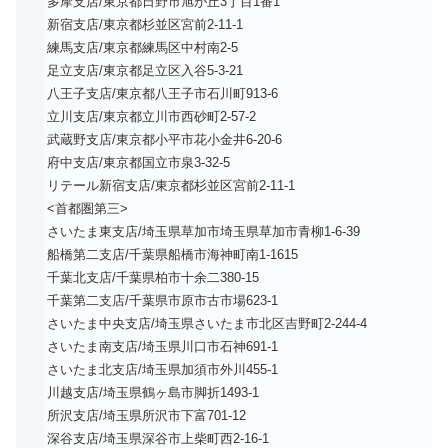
多摩支店/東京都日野市旭が丘3丁目1番1
新宿支店/東京都杉並区宮前2-11-1
練馬支店/東京都練馬区中村南2-5
足立支店/東京都足立区入谷5-3-21
八王子支店/東京都八王子市石川町913-6
立川支店/東京都立川市西砂町2-57-2
武蔵野支店/東京都小平市花小金井6-20-6
府中支店/東京都国立市泉3-32-5
リテール新宿支店/東京都杉並区宮前2-11-1
<首都圏第三>
さいたま東支店/埼玉県草加市埼玉県草加市青柳1-6-39
船橋第二支店/千葉県船橋市海神町南1-1615
千葉北支店/千葉県柏市十余二380-15
千葉第二支店/千葉県市原市古市場623-1
さいたま中央支店/埼玉県さいたま市北区吉野町2-244-4
さいたま南支店/埼玉県川口市石神691-1
さいたま北支店/埼玉県加須市外川455-1
川越支店/埼玉県鶴ヶ島市脚折1493-1
所沢支店/埼玉県所沢市下富701-12
深谷支店/埼玉県深谷市上柴町西2-16-1