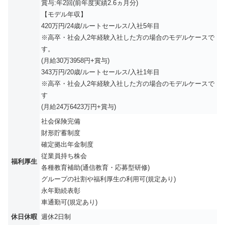
賞与:年2回(前年度実績2.6ヵ月分)
【モデル年収】
420万円/24歳/ルートセールス/⼊社5年目
※⾼卒・社会⼈2年経験⼊社した⽅の場合のモデルケースで
す。
(⽉給30万3958円+賞与)
343万円/20歳/ルートセールス/⼊社1年目
※⾼卒・社会⼈2年経験⼊社した⽅の場合のモデルケースで
す
(⽉給24万6423万円+賞与)
社会保険完備
財形貯蓄制度
確定拠出年⾦制度
従業員持ち株会
福利厚生
各種教育補助(通信教育・応募型研修)
グループの社割や福利厚⽣の利⽤可(規定あり)
永年勤続表彰
⾞通勤可(規定あり)
休日休暇
週休2日制