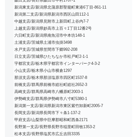
飯田支店/長野県飯田市中村1707-1
新潟東支店/新潟県北蒲原郡聖籠町東港6丁目-861-11
新潟第二支店/新潟県新潟市西区山田112-1
中越支店/新潟県見附市上新田町上谷内7-7
上越支店/新潟県妙高市上百々1丁目12番2号
六日町支店/新潟県南魚沼市中本坊148-1
土浦支店/茨城県土浦市虫掛3498
水戸支店/茨城県笠間市下郷992-208
日立支店/茨城県ひたちなか市松戸町2-1-1
宇都宮支店/栃木県宇都宮市インターパーク4-3-2
小山支店/栃木県小山市横倉1297
那須支店/栃木県那須塩原市四区町1537-8
前橋支店/群馬県前橋市総社町総社2652-3
高崎支店/群馬県高崎市八幡原町2003-1
伊勢崎支店/群馬県伊勢崎市八寸町5380-1
新潟第一支店/新潟県新潟市東区紫竹卸新町2005-7
長岡支店/新潟県長岡市下々条1-137-2
甲府支店/山梨県中巨摩郡昭和町西条2171
長野第一支店/長野県長野市稲里町田牧1353-2
松本支店/長野県塩尻市広丘吉田3335