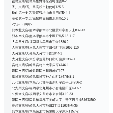
徳島支店/徳島県板野郡松茂町住吉8-2
香川支店/香川県高松市勅使町125-5
松山第一支店/愛媛県松山市井門町544-1
高知第一支店/高知県高知市北川添10-8
<九州・沖縄>
熊本北支店/熊本県熊本市北区貢町字西ノ上832-13
熊本南支店/熊本県熊本市東区戸島5-18-117
大牟田支店/福岡県大牟田市手鎌1886-2
人吉支店/熊本県人吉市下田代町下原1695-110
大分支店/大分県大分市下郡1844-1
大分北支店/大分県速見郡日出町藤原2382-1
宮崎支店/宮崎県宮崎市大字広原4746-1
延岡支店/宮崎県延岡市川原崎町197
都城支店/宮崎県都城市神之山町1747番地1
八代支店/熊本県八代郡平山新町字西平山4936-2
北九州支店/福岡県北九州市小倉南区田原4-17-7
久留米支店/福岡県久留米市東合川3-19-33
福岡支店/福岡県糟屋郡宇美町大字井野字岩長浦316番590
長崎支店/長崎県大村市池田2丁目1163番地35
熊本支店/熊本県菊池市菊陽町大字原水1157-2