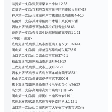
滋賀第一支店/滋賀県栗東市小柿1-2-33
京都第一支店/京都府京都市伏見区羽束師古川町417
神戸第一支店/兵庫県神戸市東灘区魚崎南町4-4-10
姫路第一支店/兵庫県姫路市木場十八反町17番
西脇支店/兵庫県西脇市高松町観音堂188-66
奈良第一支店/奈良県生駒郡斑鳩町高安西1-1-21
<中国・四国>
広島支店/広島県広島市西区商工センター3-3-14
岡山第二支店/岡山県都窪郡早島町矢尾783-5
山口第二支店/山口県山口市江崎3749-1
福山支店/広島県福山市新涯町6-11-13
三次支店/広島県三次市三次町795-1
西条支店/広島県東広島市西条町御薗宇3553-1
松山第二支店/愛媛県伊予市宮下2000-6
東予支店/愛媛県西条市ひうち字西ひうち3番23
高知第二支店/高知県高知市葛島1丁目6-45
岡山第一支店/岡山県岡山市南区米倉119-1
広島北支店/広島県広島市安佐南区八木1-12-1
山口第一支店/山口県周南市大字夜市字古市3027-2