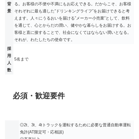
背
る。お客様の不便や不満にもお応えできる。だからこそ、お客様
景
それぞれに最も適した“ドリンキングライフ”をお届けできると考
えます。⼈々にうるおいを届ける”メーカー⼩売業”として、飲料
を通じて、⼼とからだの潤い、健やかな暮らしをお届けする。お
客様と直に接することで、社会になくてはならない潤いとなる。
それが、わたしたちの使命です。
採
用
5名まで
人
数
必須・歓迎要件
◎2t、3t、4tトラックを運転するために必要な普通⾃動⾞運転
免許(AT限定可・応相談)