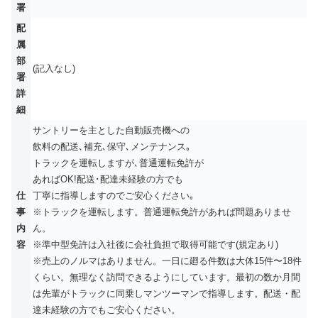
署
配
属
部
(記入なし)
署
詳
細
サントリーを主とした自動販売機への
飲料の配送､補充､保守､メンテナンス｡
トラックを運転しますが､普通運転免許が
あればOK!配送･配達未経験の方でも
仕
丁寧に指導しますのでご安心ください｡
事
※トラックを運転します。普通運転免許があれば問題ありませ
内
ん。
容
※準中型免許は⼊社後に会社負担で取得可能です(規定あり)
※売上のノルマはありません。⼀⽇に廻る件数は⼤体15件〜18件
くらい。無理なく訪問できるようにしています。最初の数か⽉間
は先輩がトラックに同乗しマンツーマンで指導します。配送・配
達未経験の⽅でもご安⼼ください。