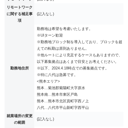
リモートワーク
に関する補足事
(記入なし)
項
勤務地は希望を考慮いたします。
※UIターン歓迎
※勤務地ブロック制を導⼊しており、ブロックを超
えての転勤は原則ありません。
※他ルートにより充足するケースもありますので、
以下募集拠点はあくまで目安とお考えください。
勤務地住所
※以下、2024.4.18時点での募集拠点です。
※特に八代は急募です。
<熊本エリア>
熊本…菊池郡菊陽町大字原水
熊本南…熊本市東区戸島
熊本…熊本市北区貢町字西ノ上
八代…八代市平山新町字西平山
就業場所の変更
(記入なし)
の範囲