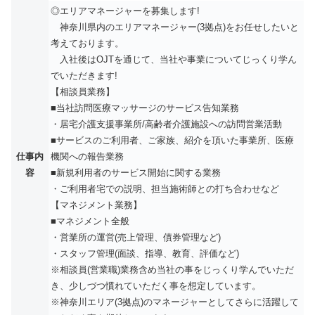
◎エリアマネージャーを募集します!
神奈川県内のエリアマネージャー(3拠点)をお任せしたいと
考えております。
入社後はOJTを通じて、当社や事業についてじっくり学ん
でいただきます!
【相談員業務】
■当社訪問医療マッサージのサービス告知業務
・居宅介護支援事業所/高齢者介護施設への訪問営業活動
■サービスのご利用者、ご家族、紹介を頂いた事業所、医療
仕事内
機関への報告業務
容
■新規利用者のサービス開始に関する業務
・ご利用者宅での説明、担当施術師との打ち合わせなど
【マネジメント業務】
■マネジメント全般
・営業所の運営(売上管理、債券管理など)
・スタッフ管理(面談、指導、教育、評価など)
※相談員(営業職)業務含め当社の事をじっくり学んでいただ
き、少しづつ慣れていただく事を想定しています。
※神奈川エリア(3拠点)のマネージャーとしてさらに活躍して