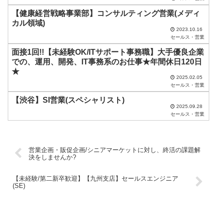
く
【健康経営戦略事業部】コンサルティング営業(メディ
だ
カル領域)
2023.10.16
さ
セールス・営業
い
面接1回!!【未経験OK/ITサポート事務職】大手優良企業
での、運用、開発、IT事務系のお仕事★年間休日120日
。
★
2025.02.05
セールス・営業
【渋谷】SI営業(スペシャリスト)
2025.09.28
セールス・営業
営業企画・販促企画/シニアマーケットに対し、終活の課題解
決をしませんか?
【未経験/第二新卒歓迎】【九州支店】セールスエンジニア
(SE)