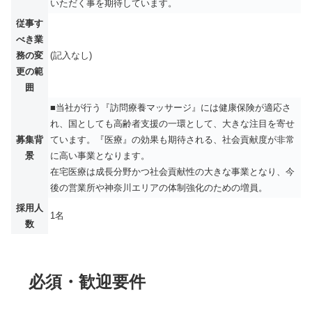
いただく事を期待しています。
従事す
べき業
務の変
(記入なし)
更の範
囲
■当社が行う『訪問療養マッサージ』には健康保険が適応さ
れ、国としても高齢者支援の一環として、大きな注目を寄せ
募集背
ています。『医療』の効果も期待される、社会貢献度が非常
景
に高い事業となります。
在宅医療は成長分野かつ社会貢献性の大きな事業となり、今
後の営業所や神奈川エリアの体制強化のための増員。
採用人
1名
数
必須・歓迎要件