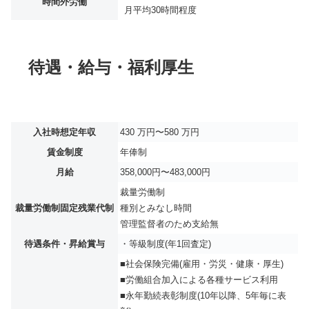
時間外労働
月平均
30時間程度
待遇・給与・福利厚生
入社時想定年収
430 万円〜580 万円
賃金制度
年俸制
月給
358,000円〜483,000円
裁量労働制
裁量労働制固定残業代制
種別とみなし時間
管理監督者のため支給無
待遇条件・昇給賞与
・等級制度(年1回査定)
■社会保険完備(雇用・労災・健康・厚生)
■労働組合加入による各種サービス利用
■永年勤続表彰制度(10年以降、5年毎に表