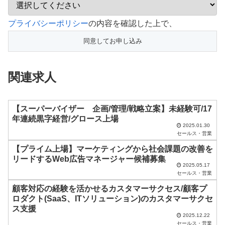
こ
プライバシーポリシー
の内容を確認した上で、
の
フ
ィ
関連求人
ー
ル
ド
【スーパーバイザー 企画/管理/戦略立案】未経験可/17
年連続黒字経営/グロース上場
は
2025.01.30
セールス・営業
空
【プライム上場】マーケティングから社会課題の改善を
の
リードするWeb広告マネージャー候補募集
ま
2025.05.17
セールス・営業
ま
顧客対応の経験を活かせるカスタマーサクセス/顧客プ
に
ロダクト(SaaS、ITソリューション)のカスタマーサクセ
し
ス支援
2025.12.22
て
セールス・営業