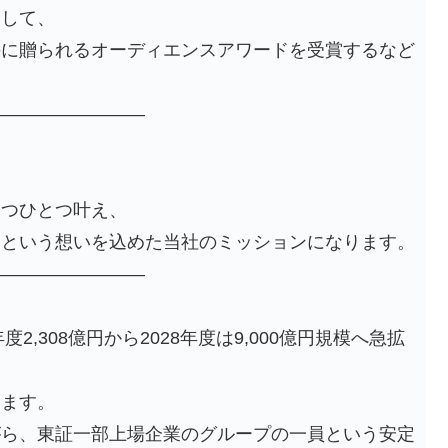
として、
のに贈られるオーディエンスアワードを受賞するなど
—————————
とつひとつ叶え、
いという想いを込めた当社のミッションになります。
—————————
2,308億円から2028年度は9,000億円規模へ急拡
ます。
がら、東証一部上場企業のグループの一員という安定