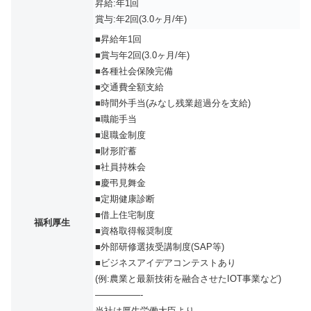
昇給:年1回
賞与:年2回(3.0ヶ月/年)
■昇給年1回
■賞与年2回(3.0ヶ月/年)
■各種社会保険完備
■交通費全額支給
■時間外手当(みなし残業超過分を支給)
■職能手当
■退職金制度
■財形貯蓄
■社員持株会
■慶弔見舞金
■定期健康診断
■借上住宅制度
福利厚生
■資格取得報奨制度
■外部研修選抜受講制度(SAP等)
■ビジネスアイデアコンテストあり
(例:農業と最新技術を融合させたIOT事業など)
—————-
当社は厚生労働大臣より、