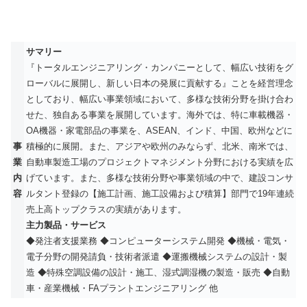
サマリー
『トータルエンジニアリング・カンパニーとして、幅広い技術をグ
ローバルに展開し、新しい日本の発展に貢献する』ことを経営理念
としており、幅広い事業領域において、多様な技術分野を掛け合わ
せた、独自ある事業を展開しています。海外では、特に車載機器・
OA機器・家電部品の事業を、ASEAN、インド、中国、欧州などに
事
積極的に展開。また、アジアや欧州のみならず、北米、南米では、
業
自動車製造工場のプロジェクトマネジメント分野における実績を広
内
げています。また、多様な技術分野や事業領域の中で、建設コンサ
容
ルタント登録の【施工計画、施工設備および積算】部門で19年連続
売上高トップクラスの実績があります。
主力製品・サービス
◆発注者支援業務 ◆コンピューターシステム開発 ◆機械・電気・
電子分野の開発請負・技術者派遣 ◆運搬機械システムの設計・製
造 ◆特殊空調設備の設計・施工、湿式調湿機の製造・販売 ◆自動
車・産業機械・FAプラントエンジニアリング 他