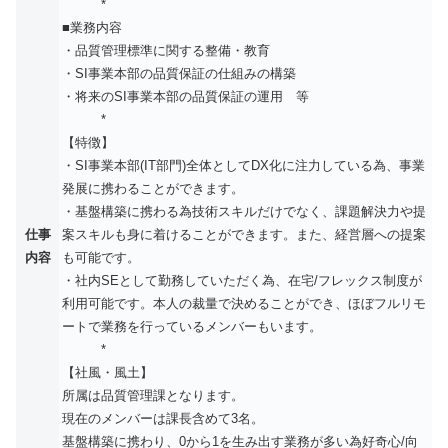
*
■業務内容
・品質管理標準に関する整備・教育
・SI事業本部の品質保証の仕組みの構築
・将来のSI事業本部の品質保証の運用 等
*
【特徴】
・SI事業本部(IT部門)全体としてDX化に注力している為、事業
発展に携わることができます。
・基盤構築に携わる為技術スキルだけでなく、課題解決力や提
仕事
案スキルも身に着けることができます。また、経営層への提案
内容
も可能です。
・社内SEとして勤務していただく為、在宅/フレックス制度が
利用可能です。本人の裁量で決めることができ、ほぼフルリモ
ートで業務を行っているメンバーもいます。
*
【社風・風土】
所属は品質管理課となります。
現在のメンバーは課長含めて3名。
基盤構築に携わり、0から1を生み出す業務が多い為好奇心/向