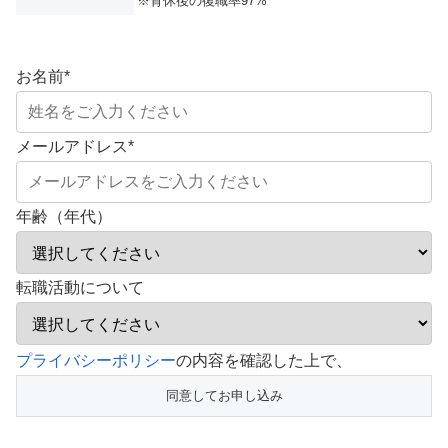
※育休後の復職率97%
お名前
*
メールアドレス
*
年齢（年代）
転職活動について
こ
プライバシーポリシー
の内容を確認した上で、
の
フ
ィ