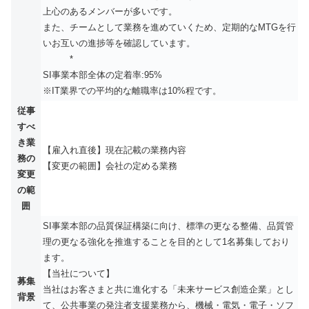
上心のあるメンバーが多いです。
また、チームとして業務を進めていくため、定期的なMTGを行
いお互いの進捗等を確認しています。
*
SI事業本部全体の定着率:95%
※IT業界での平均的な離職率は10%程です。
従事
すべ
き業
【雇入れ直後】現在記載の業務内容
務の
【変更の範囲】会社の定める業務
変更
の範
囲
SI事業本部の品質保証構築に向け、標準の更なる整備、品質管
理の更なる強化を推進することを目的として1名募集しており
ます。
【当社について】
募集
当社はお客さまと共に進化する「未来サービス創造企業」とし
背景
て、公共事業の発注者⽀援業務から、機械・電気・電⼦・ソフ