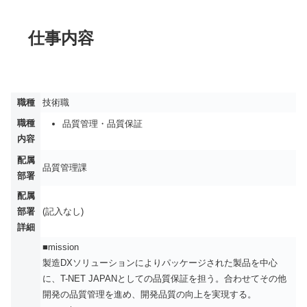
仕事内容
職種
技術職
職種
品質管理・品質保証
内容
配属
品質管理課
部署
配属
部署
(記入なし)
詳細
■mission
製造DXソリューションによりパッケージされた製品を中心
に、T-NET JAPANとしての品質保証を担う。合わせてその他
開発の品質管理を進め、開発品質の向上を実現する。