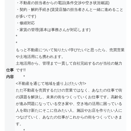
・不動産の担当者からの電話(条件交渉や空き状況確認)
・契約・解約手続き(賃貸店舗の担当者さんと一緒に進めること
が多いです)
・修繕対応
・家賃の管理(基本は事務さんが対応します)
*
*
もっと不動産について知りたい!学びたい!と思ったら、売買営業
や土地活用にも携われます。
土地活用から、管理まで一貫して自社完結するのが当社の魅力
仕事
です!!
内容
*
<不動産を通じて地域を盛り上げたい方!>
ただ不動産を売買するだけの営業ではなく、あなたの仕事で街
の課題を解決し、未来の街をつくっていくお仕事です。高齢化
が進み問題になっている空き家や、空き地の活用に困っている
人を助け新たにそこに住みたい人、施設やお店を作りたい人に
つなげていく、あなたの仕事がこれからの街をつくっていきま
す。
*