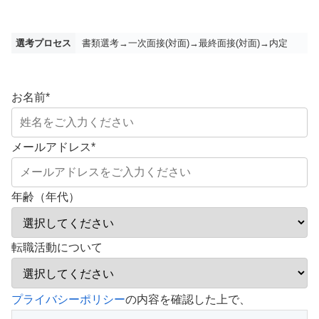
選考プロセス
書類選考→一次面接(対面)→最終面接(対面)→内定
お名前
*
メールアドレス
*
年齢（年代）
転職活動について
こ
プライバシーポリシー
の内容を確認した上で、
の