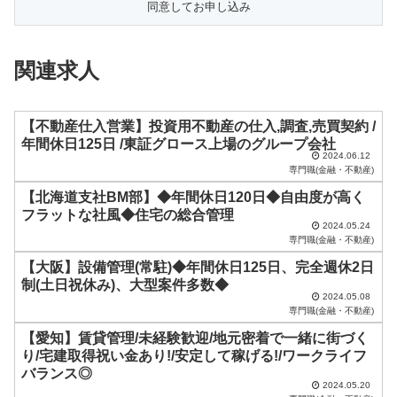
フ
ィ
関連求人
ー
ル
ド
【不動産仕入営業】投資用不動産の仕入,調査,売買契約 /
年間休日125日 /東証グロース上場のグループ会社
は
2024.06.12
専門職(金融・不動産)
空
【北海道支社BM部】◆年間休日120日◆自由度が高く
の
フラットな社風◆住宅の総合管理
ま
2024.05.24
専門職(金融・不動産)
ま
【大阪】設備管理(常駐)◆年間休日125日、完全週休2日
に
制(土日祝休み)、大型案件多数◆
し
2024.05.08
専門職(金融・不動産)
て
【愛知】賃貸管理/未経験歓迎/地元密着で一緒に街づく
く
り/宅建取得祝い金あり!/安定して稼げる!/ワークライフ
だ
バランス◎
2024.05.20
さ