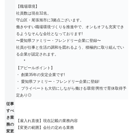
【職場環境】
社員数は現在32名。
守山区・尾張旭市に3拠点ございます。
働きやすい職場環境づくりを推進中で、オンもオフも充実でき
るようなそんな会社となっております!
〜愛知県ファミリー・フレンドリー企業に登録〜
社員が仕事と生活の調和を図れるよう、積極的に取り組んでい
る企業が認定されます。
*
【アピールポイント】
・ 創業35年の安定企業です!
・ 愛知県ファミリー・フレンドリー企業に登録!
・ プライベートも大切にしながら働ける環境!男性で育休取得予
定あり◎
従事
すべ
き業
【雇入れ直後】現在記載の業務内容
務の
【変更の範囲】会社の定める業務
変更