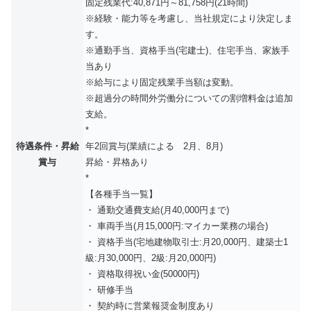
固定残業代:40,871円～81,758円(21時間)
※経験・能力等を考慮し、当社規定により決定しま
す。
※通勤手当、資格手当(宅建士)、住宅手当、家族手
当あり
※給与により固定残業手当額は変動。
※超過分の時間外労働分についての割増料金は追加
支給。
*
待遇条件・昇給
年2回賞与(業績による 2月、8月)
賞与
昇給・昇格あり
*
【各種手当一覧】
・ 通勤交通費支給(月40,000円まで)
・ 車両手当(月15,000円:マイカー業務の場合)
・ 資格手当(宅地建物取引士:月20,000円、建築士1
級:月30,000円、2級:月20,000円)
・ 資格取得祝い金(50000円)
・ 研修手当
・ 契約時に営業報奨金制度あり