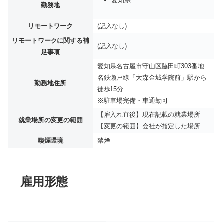
愛知県
勤務地
リモートワーク
(記入なし)
リモートワークに関する補
(記入なし)
足事項
愛知県名古屋市守山区脇田町303番地
名鉄瀬戸線「大森金城学院前」駅から
勤務地住所
徒歩15分
※駐車場完備・車通勤可
【雇入れ直後】現在記載の就業場所
就業場所の変更の範囲
【変更の範囲】会社が指定した場所
喫煙環境
禁煙
雇用形態