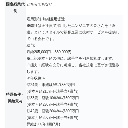
固定残業代
どちらでもない
制
雇用形態:無期雇用派遣
※弊社は正社員で採用したエンジニアの皆さんを「派
遣」というスタイルで顧客企業に技術サービスを提供し
ている会社です。
給与:
月給205,000円～350,000円
※上記基本月給の他に、諸手当を別途加算致します。
※能力・経験を充分に考慮し、当社規定に基づき優遇致
します。
≪年収例≫
◎24歳・未経験/年収350万円
(基本月給21万円+諸手当+賞与)
待遇条件・
◎33歳・経験10年/年収500万円
昇給賞与
(基本月給29万円+諸手当+賞与)
◎42歳・経験20年/年収800万円
(基本月給39万円+諸手当+賞与)
昇給あり/年1回(7月)