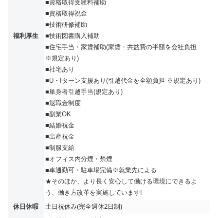
■資格取得受験料補助
■資格取得祝金
■技術研修補助
福利厚生
■技術図書購入補助
■住宅手当・家賃補助(家賃・共益費の半額を会社負担
※規定あり)
■社宅あり
■U・Iターン支援あり(引越代金を全額負担 ※規定あり)
■単身者引越手当(規定あり)
■退職金制度
■副業OK
■結婚祝金
■出産祝金
■制服支給
■オフィス内分煙・禁煙
■車通勤可・駐車場完備※就業先による
★そのほか、より長く安心して働ける環境にできるよ
う、働き方改革を実施しています!
休日休暇
土日祝休み(完全週休2日制)