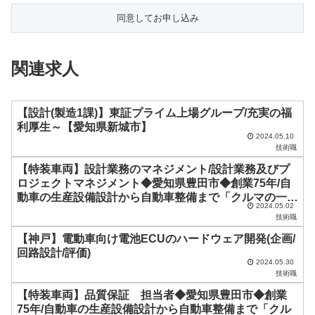
の
フ
ィ
関連求人
ー
ル
ド
【設計(製造1課)】東証プライム上場グループ/充実の福
利厚生～【愛知県新城市】
は
2024.05.10
技術職
空
【特装車両】設計業務のマネジメント/設計業務及びプ
の
ロジェクトマネジメント◆愛知県豊田市◆創業75年/自
ま
動車の生産設備設計から自動車整備まで「クルマの一生
2024.05.02
ま
を支えるサービス」を提供している知る人ぞ知る一点突
技術職
破企業
に
【神戸】電動車向け電池ECUのハードウェア開発(企画/
し
回路設計/評価)
2024.05.30
て
技術職
く
【特装車両】品質保証 担当者◆愛知県豊田市◆創業
だ
75年/自動車の生産設備設計から自動車整備まで「クル