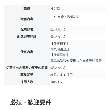
職種
技術職
回路・実装設計
職種内容
配属部署
(記入なし)
配属部署詳細
(記入なし)
【仕事概要】
電気回路設計
仕事内容
【仕事詳細】
電気系CADを使用した回路設計業務
従事すべき業務の変更の範囲
(記入なし)
募集背景
増員による採用
採用人数
10名まで
必須・歓迎要件