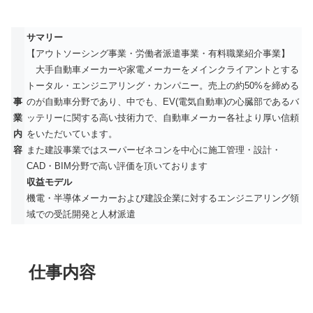
サマリー
【アウトソーシング事業・労働者派遣事業・有料職業紹介事業】
大手自動車メーカーや家電メーカーをメインクライアントとする
トータル・エンジニアリング・カンパニー。売上の約50%を締める
事
のが自動車分野であり、中でも、EV(電気自動車)の心臓部であるバ
業
ッテリーに関する高い技術力で、自動車メーカー各社より厚い信頼
内
をいただいています。
容
また建設事業ではスーパーゼネコンを中心に施工管理・設計・
CAD・BIM分野で高い評価を頂いております
収益モデル
機電・半導体メーカーおよび建設企業に対するエンジニアリング領
域での受託開発と人材派遣
仕事内容