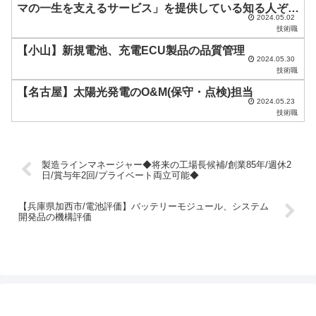
マの一生を支えるサービス」を提供している知る人ぞ知
さ
2024.05.02
る一点突破企業
技術職
い
【小山】新規電池、充電ECU製品の品質管理
。
2024.05.30
技術職
【名古屋】太陽光発電のО&М(保守・点検)担当
2024.05.23
技術職
製造ラインマネージャー◆将来の工場長候補/創業85年/週休2
日/賞与年2回/プライベート両立可能◆
【兵庫県加西市/電池評価】バッテリーモジュール、システム
開発品の機構評価