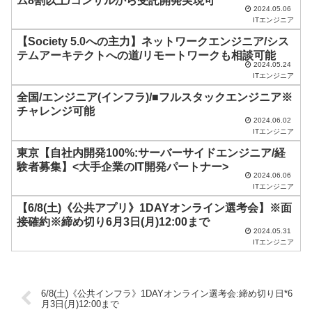
ム8割以上/コンサルから受託開発実現可
ま
2024.05.06
ITエンジニア
ま
【Society 5.0への主力】ネットワークエンジニア/シス
に
テムアーキテクトへの道/リモートワークも相談可能
し
2024.05.24
ITエンジニア
て
全国/エンジニア(インフラ)/■フルスタックエンジニア※
く
チャレンジ可能
2024.06.02
だ
ITエンジニア
さ
東京【自社内開発100%:サーバーサイドエンジニア/経
い
験者募集】<大手企業のIT開発パートナー>
2024.06.06
。
ITエンジニア
【6/8(土)《公共アプリ》1DAYオンライン選考会】※面
接確約※締め切り6月3日(月)12:00まで
2024.05.31
ITエンジニア
6/8(土)《公共インフラ》1DAYオンライン選考会:締め切り日*6
月3日(月)12:00まで