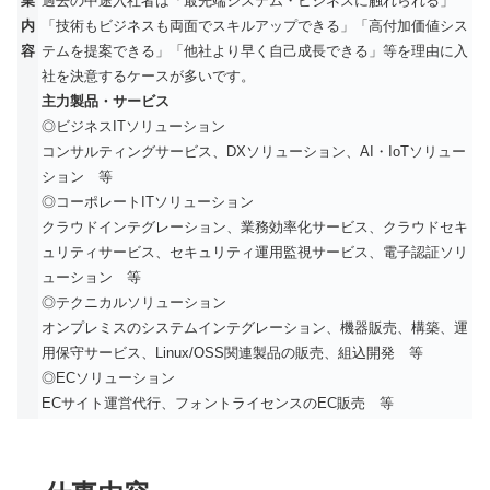
業
過去の中途入社者は「最先端システム・ビジネスに触れられる」
内
「技術もビジネスも両面でスキルアップできる」「高付加価値シス
容
テムを提案できる」「他社より早く自己成長できる」等を理由に入
社を決意するケースが多いです。
主力製品・サービス
◎ビジネスITソリューション
コンサルティングサービス、DXソリューション、AI・IoTソリュー
ション 等
◎コーポレートITソリューション
クラウドインテグレーション、業務効率化サービス、クラウドセキ
ュリティサービス、セキュリティ運用監視サービス、電子認証ソリ
ューション 等
◎テクニカルソリューション
オンプレミスのシステムインテグレーション、機器販売、構築、運
用保守サービス、Linux/OSS関連製品の販売、組込開発 等
◎ECソリューション
ECサイト運営代行、フォントライセンスのEC販売 等