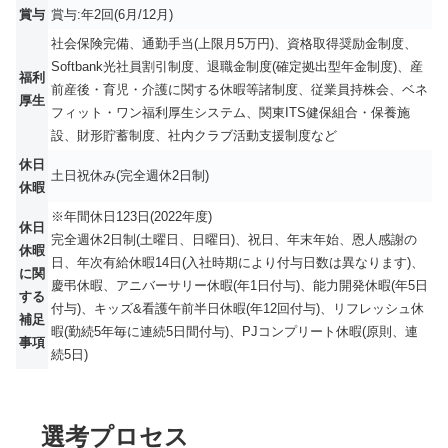
賞与
賞与:年2回(6月/12月)
社会保険完備、通勤手当(上限月5万円)、資格取得奨励金制度、
Softbank光社員割引制度、退職金制度(確定拠出型年金制度)、産
福利
前産後・育児・介護に関する休暇等諸制度、従業員持株会、ベネ
厚生
フィット・ワン福利厚生システム、関東ITS健保組合・保養施
設、財形貯蓄制度、社内クラブ活動支援制度など
休日
土日祝休み(完全週休2日制)
休暇
※年間休日123日(2022年度)
休日
完全週休2日制(土曜日、日曜日)、祝日、年末年始、恩人感謝の
休暇
日、年次有給休暇14日(入社時期により付与日数は異なります)、
に関
慶弔休暇、アニバーサリー休暇(年1日付与)、能力開発休暇(年5日
する
付与)、キッズ&看護午前半日休暇(年12回付与)、リフレッシュ休
補足
暇(勤続5年毎に連続5日間付与)、PJコンプリート休暇(原則、連
事項
続5日)
選考プロセス