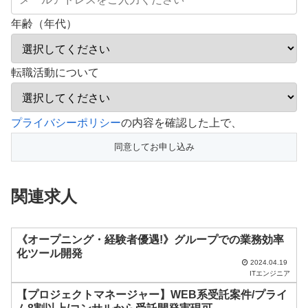
年齢（年代）
転職活動について
こ
プライバシーポリシー
の内容を確認した上で、
の
フ
ィ
関連求人
ー
ル
ド
《オープニング・経験者優遇!》グループでの業務効率
化ツール開発
は
2024.04.19
ITエンジニア
空
【プロジェクトマネージャー】WEB系受託案件/プライ
の