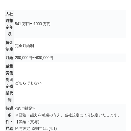
入社
時想
541 万円〜1000 万円
定年
収
賃金
完全月給制
制度
月給
280,000円〜630,000円
裁量
労働
制固
どちらでもない
定残
業代
制
待遇
<給与補足>
条
※経験・能力を考慮のうえ、当社規定により決定いたします。
件・
【昇給・賞与】
昇給
給与改定 原則年1回(4月)