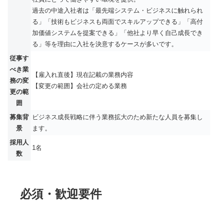
過去の中途入社者は「最先端システム・ビジネスに触れられ
る」「技術もビジネスも両面でスキルアップできる」「高付
加価値システムを提案できる」「他社より早く自己成長でき
る」等を理由に入社を決意するケースが多いです。
従事す
べき業
【雇入れ直後】現在記載の業務内容
務の変
【変更の範囲】会社の定める業務
更の範
囲
募集背
ビジネス成長戦略に伴う業務拡大のため新たな人員を募集し
景
ます。
採用人
1名
数
必須・歓迎要件