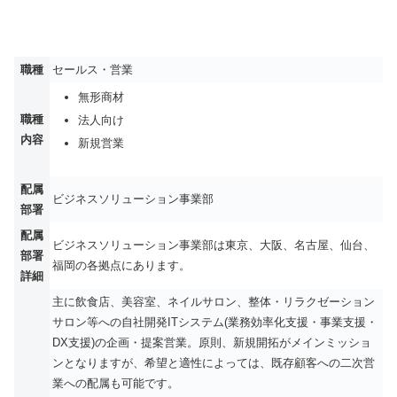
職種
セールス・営業
無形商材
職種
法人向け
内容
新規営業
配属
ビジネスソリューション事業部
部署
配属
ビジネスソリューション事業部は東京、大阪、名古屋、仙台、
部署
福岡の各拠点にあります。
詳細
主に飲食店、美容室、ネイルサロン、整体・リラクゼーション
サロン等への自社開発ITシステム(業務効率化支援・事業支援・
DX支援)の企画・提案営業。原則、新規開拓がメインミッショ
ンとなりますが、希望と適性によっては、既存顧客への二次営
業への配属も可能です。