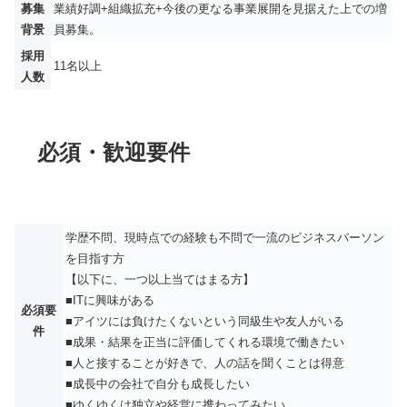
募集
業績好調+組織拡充+今後の更なる事業展開を見据えた上での増
背景
員募集。
採用
11名以上
人数
必須・歓迎要件
学歴不問、現時点での経験も不問で一流のビジネスパーソン
を目指す方
【以下に、一つ以上当てはまる方】
■ITに興味がある
必須要
■アイツには負けたくないという同級生や友人がいる
件
■成果・結果を正当に評価してくれる環境で働きたい
■人と接することが好きで、人の話を聞くことは得意
■成長中の会社で自分も成長したい
■ゆくゆくは独立や経営に携わってみたい