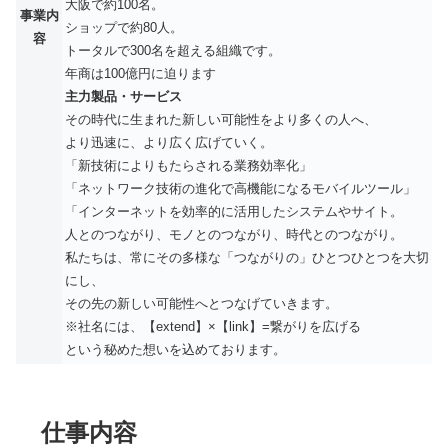
大阪で約100名。
事業内
ショップで約80人。
容
トータルで300名を超える組織です。
年商は100億円に迫ります
主力製品・サービス
その時代に生まれた新しい可能性をより多くの人へ、
より迅速に、より広く広げていく。
「新技術によりもたらされる業務効率化」
「ネットワーク技術の進化で高機能になるモバイルツール」
「インターネットを効率的に活用したシステムやサイト。
人とのつながり、モノとのつながり、時代とのつながり。
私たちは、常にその多様な「つながりの」ひとつひとつを大切
にし、
その先の新しい可能性へとつなげていきます。
※社名には、【extend】×【link】=繋がりを広げる
という秘めた想いを込めております。
仕事内容