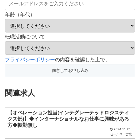
年齢（年代）
転職活動について
こ
プライバシーポリシー
の内容を確認した上で、
の
フ
ィ
関連求人
ー
ル
ド
【オペレーション担当(インテグレーテッドロジスティ
クス部)】◆インターナショナルなお仕事に興味がある
は
方◆転勤無し
空
2024.11.24
セールス・営業
の