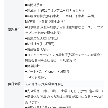
■時間外手当
■達成旅行(2019年はグアムへ行きました!)
■各種表彰制度(各四半期、上半期、下半期、年間、
MVP賞 ※各賞で賞金あり!)
■研修制度(入社時研修から管理職研修など、ステップア
福利厚生
ップに合わせた研修あり)
■従業員相談窓口の開設
■結婚祝金(1～3万円)
■出産祝金(1万円)
■コミュニケーション推奨制度(部署やチームの食事会・
懇親会費用を会社負担 ※規定あり)
■健康診断
■ノートPC、iPhone、iPad貸与
※全て規定あり
休日休暇
その他休み(完全週休2日制)
■完全週休2日制(日曜日、土曜日もしくはの任意の曜日)
■祝日休み(祝日のある週は土曜日が出社になるケースが
あります)
■年間休日111日+バースデー休暇