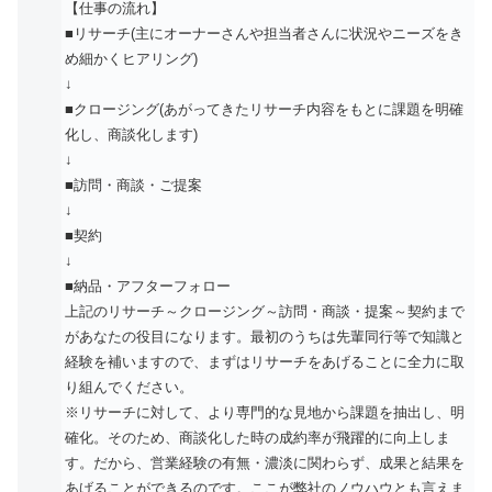
【仕事の流れ】
■リサーチ(主にオーナーさんや担当者さんに状況やニーズをき
め細かくヒアリング)
↓
■クロージング(あがってきたリサーチ内容をもとに課題を明確
化し、商談化します)
↓
■訪問・商談・ご提案
↓
■契約
↓
■納品・アフターフォロー
上記のリサーチ～クロージング～訪問・商談・提案～契約まで
があなたの役目になります。最初のうちは先輩同行等で知識と
経験を補いますので、まずはリサーチをあげることに全力に取
り組んでください。
※リサーチに対して、より専門的な見地から課題を抽出し、明
確化。そのため、商談化した時の成約率が飛躍的に向上しま
す。だから、営業経験の有無・濃淡に関わらず、成果と結果を
あげることができるのです。ここが弊社のノウハウとも言えま