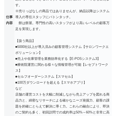
す。
※売りっぱなしの商品ではありませんが、納品以降はシステム
仕事
導入の専任スタッフにバトンタッチ。
内容
餅は餅屋。専門性の高いスタッフがより高いレベルの顧客万
足を実現します。
【扱う商品】
■5000社以上が導入済みの顧客管理システム【サロンワークエ
ボリューション】
■売上や在庫管理を業務効率化する【E-POSシステム3】
■療術院運営に関わる様々な情報管理が可能【レセプトワーク
ス】
■セルフオーダーシステム【スマセル】
■100万ダウンロードを超える【スマホアプリ】
など
店舗の運営コストを大幅に削減しながら売上アップを図れる商
品力と、綿密なリサーチによる確かなニーズ発掘力、顧客の課
題を的確にとらえて解決に導く力。これらの融合により、即決
のご契約も多く、初回訪問での成約率は50%～60%と非常に高