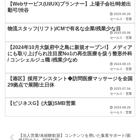
【Webサービス(UI/UX)プランナー】上場子会社/時差出
ま
勤可/渋谷
2025.05.26
ま
セールス・営業
に
物流スタッフ(リフト)/CMで有名な企業/残業少な目
し
2025.05.06
セールス・営業
て
【2024年10月大阪府中之島に新規オープン!】 メディア
く
にも取り上げられ注目度No1の再生医療を扱う整形外科
だ
/ コンシェルジュ職 /残業少なめ
2024.09.15
さ
セールス・営業
い
【港区】採用アシスタント◆訪問医療マッサージを全国
29拠点で展開/土日休
。
2025.07.04
セールス・営業
【ビジネスG】(大阪)SMB営業
2024.08.26
セールス・営業
【法人営業/未経験歓迎】コンテンツを用いた集客サポート/面