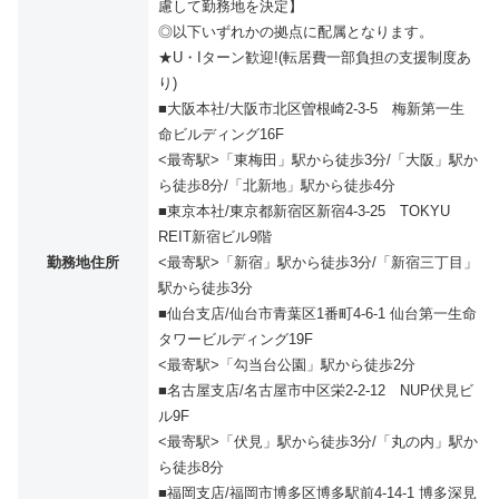
慮して勤務地を決定】
◎以下いずれかの拠点に配属となります。
★U・Iターン歓迎!(転居費一部負担の支援制度あ
り)
■大阪本社/大阪市北区曽根崎2-3-5 梅新第一生
命ビルディング16F
<最寄駅>「東梅田」駅から徒歩3分/「大阪」駅か
ら徒歩8分/「北新地」駅から徒歩4分
■東京本社/東京都新宿区新宿4-3-25 TOKYU
REIT新宿ビル9階
勤務地住所
<最寄駅>「新宿」駅から徒歩3分/「新宿三丁目」
駅から徒歩3分
■仙台支店/仙台市青葉区1番町4-6-1 仙台第一生命
タワービルディング19F
<最寄駅>「勾当台公園」駅から徒歩2分
■名古屋支店/名古屋市中区栄2-2-12 NUP伏見ビ
ル9F
<最寄駅>「伏見」駅から徒歩3分/「丸の内」駅か
ら徒歩8分
■福岡支店/福岡市博多区博多駅前4-14-1 博多深見