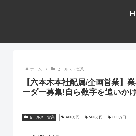
H
ホーム
セールス・営業
【六本木本社配属/企画営業】
ーダー募集!自ら数字を追いか
セールス・営業
400万円
500万円
600万円