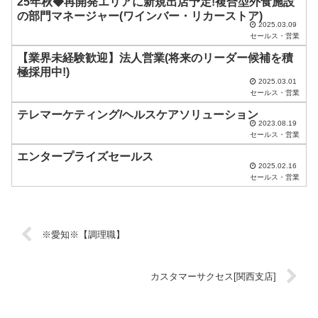
25年秋◆再開発エリアに新規出店予定!複合型外食施設
し
の部門マネージャー(ワインバー・リカーストア)
2025.03.09
て
セールス・営業
く
【業界未経験歓迎】法人営業(将来のリーダー候補を積
だ
極採用中!)
2025.03.01
さ
セールス・営業
い
テレマーケティング/ヘルスケアソリューション
2023.08.19
。
セールス・営業
エンタープライズセールス
2025.02.16
セールス・営業
※愛知※【調理職】
カスタマーサクセス[関西支店]