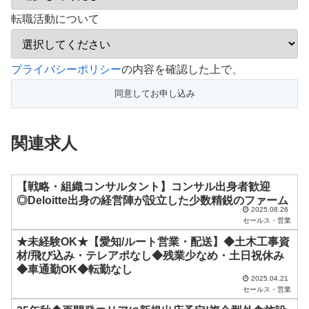
転職活動について
こ
プライバシーポリシー
の内容を確認した上で、
の
フ
ィ
関連求人
ー
ル
ド
【戦略・組織コンサルタント】コンサル出身者歓迎
◎Deloitte出身の経営陣が設立した少数精鋭のファーム
は
2025.08.26
セールス・営業
空
★未経験OK★【愛知/ルート営業・配送】◆土木工事資
の
材/飛び込み・テレアポなし◆残業少なめ・土日祝休み
ま
◆車通勤OK◆転勤なし
2025.04.21
ま
セールス・営業
に