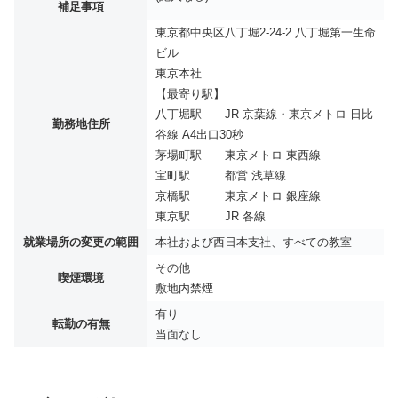
補足事項
東京都中央区八丁堀2-24-2 八丁堀第一生命
ビル
東京本社
【最寄り駅】
八丁堀駅 JR 京葉線・東京メトロ 日比
勤務地住所
谷線 A4出口30秒
茅場町駅 東京メトロ 東西線
宝町駅 都営 浅草線
京橋駅 東京メトロ 銀座線
東京駅 JR 各線
就業場所の変更の範囲
本社および西日本支社、すべての教室
その他
喫煙環境
敷地内禁煙
有り
転勤の有無
当面なし