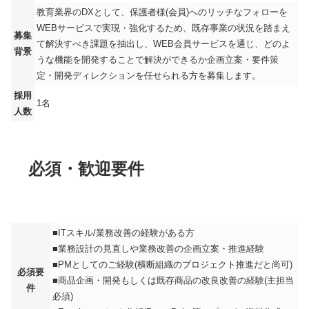
教育業界のDXとして、保護者様(会員)へのリッチなフォローを
WEBサービスで実現・強化するため、既存事業の状況を踏まえ
募集
て解決すべき課題を抽出し、WEB会員サービスを通じ、どのよ
背景
うな機能を開発することで解決ができるか企画立案・要件策
定・開発ディレクションを任せられる方を募集します。
採用
1名
人数
必須・歓迎要件
■ITスキル/業務改善の経験がある方
■業務設計の見直しや業務改善の企画立案・推進経験
■PMとしてのご経験(横断組織のプロジェクト推進だと尚可)
必須要
■商品企画・開発もしくは既存商品の改良改善の経験(主担当
件
必須)