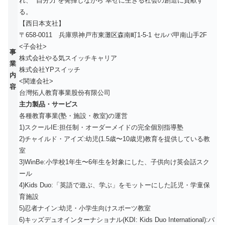
れ、 ”自分力”を発揮しながら 幸せに生きる社会の創造に貢献す
る。
【西日本支社】
〒658-0011 兵庫県神戸市東灘区森南町1-5-1 セルバ甲南山手2F
<子会社>
事
株式会社やる気スイッチキャリア
業
株式会社YPスイッチ
内
<関連会社>
容
台灣拓人教育事業股份有限公司
主力製品・サービス
各種教育事業(塾・施設・教室)の運営
1)スクールIE:担任制・オーダーメイドの完全個別指導塾
2)チャイルド・アイズ:幼児(1.5歳〜10歳児)教育を提供している教
室
3)WinBe:小学校1年生〜6年生を対象にした、子供向け英会話スク
ール
4)Kids Duo:「英語で遊ぶ、学ぶ」をモットーにした託児・学童保
育施設
5)忍者ナイン:幼児・小学生向けスポーツ教室
6)キッズデュオインターナショナル(KDI: Kids Duo International):バ