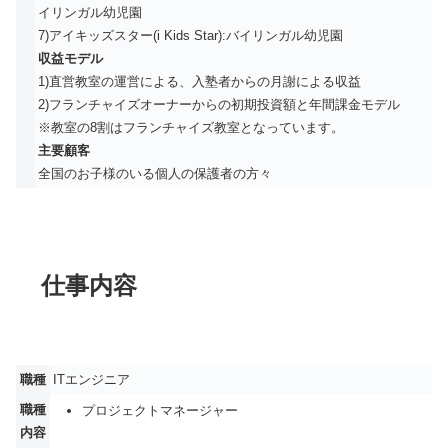
イリンガル幼児園
7)アイキッズスター(i Kids Star):バイリンガル幼児園
収益モデル
1)直営教室の運営による、入塾者からの月謝による収益
2)フランチャイズオーナーからの初期投資額と年間課金モデル
※教室の8割はフランチャイズ教室となっています。
主要顧客
全国のお子様のいる個人の保護者の方々
仕事内容
職種
ITエンジニア
職種
プロジェクトマネージャー
内容