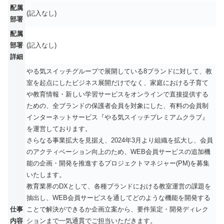
配属
(記入なし)
部署
配属
部署
(記入なし)
詳細
やる気スイッチグループで展開している8ブランドに対して、教
室を起点にしたビジネス展開だけでなく、家庭における子育て
や教育情報・新しい学習サービスをオンラインで直接提供する
ための、全ブランドの保護者会員を対象にした、有料の会員制
インターネットサービス『やる気スイッチプレミアムクラブ』
を運営しております。
さらなる事業拡大を見据え、2024年3月より組織を拡大し、会員
のアクティベーション向上のため、WEB会員サービスの追加機
能の企画・開発を推進するプロジェクトマネジャー(PM)を募集
いたします。
教育業界のDXとして、各種ブランドにおける教室運営の課題を
抽出し、WEB会員サービスを通してどのような機能を開発する
仕事
ことで解決ができるか企画立案から、要件策定・開発ディレク
内容
ションまで一気通貫でご担当いただきます。