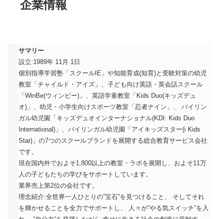
企業情報
サマリー
設立:1989年 11月 1日
個別指導学習塾「スクールIE」や知能育成(知育)と受験対策の幼児
教室「チャイルド・アイズ」、子ども向け英語・英会話スクール
「WinBe(ウィンビー)」、英語学童教室「Kids Duo(キッズデュ
オ)」、幼児・小学生向けスポーツ教室「忍者ナイン」、 バイリン
ガル幼児園「キッズデュオインターナショナル(KDI: Kids Duo
International)」、バイリンガル幼児園「アイキッズスター(i Kids
Star)」の7つのスクールブランドを展開する総合教育サービス会社
です。
現在国内外でおよそ1,800以上の教室・ラボを展開し、およそ11万
人の子どもたちの学びをサポートしています。
業界売上第2位の会社です。
理念紹介:全世界一人ひとりの”宝石”を見つけること、 そしてそれ
を輝かせることを全力でサポートし、 人々が”やる気スイッチ”を入