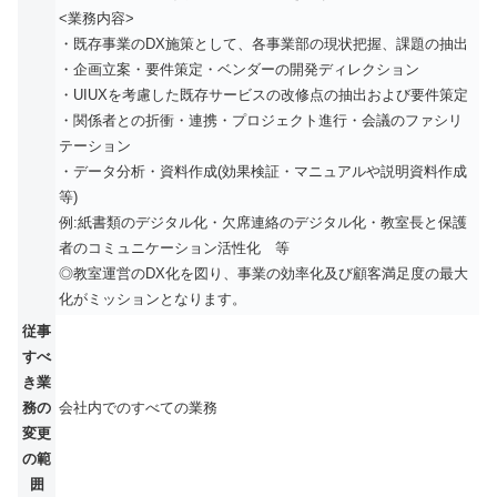
<業務内容>
・既存事業のDX施策として、各事業部の現状把握、課題の抽出
・企画立案・要件策定・ベンダーの開発ディレクション
・UIUXを考慮した既存サービスの改修点の抽出および要件策定
・関係者との折衝・連携・プロジェクト進行・会議のファシリ
テーション
・データ分析・資料作成(効果検証・マニュアルや説明資料作成
等)
例:紙書類のデジタル化・欠席連絡のデジタル化・教室長と保護
者のコミュニケーション活性化 等
◎教室運営のDX化を図り、事業の効率化及び顧客満足度の最大
化がミッションとなります。
従事
すべ
き業
務の
会社内でのすべての業務
変更
の範
囲