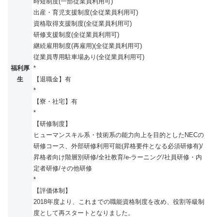
時短制度(一部従業員利用可)
出産・育児支援制度(全従業員利用可)
資格取得支援制度(全従業員利用可)
研修支援制度(全従業員利用可)
継続雇用制度(再雇用)(全従業員利用可)
従業員専用駐車場あり(全従業員利用可)
福利厚
*
生
【退職金】有
*
【寮・社宅】有
*
【研修制度】
ヒューマンスキル系・技術系の能力向上を目的としたNECの
研修コース、外部研修利用可能(昇格要件となる必須研修有)/
昇格者向け階層別研修/全社教育/e-ラーニング/社員研修・内
定者研修/その他研修
*
【評価体制】
2018年度より、これまでの職能資格制度を改め、役割等級制
度として再スタートとなりました。