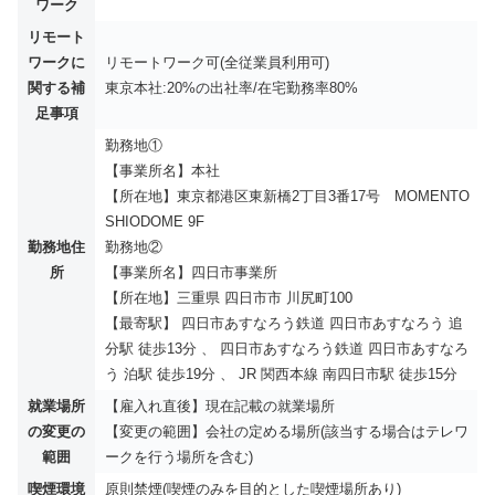
ワーク
リモート
ワークに
リモートワーク可(全従業員利用可)
関する補
東京本社:20%の出社率/在宅勤務率80%
足事項
勤務地①
【事業所名】本社
【所在地】東京都港区東新橋2丁目3番17号 MOMENTO
SHIODOME 9F
勤務地住
勤務地②
所
【事業所名】四日市事業所
【所在地】三重県 四日市市 川尻町100
【最寄駅】 四日市あすなろう鉄道 四日市あすなろう 追
分駅 徒歩13分 、 四日市あすなろう鉄道 四日市あすなろ
う 泊駅 徒歩19分 、 JR 関西本線 南四日市駅 徒歩15分
就業場所
【雇入れ直後】現在記載の就業場所
の変更の
【変更の範囲】会社の定める場所(該当する場合はテレワ
範囲
ークを行う場所を含む)
喫煙環境
原則禁煙(喫煙のみを目的とした喫煙場所あり)