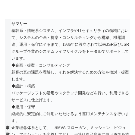
サマリー
基幹系・情報系システム、インフラやITセキュリティの領域におい
て、システムの企画・提案・コンサルティングから構築、機器調
達、運用・保守に至るまで、1986年に設立されて以来JSR及びJSR
グループ企業のシステムライフサイクルをトータルでサポートして
います。
◆企画・提案・コンサルティング
顧客の真の課題を理解し、それを解決するための方法を検討・提案
します。
◆設計・構築
パッケージソフトの活用やスクラッチ開発などを行い、利用できる
サービスに仕上げます。
◆運用・保守
継続的に安定的にご利用いただけるよう運用メンテナンスを行いま
す。
事
企業理念体系として、「SMVA:スローガン、ミッション、ビジョ
業
ン、アクション」を定義しており、当社は自己変革に向け勇気を持