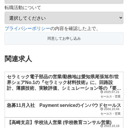
転職活動について
こ
プライバシーポリシー
の内容を確認した上で、
の
フ
ィ
関連求人
ー
ル
ド
セラミック電子部品の営業/勤務地は愛知県尾張旭市/世
界シェアNo.1の『セラミック材料技術』に、回路設
は
計、薄膜技術、実験評価、シミュレーション等の『要素
空
2025.07.21
技術』 を掛け合わせ独自の高付加価値な製品を世に送
セールス・営業
り出す東証プライム上場メーカーの国内外顧客へのフロ
の
急募11月入社 Payment serviceのインバウドセールス
ント
ま
2024.10.04
セールス・営業
ま
【高崎支店】学校法人営業 (学校教育コンサル営業)
に
2023.10.19