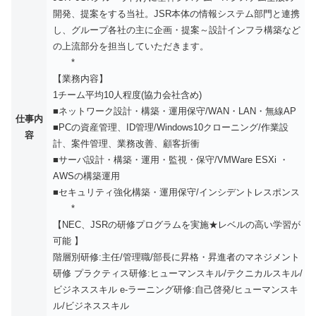
開発、提案をする当社。JSR本体の情報システム部門と連携
し、グループ各社の主に企画・提案～設計インフラ構築など
の上流部分を担当していただきます。
*
【業務内容】
1チーム平均10人程度(協力会社含め)
■ネットワーク設計・構築・運用保守/WAN・LAN・無線AP
仕事内
■PCの資産管理、ID管理/Windows10クローニング/作業設
容
計、案件管理、業務改善、顧客折衝
■サーバ設計・構築・運用・監視・保守/VMWare ESXi ・
AWSの構築運用
■セキュリティ強化構築・運用保守/インシデントレスポンス
*
【NEC、JSRの研修プログラムを実施★レベルの高い学習が
可能 】
階層別研修:主任/管理職/部長に昇格・昇進者のマネジメント
研修 プラクティス研修:ヒューマンスキル/テクニカルスキル/
ビジネススキル e-ラーニング研修:自己啓発/ヒューマンスキ
ル/ビジネススキル