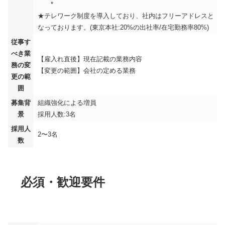
*
★テレワーク制度を導入しており、社内はフリーアドレスと
なっております。(東京本社:20%の出社率/在宅勤務率80%)
従事す
べき業
【雇入れ直後】現在記載の業務内容
務の変
【変更の範囲】会社の定める業務
更の範
囲
募集背
組織強化による増員
景
採用人数:3名
採用人
2〜3名
数
必須・歓迎要件