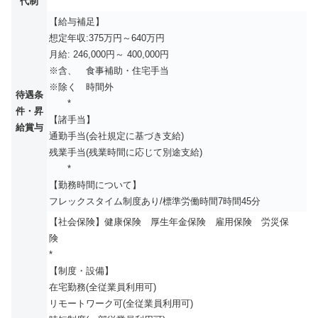
代制
【給与補足】
想定年収:375万円～640万円
月給: 246,000円～ 400,000円
※含、 食事補助・住宅手当
※除く 時間外
待遇条
*
件・昇
【諸手当】
給賞与
通勤手当(会社規定に基づき支給)
残業手当(残業時間に応じて別途支給)
*
【勤務時間について】
フレックスタイム制度あり/標準労働時間7時間45分
【社会保険】健康保険 厚生年金保険 雇用保険 労災保
険
*
【制度・設備】
在宅勤務(全従業員利用可)
リモートワーク可(全従業員利用可)