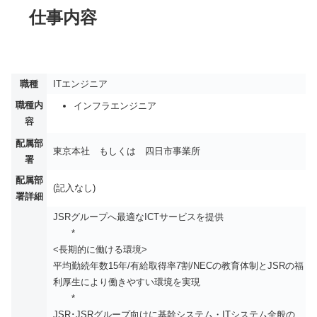
仕事内容
職種
ITエンジニア
職種内
インフラエンジニア
容
配属部
東京本社 もしくは 四日市事業所
署
配属部
(記入なし)
署詳細
JSRグループへ最適なICTサービスを提供
*
<長期的に働ける環境>
平均勤続年数15年/有給取得率7割/NECの教育体制とJSRの福
利厚生により働きやすい環境を実現
*
JSR･JSRグループ向けに基幹システム・ITシステム全般の