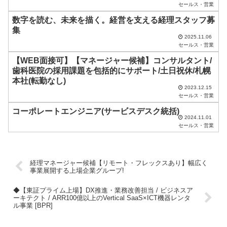
セールス・営業
し
数字を読む、未来を描く。経営を支える経理スタッフ募
て
集
く
2025.11.06
セールス・営業
だ
【WEB面接可】【マネージャー候補】コンサルタント/
さ
歯科医院の採用課題を包括的にサポート/土日祝休/札幌
い
本社(転勤なし)
2023.12.15
。
セールス・営業
コーポレートエンジニア(サービスデスク統括)
2024.11.01
セールス・営業
経理マネージャー候補【リモート・フレックスあり】幅広く
事業展開する上場企業グループ!
◆【東証プライム上場】DX推進・業務改善担当 / ビジネスア
ーキテクト / ARR100億以上のVertical SaaS×ICT機器レンタ
ル事業 [BPR]