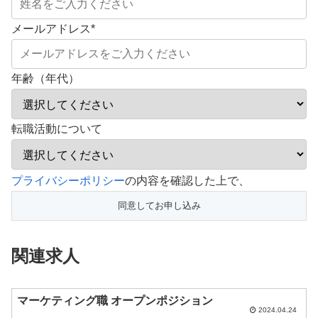
メールアドレス
*
年齢（年代）
転職活動について
こ
プライバシーポリシー
の内容を確認した上で、
の
フ
ィ
関連求人
ー
ル
ド
マーケティング職 オープンポジション
2024.04.24