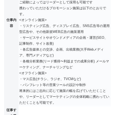
ご経験によってはリーダーとして採用も可能です
携わっていただけるプロモーション施策は以下のとおりで
す。
仕事内
<オンライン施策>
容
・リスティング広告、ディスプレイ広告、SNS広告等の運用
型広告や、その他新規WEB広告の施策運用
・サービスサイトやオウンドメディアの企画・運営(SEO、
記事制作、サイト改善)
・各広告媒体との交渉、企画、出稿業務(大手Webメディ
ア、専門メディアなど)
・各種分析業務(リード獲得〜利益までの成果分析) メールマ
ーケティング、ナーチャリングなど
<オフライン施策>
・マス広告(チラシ、ラジオ、TVCMなど)
・パンフレット等の営業ツールの設計や制作
将来的にはご志向に応じて施策の幅を広げていただくこと
や、リーダーとしてマーケティングの全体戦略に携わってい
ただくことも可能です。
従事す