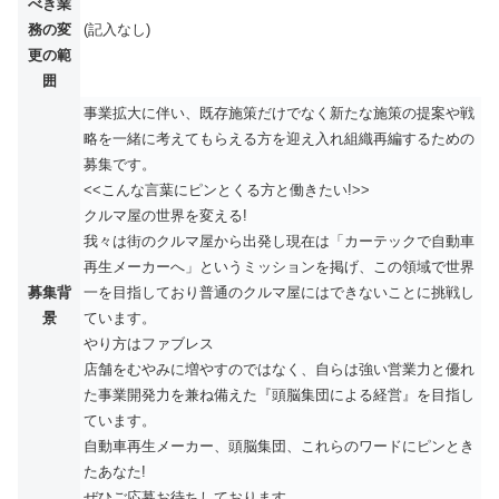
べき業
務の変
(記入なし)
更の範
囲
事業拡大に伴い、既存施策だけでなく新たな施策の提案や戦
略を一緒に考えてもらえる方を迎え入れ組織再編するための
募集です。
<<こんな言葉にピンとくる方と働きたい!>>
クルマ屋の世界を変える!
我々は街のクルマ屋から出発し現在は「カーテックで自動車
再生メーカーへ」というミッションを掲げ、この領域で世界
募集背
一を目指しており普通のクルマ屋にはできないことに挑戦し
景
ています。
やり方はファブレス
店舗をむやみに増やすのではなく、自らは強い営業力と優れ
た事業開発力を兼ね備えた『頭脳集団による経営』を目指し
ています。
自動車再生メーカー、頭脳集団、これらのワードにピンとき
たあなた!
ぜひご応募お待ちしております。