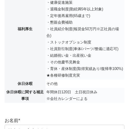
・健康促進施策
・退職金制度(勤続満5年以上対象)
・定年後再雇用(65歳まで)
・懇親会費補助
福利厚生
・社員紹介制度(報奨金50万円※正社員の場
合)
・ストックオプション制度
・社員割引制度(車体/パーツ/整備に適応可)
・結婚祝い金・出産祝い金
・その他慶弔見舞金
・育休・産休制度(取得実績あり/復帰率100%)
★各種研修制度充実
休日休暇
その他
休日休暇に関する補足
年間休日120日 土日祝日休み
事項
※会社カレンダーによる
お名前
*