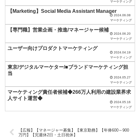
は
マーケティング
空
【Marketing】Social Media Assistant Manager
2024.06.08
の
マーケティング
ま
【専門職】営業企画・推進/マネージャー候補
2024.06.20
ま
マーケティング
に
ユーザー向けプロダクトマーケティング
し
2024.04.19
マーケティング
て
東京/デジタルマーケター/■ブランドマーケティング担
く
当
2024.05.27
だ
マーケティング
さ
マーケティング責任者候補◆266万人利用の建設業界求
い
人サイト運営◆
2024.05.16
。
マーケティング
【広報】【マネージャー募集】【東京勤務】【年俸600～900
万円】【完週休2日・土日祝休】