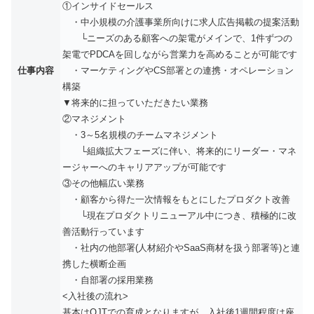
①インサイドセールス
・中小規模の介護事業所向けに求人広告掲載の提案活動
└ニーズのある顧客への架電がメインで、1件ずつの
架電でPDCAを回しながら営業力を高めることが可能です
仕事内容
・マーケティングやCS部署との連携・オペレーション
構築
▼将来的に担っていただきたい業務
②マネジメント
・3～5名規模のチームマネジメント
└組織拡大フェーズに伴い、将来的にリーダー・マネ
ージャーへのキャリアアップが可能です
③その他幅広い業務
・顧客から得た一次情報をもとにしたプロダクト改善
└現在プロダクトリニューアル中につき、積極的に改
善活動行っています
・社内の他部署(人材紹介やSaaS商材を扱う部署等)と連
携した横断企画
・自部署の採用業務
<入社後の流れ>
基本はOJTでの育成となりますが、入社後1週間程度は座