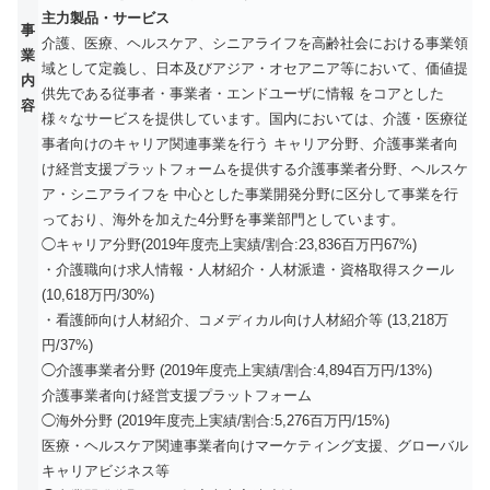
主力製品・サービス
事
介護、医療、ヘルスケア、シニアライフを高齢社会における事業領
業
域として定義し、日本及びアジア・オセアニア等において、価値提
内
供先である従事者・事業者・エンドユーザに情報 をコアとした
容
様々なサービスを提供しています。国内においては、介護・医療従
事者向けのキャリア関連事業を行う キャリア分野、介護事業者向
け経営支援プラットフォームを提供する介護事業者分野、ヘルスケ
ア・シニアライフを 中心とした事業開発分野に区分して事業を行
っており、海外を加えた4分野を事業部門としています。
◯キャリア分野(2019年度売上実績/割合:23,836百万円67%)
・介護職向け求人情報・人材紹介・人材派遣・資格取得スクール
(10,618万円/30%)
・看護師向け人材紹介、コメディカル向け人材紹介等 (13,218万
円/37%)
◯介護事業者分野 (2019年度売上実績/割合:4,894百万円/13%)
介護事業者向け経営支援プラットフォーム
◯海外分野 (2019年度売上実績/割合:5,276百万円/15%)
医療・ヘルスケア関連事業者向けマーケティング支援、グローバル
キャリアビジネス等