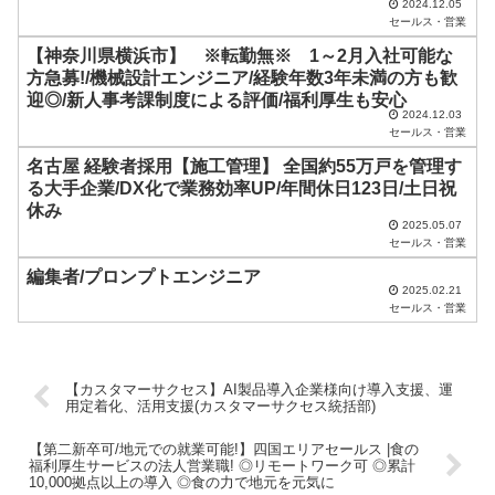
2024.12.05
て
セールス・営業
く
【神奈川県横浜市】 ※転勤無※ 1～2月入社可能な
だ
方急募!/機械設計エンジニア/経験年数3年未満の方も歓
迎◎/新人事考課制度による評価/福利厚生も安心
さ
2024.12.03
セールス・営業
い
名古屋 経験者採用【施工管理】 全国約55万戸を管理す
。
る大手企業/DX化で業務効率UP/年間休日123日/土日祝
休み
2025.05.07
セールス・営業
編集者/プロンプトエンジニア
2025.02.21
セールス・営業
【カスタマーサクセス】AI製品導入企業様向け導入支援、運
用定着化、活用支援(カスタマーサクセス統括部)
【第二新卒可/地元での就業可能!】四国エリアセールス |食の
福利厚生サービスの法人営業職! ◎リモートワーク可 ◎累計
10,000拠点以上の導入 ◎食の力で地元を元気に