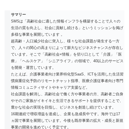
サマリー
SMSは「高齢社会に適した情報インフラを構築することで人々の
生活の質を向上し、社会に貢献し続ける」というミッションを掲げ
多様な事業を展開しています 。
超高齢・人口減少社会に突入し、様々な社会課題が発生する一方
で、人々の関心の高まりによって膨大なビジネスチャンスが存在し
ています。そこで「高齢社会×情報」を切り口として「介護」「医
療」「ヘルスケア」「シニアライフ」の領域で、40以上のサービス
を開発・運営しています。
たとえば、介護事業者向け業界特化型SaaS、ICTを活用した生活習
慣病重症化予防のリモートチャット指導、医療介護従事者向け専門
情報コミュニティサイトやキャリア支援など。
社会課題を解消し、高齢社会で働く方や事業者の方、高齢者ご自身
やそのご家族がイキイキと生活できるサポートを提供することで、
豊かな社会の実現を目指し、ビジネスを創造し続けています。
16期連続で増収増益を達成し、企業も急成長中です。海外では17
ヵ国で事業を展開しています。今後も既存事業の拡大・成長と新規
事業の開発を進めていく予定です。