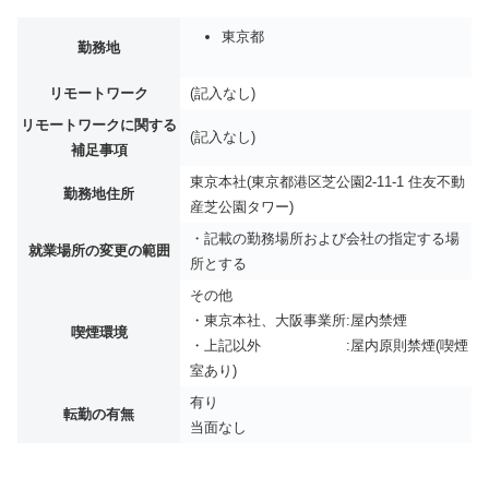
東京都
勤務地
リモートワーク
(記入なし)
リモートワークに関する
(記入なし)
補足事項
東京本社(東京都港区芝公園2-11-1 住友不動
勤務地住所
産芝公園タワー)
・記載の勤務場所および会社の指定する場
就業場所の変更の範囲
所とする
その他
・東京本社、大阪事業所:屋内禁煙
喫煙環境
・上記以外 :屋内原則禁煙(喫煙
室あり)
有り
転勤の有無
当面なし