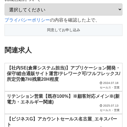
こ
プライバシーポリシー
の内容を確認した上で、
の
フ
ィ
関連求人
ー
ル
ド
【社内SE(倉庫システム担当)】アプリケーション開発・
保守/総合通販サイト運営/テレワーク可/フルフレックス/
は
所定労働7H/残業20H程度
空
2024.07.18
セールス・営業
の
リテンション営業【既存100%】※顧客対応メイン※(新
ま
電力・エネルギー関連)
2025.07.13
ま
セールス・営業
に
【ビジネスG】アカウントセールス名古屋_エキスパー
し
ト