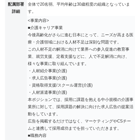
配属部署
全体で20名弱、平均年齢は30歳程度の組織となっていま
詳細
す。
<事業内容>
■介護キャリア事業
今後高齢化がさらに進む日本にとって、ニーズが高まる医
療・介護領域における人材不足は深刻な問題です。
この人材不足の解消に向けて業界への参入促進の教育事
業、就労支援、定着支援などに、人で不足解消に向け、
様々な事業に取り組んでいます。
・人材紹介事業(介護)
・求人広告事業(介護)
・資格取得支援/スクール運営(介護)
・人材派遣事業(介護)
本ポジションでは、採用に課題を抱える中小規模の介護事
業所に対して、採用課題の解決に向けた求人広告の提案活
動をしています。
広告を掲載するだけではなく、マーケティングやCSチー
ムと連携して採用成功までを担っていただきます。
■職務内容