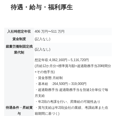
待遇・給与・福利厚生
入社時想定年収
406 万円〜511 万円
賃金制度
(記入なし)
裁量労働制固定残
(記入なし)
業代制
想定年収:4,062,160円～5,116,720円
(月給12か月分+標準賞与額+超過勤務手当20時間分
+その他手当)
・賃金形態:月給制
・基本給 :264,500円～319,000円
・超過勤務手当:超過勤務手当を別途1分単位で毎
月支給
・年2回の考課を行い、昇降給の可能性あり
待遇条件・昇給賞
・賞与支給は年2回(会社の業績、考課結果また在
与
籍期間に基づく)