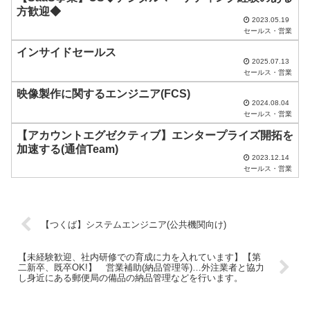
に
方歓迎◆
し
2023.05.19
セールス・営業
て
インサイドセールス
く
2025.07.13
セールス・営業
だ
映像製作に関するエンジニア(FCS)
さ
2024.08.04
セールス・営業
い
【アカウントエグゼクティブ】エンタープライズ開拓を
。
加速する(通信Team)
2023.12.14
セールス・営業
【つくば】システムエンジニア(公共機関向け)
【未経験歓迎、社内研修での育成に力を入れています】【第
二新卒、既卒OK!】 営業補助(納品管理等)…外注業者と協力
し身近にある郵便局の備品の納品管理などを行います。