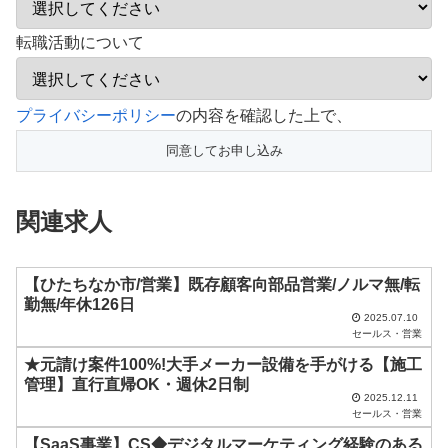
転職活動について
こ
プライバシーポリシー
の内容を確認した上で、
の
フ
ィ
関連求人
ー
ル
ド
【ひたちなか市/営業】既存顧客向部品営業/ノルマ無/転
勤無/年休126日
は
2025.07.10
セールス・営業
空
★元請け案件100%!大手メーカー設備を手がける【施工
の
管理】直行直帰OK・週休2日制
ま
2025.12.11
セールス・営業
ま
【SaaS事業】CS◆デジタルマーケティング経験のある