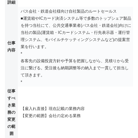
詳細
バス会社・鉄道会社様向け自社製品のルートセールス
■運賃箱やICカード決済システム等で多数のトップシェア製品
を持つ当社にて、公共交通事業者(バス会社・鉄道会社)向けに
当社の製品(運賃箱・ICカードシステム・行先表示器・運行管
理システム、モバイルチケッティングシステムなど)の提案営
仕事
業を行います。
内容
*
各客先の設備投資方針や予算を把握しながら、見積りから受
注に繋げる。受注後も納期調整等の納入まで一貫して担当し
て頂きます。
*
従事
すべ
き業
【雇入れ直後】現在記載の業務内容
務の
【変更の範囲】会社の定める業務
変更
の範
囲