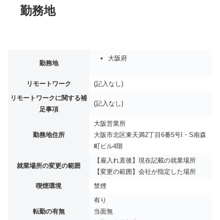
勤務地
大阪府
勤務地
リモートワーク
(記入なし)
リモートワークに関する補
(記入なし)
足事項
大阪営業所
勤務地住所
大阪市北区東天満2丁目6番5号I・S南森
町ビル4階
【雇入れ直後】現在記載の就業場所
就業場所の変更の範囲
【変更の範囲】会社が指定した場所
喫煙環境
禁煙
有り
転勤の有無
当面無