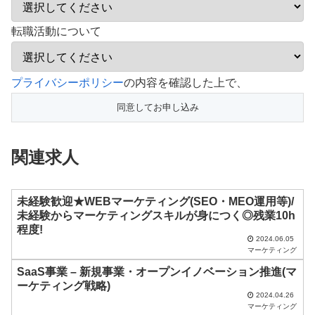
転職活動について
こ
プライバシーポリシー
の内容を確認した上で、
の
フ
ィ
関連求人
ー
ル
ド
未経験歓迎★WEBマーケティング(SEO・MEO運用等)/
未経験からマーケティングスキルが身につく◎残業10h
は
程度!
空
2024.06.05
マーケティング
の
SaaS事業 – 新規事業・オープンイノベーション推進(マ
ま
ーケティング戦略)
2024.04.26
ま
マーケティング