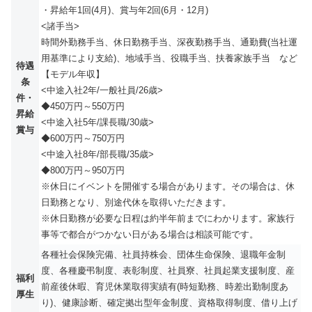
・昇給年1回(4月)、賞与年2回(6月・12月)
<諸手当>
時間外勤務手当、休日勤務手当、深夜勤務手当、通勤費(当社運
用基準により支給)、地域手当、役職手当、扶養家族手当 など
待遇
【モデル年収】
条
<中途入社2年/一般社員/26歳>
件・
◆450万円～550万円
昇給
<中途入社5年/課長職/30歳>
賞与
◆600万円～750万円
<中途入社8年/部長職/35歳>
◆800万円～950万円
※休日にイベントを開催する場合があります。その場合は、休
日勤務となり、別途代休を取得いただきます。
※休日勤務が必要な日程は約半年前までにわかります。家族行
事等で都合がつかない日がある場合は相談可能です。
各種社会保険完備、社員持株会、団体生命保険、退職年金制
度、各種慶弔制度、表彰制度、社員寮、社員起業支援制度、産
福利
前産後休暇、育児休業取得実績有(時短勤務、時差出勤制度あ
厚生
り)、健康診断、確定拠出型年金制度、資格取得制度、借り上げ