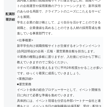
国内最大規模の就職情報サイトの運営をはじめ、就職イベン
トの企画運営や採用業務のアウトソーシングまで、新卒採用
のあらゆる局面で、クライアントのニーズにこたえるサービ
配属部
スを展開。
署詳細
学生と企業の架け橋として、より自分を活かすことのできる
就職と、企業価値を高めることのできる人材の採用育成を推
進している事業部門です。
<仕事概要>
新卒学生向け就職情報サイトが主催するオンラインイベント
(合同説明会)の企画・広報・運営業務全般を担当します。
※業務の種類は多岐に渡りますが、入社後にゼロから丁寧に
教えていきますのでご安心ください。
※すべての業務を覚えるまでに平均1年程度かかることが多い
です。ゆっくり着実に成長していきましょう。
<業務詳細>
■運営業務
イベント全体の総合プロデューサーとして、イベント開催当
日に向けて必要な準備を進めていきます。
具体的には、イベント現場を仕切る外部パートナー会社と連
携をとり、イベント当日の体制構築(会場手配、受付・配信ス