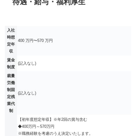
待遇・給与・福利厚生
入社
時想
400 万円〜570 万円
定年
収
賃金
(記入なし)
制度
裁量
労働
制固
(記入なし)
定残
業代
制
【初年度想定年収】※年2回の賞与含む
◆400万円～570万円
※職務経験を考慮のうえ決定いたします。