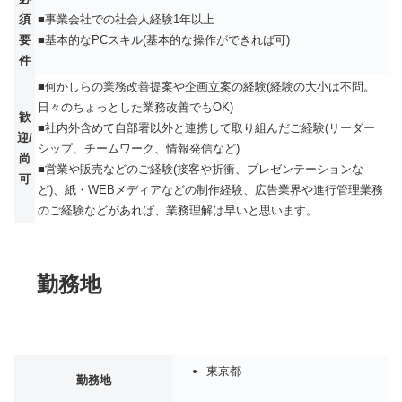
須
■事業会社での社会人経験1年以上
要
■基本的なPCスキル(基本的な操作ができれば可)
件
■何かしらの業務改善提案や企画立案の経験(経験の大小は不問。
日々のちょっとした業務改善でもOK)
歓
■社内外含めて自部署以外と連携して取り組んだご経験(リーダー
迎/
シップ、チームワーク、情報発信など)
尚
■営業や販売などのご経験(接客や折衝、プレゼンテーションな
可
ど)、紙・WEBメディアなどの制作経験、広告業界や進行管理業務
のご経験などがあれば、業務理解は早いと思います。
勤務地
東京都
勤務地