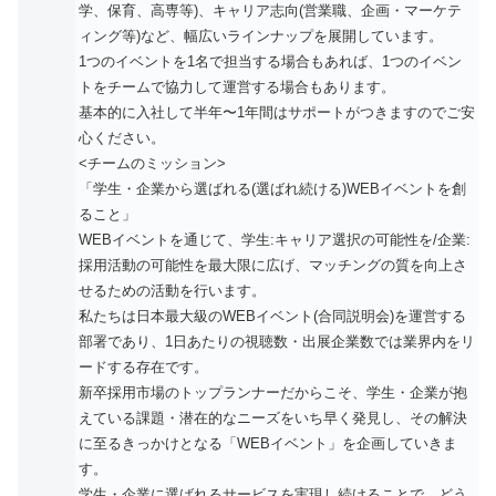
学、保育、高専等)、キャリア志向(営業職、企画・マーケテ
ィング等)など、幅広いラインナップを展開しています。
1つのイベントを1名で担当する場合もあれば、1つのイベン
トをチームで協力して運営する場合もあります。
基本的に入社して半年〜1年間はサポートがつきますのでご安
心ください。
<チームのミッション>
「学生・企業から選ばれる(選ばれ続ける)WEBイベントを創
ること」
WEBイベントを通じて、学生:キャリア選択の可能性を/企業:
採用活動の可能性を最大限に広げ、マッチングの質を向上さ
せるための活動を行います。
私たちは日本最大級のWEBイベント(合同説明会)を運営する
部署であり、1日あたりの視聴数・出展企業数では業界内をリ
ードする存在です。
新卒採用市場のトップランナーだからこそ、学生・企業が抱
えている課題・潜在的なニーズをいち早く発見し、その解決
に至るきっかけとなる「WEBイベント」を企画していきま
す。
学生・企業に選ばれるサービスを実現し続けることで、どう