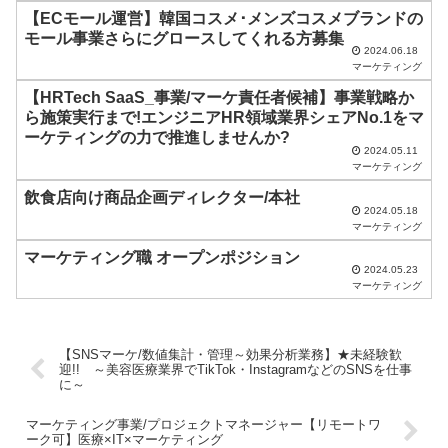
に
【ECモール運営】韓国コスメ･メンズコスメブランドの
し
モール事業さらにグロースしてくれる方募集
2024.06.18
て
マーケティング
く
【HRTech SaaS_事業/マーケ責任者候補】事業戦略か
だ
ら施策実行まで!エンジニアHR領域業界シェアNo.1をマ
ーケティングの力で推進しませんか?
さ
2024.05.11
マーケティング
い
飲食店向け商品企画ディレクター/本社
。
2024.05.18
マーケティング
マーケティング職 オープンポジション
2024.05.23
マーケティング
【SNSマーケ/数値集計・管理～効果分析業務】★未経験歓
迎!! ～美容医療業界でTikTok・InstagramなどのSNSを仕事
に～
マーケティング事業/プロジェクトマネージャー【リモートワ
ーク可】医療×IT×マーケティング