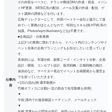
その内容をベースに、チラシや郵送DMの作成・発送、イベン
トHP更新、WEB広告の配信、メール文案の作成・配信、ゲ
スト講師の誘致などを行います。
広報ディレクターとして、外部パートナー会社と協力して進
めていく業務がほとんどなので、特別なスキル(例:HTML等の
知識、Photoshopやillustratorなど)は不要です。
■企画設計・分析業務
上記3つの業務に慣れてきたら、イベント内のコンテンツやイ
ベント自体の企画プランニングもお任せしたいと思っていま
す。
具体的には、市場分析、顧客ニーズ・インサイト分析、企画
設計・開発、コンセプト設計、販売戦略・広報戦略の検討、
値決めなど、マーケター視点でイベント企画開発から運営ま
でを担っていただきます。
仕事内
<1日の流れ(例:通常勤務)>
容
竹橋オフィスに出勤(一定の割合で在宅勤務も併用)
▼
午前:課内での進捗確認ミーティング、メールチェック
▼
午後:営業からの問合せ対応、外部パートナー会社との打合せ