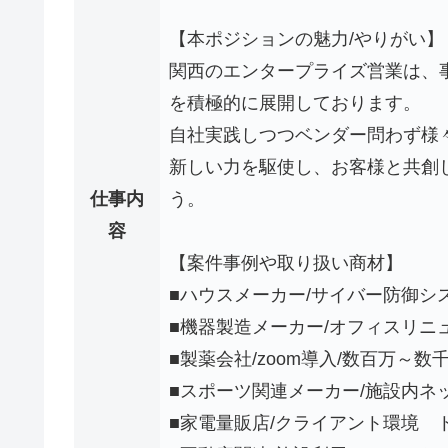
【本ポジションの魅力/やりがい】
関西のエンタープライズ営業は、
を積極的に展開しております。
自社実践しつつベンダー問わず様
新しい力を駆使し、お客様と共創
仕事内
う。
容
【案件事例や取り扱い商材】
■ハウスメーカー/サイバー防御シ
■機器製造メーカー/オフィスリニ
■製薬会社/zoom導入/数百万～数
■スポーツ関連メーカー/施設内ネ
■家電量販店/クライアント環境 