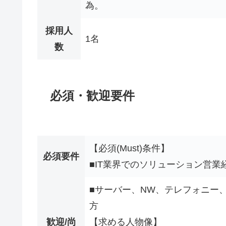
為。
採用人
1名
数
必須・歓迎要件
【必須(Must)条件】
必須要件
■IT業界でのソリューション営業
■サーバー、NW、テレフォニー
方
歓迎/尚
【求める人物像】