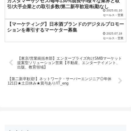
だ
カスタマーサクセス/毎年130%成長中/様々な業界と取
引/大手企業との取引多数/第二新卒歓迎/転勤なし
さ
2025.01.10
セールス・営業
い
【マーケティング】日本酒ブランドのデジタルプロモー
。
ションを牽引するマーケター募集
2025.07.18
セールス・営業
【東京/営業統括本部】エンタープライズ向けSMBマーケット
提案型ソリューション営業【不動産、エンターテイメント、
出版、教育領域】
【第二新卒歓迎!】ネットワーク・サーバーエンジニア◎年休
121日★土日休み★賞与あり/IT_eng