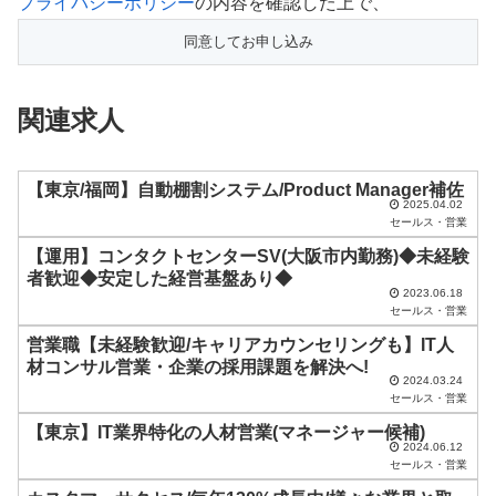
こ
プライバシーポリシー
の内容を確認した上で、
の
フ
ィ
関連求人
ー
ル
ド
【東京/福岡】自動棚割システム/Product Manager補佐
2025.04.02
は
セールス・営業
空
【運用】コンタクトセンターSV(大阪市内勤務)◆未経験
者歓迎◆安定した経営基盤あり◆
の
2023.06.18
ま
セールス・営業
ま
営業職【未経験歓迎/キャリアカウンセリングも】IT人
材コンサル営業・企業の採用課題を解決へ!
に
2024.03.24
セールス・営業
し
【東京】IT業界特化の人材営業(マネージャー候補)
て
2024.06.12
く
セールス・営業