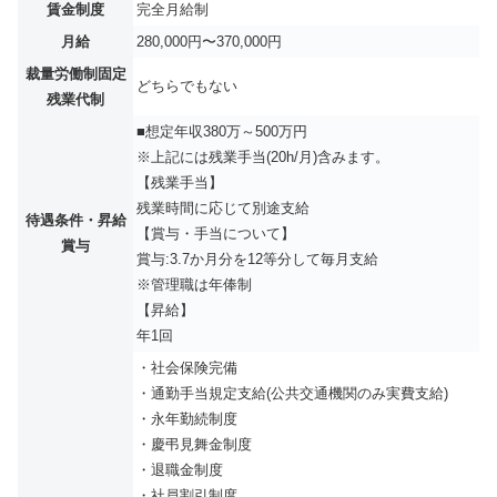
賃金制度
完全月給制
月給
280,000円〜370,000円
裁量労働制固定
どちらでもない
残業代制
■想定年収380万～500万円
※上記には残業手当(20h/月)含みます。
【残業手当】
残業時間に応じて別途支給
待遇条件・昇給
【賞与・手当について】
賞与
賞与:3.7か月分を12等分して毎月支給
※管理職は年俸制
【昇給】
年1回
・社会保険完備
・通勤手当規定支給(公共交通機関のみ実費支給)
・永年勤続制度
・慶弔見舞金制度
・退職金制度
・社員割引制度