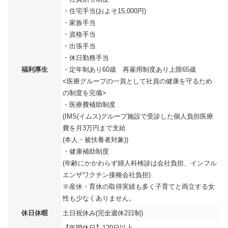
・住宅手当(およそ15,000円)
・家族手当
・資格手当
・出張手当
・休日勤務手当
福利厚生
・定年制あり60歳 再雇用制度あり上限65歳
<医療グループの一員として社員の健康を守るため
の制度を完備>
・医療費補助制度
(IMS(イムス)グループ施設で受診した個人負担医療
費を月3万円まで支給
(本人・被扶養者対象))
・健康補助制度
(年齢にかかわらず婦人科検診は会社負担、インフル
エンザワクチン接種会社負担)
※産休・育休の取得実績も多く⼦育てと両⽴する⼥
性も少なくありません。
休日休暇
土日祝休み(完全週休2日制)
【年間休日】120日以上