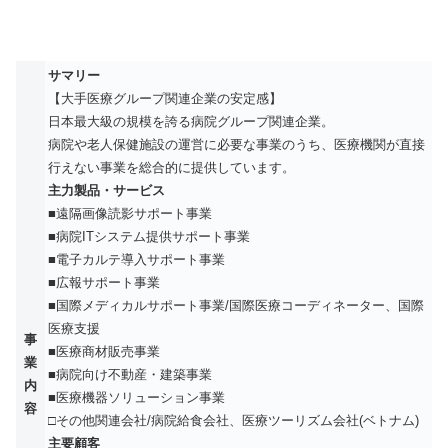
サマリー
【大手医療グループ
関連企業の安定感】
日本最大級の規模を誇る病院グループ関連企業。
病院や老人保健施設の運営に必要な事業のうち、医療機関が直接
行えない事業を総合的に提供しています。
主力製品・サービス
■遠隔画像読影サポート事業
■病院ITシステム提供サポート事業
■電子カルテ導入サポート事業
■広報サポート事業
■国際メディカルサポート事業/国際医療コーディネーター、国際
医療支援
事
■医療商材販売事業
業
■病院向け不動産・建築事業
内
■医療機器ソリューション事業
容
□その他関連会社/病院給食会社、医療ツーリズム会社(ベトナム)
主要顧客