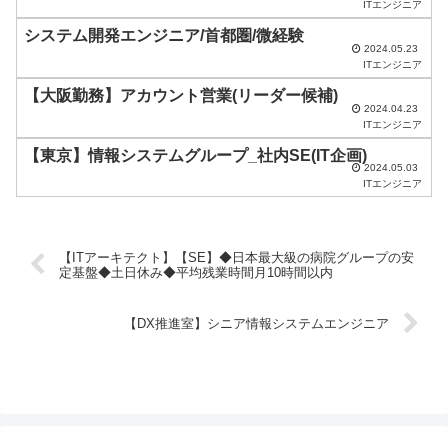
ITエンジニア
し
システム開発エンジニア/首都圏/微経験
て
2024.05.23
く
ITエンジニア
だ
【大阪勤務】アカウント営業(リーダー候補)
2024.04.23
さ
ITエンジニア
い
【東京】情報システムグループ_社内SE(IT企画)
2024.05.03
。
ITエンジニア
【ITアーキテクト】【SE】◆日本最大級の病院グループの安
定基盤◆土日休み◆平均残業時間月10時間以内
【DX推進室】シニア情報システムエンジニア