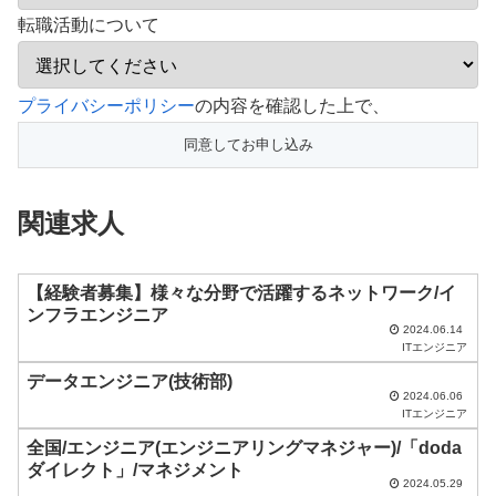
転職活動について
こ
プライバシーポリシー
の内容を確認した上で、
の
フ
ィ
関連求人
ー
ル
ド
【経験者募集】様々な分野で活躍するネットワーク/イ
ンフラエンジニア
は
2024.06.14
ITエンジニア
空
データエンジニア(技術部)
の
2024.06.06
ま
ITエンジニア
ま
全国/エンジニア(エンジニアリングマネジャー)/「doda
ダイレクト」/マネジメント
に
2024.05.29