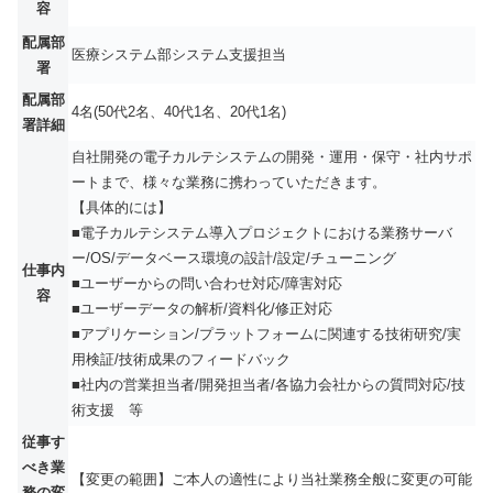
容
配属部
医療システム部システム支援担当
署
配属部
4名(50代2名、40代1名、20代1名)
署詳細
自社開発の電子カルテシステムの開発・運用・保守・社内サポ
ートまで、様々な業務に携わっていただきます。
【具体的には】
■電子カルテシステム導入プロジェクトにおける業務サーバ
ー/OS/データベース環境の設計/設定/チューニング
仕事内
■ユーザーからの問い合わせ対応/障害対応
容
■ユーザーデータの解析/資料化/修正対応
■アプリケーション/プラットフォームに関連する技術研究/実
用検証/技術成果のフィードバック
■社内の営業担当者/開発担当者/各協力会社からの質問対応/技
術支援 等
従事す
べき業
【変更の範囲】ご本人の適性により当社業務全般に変更の可能
務の変