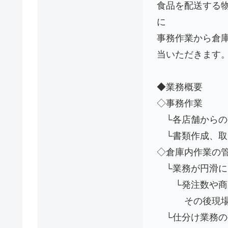
食品を配送する
に
事務作業から倉
当いただきます
◆業務概要
◇事務作業
└各店舗からの
└書類作成、取
◇倉庫内作業の
└業務が円滑に
└発注数や商品
その後現場ス
└仕分け業務の