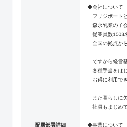
◆会社について
フリジポートと
森永乳業の子会
従業員数1503
全国の拠点から
ですから経営基
各種手当をはじ
お得に利用でき
また暮らしに欠
社員もまじめで
配属部署詳細
◆事業について