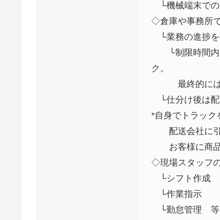
└機械端末での
◇倉庫や事務所
└業務の進捗を
└制限時間内に
ク。
最終的には目
└仕分け後は配
*自身でトラック
配送会社に引き
お客様に商品が
◇現場スタッフ
└シフト作成
└作業指示
└勤怠管理 等