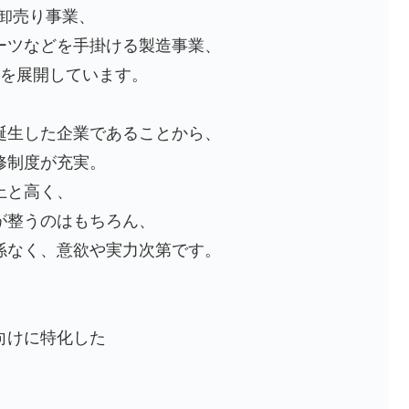
卸売り事業、
ーツなどを手掛ける製造事業、
業を展開しています。
誕生した企業であることから、
修制度が充実。
上と高く、
が整うのはもちろん、
係なく、意欲や実力次第です。
向けに特化した
。