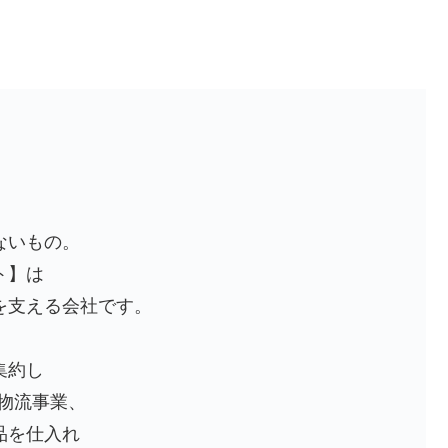
ないもの。
ト】は
を支える会社です。
集約し
物流事業、
品を仕入れ