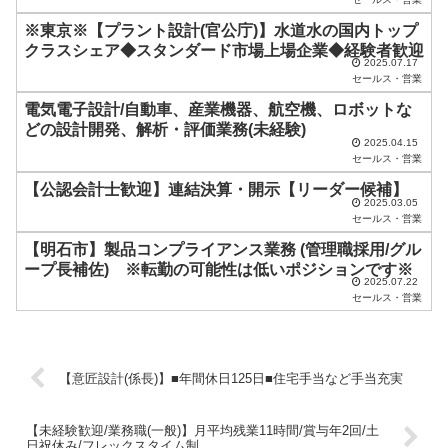
ま
※東京※【プラント設計(官公庁)】水道水の国内トップ
に
クラスシェア◆スタンダード市場上場企業◆経験者歓迎
し
2025.07.17
セールス・営業
て
電気電子設計/自動車、産業機器、航空機、ロボットな
く
どの設計開発、解析・評価業務(未経験)
2025.04.15
だ
セールス・営業
さ
【公認会計士歓迎】連結決算・開示【リーダー候補】
い
2025.03.05
セールス・営業
。
【明石市】製品コンプライアンス業務 (管理職採用/グル
ープ長補佐) ※転勤の可能性は低いポジションです※
2025.07.22
セールス・営業
【意匠設計(係長)】■年間休日125日■住宅手当など手当充実
【未経験歓迎/業務職(一般)】月平均残業11時間/賞与年2回/土
日祝休み/フレックスタイム制