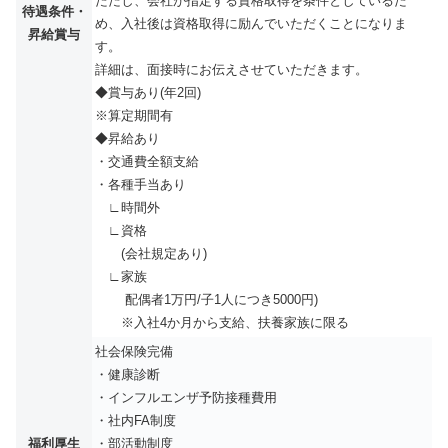
ただし、会社が指定する資格取得を条件としているた
待遇条件・
め、入社後は資格取得に励んでいただくことになりま
昇給賞与
す。
詳細は、面接時にお伝えさせていただきます。
◆賞与あり(年2回)
※算定期間有
◆昇給あり
・交通費全額支給
・各種手当あり
∟時間外
∟資格
(会社規定あり)
∟家族
配偶者1万円/子1人につき5000円)
※入社4か月から支給、扶養家族に限る
社会保険完備
・健康診断
・インフルエンザ予防接種費用
・社内FA制度
福利厚生
・部活動制度