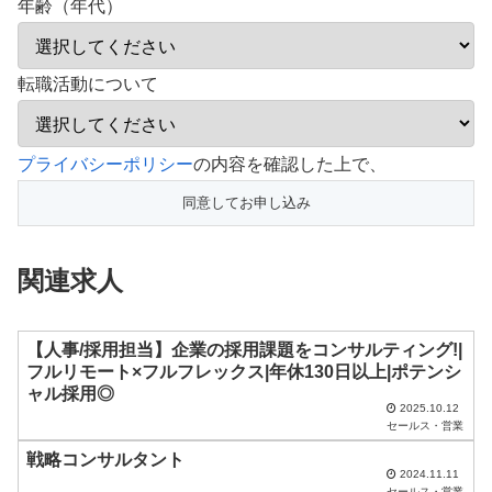
年齢（年代）
転職活動について
こ
プライバシーポリシー
の内容を確認した上で、
の
フ
ィ
関連求人
ー
ル
ド
【人事/採用担当】企業の採用課題をコンサルティング!|
フルリモート×フルフレックス|年休130日以上|ポテンシ
は
ャル採用◎
空
2025.10.12
セールス・営業
の
戦略コンサルタント
ま
2024.11.11
セールス・営業