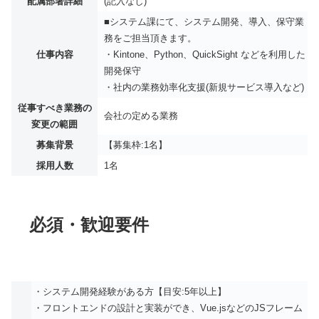
配属部署詳細
(記入なし)
■システム課にて、システム開発、導入、保守業
務をご担当頂きます。
仕事内容
・Kintone、Python、QuickSight などを利用した
開発保守
・社内の業務効率化支援(新規サービス導入など)
従事すべき業務の
会社の定める業務
変更の範囲
募集背景
【募集枠:1名】
採用人数
1名
必須・歓迎要件
・システム開発経験がある方【目安:5年以上】
・フロントエンドの設計と実装ができ、Vue.jsなどのJSフレーム