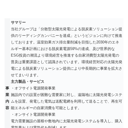
サマリー
当社グループは「分散型太陽光発電による脱炭素ソリューション提
供のリーディングカンパニーを達成」というビジョンに向けて推進
しております。温室効果ガス排出量削減を目指した2030年のエネ
ルギー基本計画における脱炭素電源59%の達成、及び世界的な
ESG投資の潮流より環境経営を推進する自家消費型太陽光発電の
普及は重要課題として認識されています。環境経営対応の太陽光発
電による脱炭素ソリューション提供により中長期的に事業を拡大さ
せてまいります。
主力製品・サービス
事
・オフサイト電源開発事業
業
施設内での設置が困難な需要家に対し、遠隔地に太陽光発電システ
内
ムを設置、発電した電気は送配電網を利用して送ることで、再生可
容
能エネルギーの自家消費を可能とします。
・オンサイト電源開発事業
電力需要施設の屋根や敷地内に太陽光発電システムを導入し、購入
電気量および電気代を削減します。