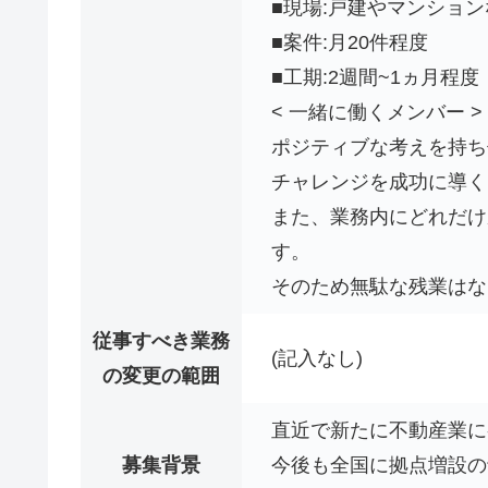
■現場:戸建やマンショ
■案件:月20件程度
■工期:2週間~1ヵ月程度
< 一緒に働くメンバー >
ポジティブな考えを持ち
チャレンジを成功に導く
また、業務内にどれだけ
す。
そのため無駄な残業はな
従事すべき業務
(記入なし)
の変更の範囲
直近で新たに不動産業に
募集背景
今後も全国に拠点増設の