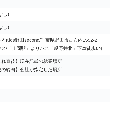
なし)
なし)
るKids野田second/千葉県野田市古布内1552-2
セス/「川間駅」よりバス「親野井北」下車徒歩6分
入れ直後】現在記載の就業場所
更の範囲】会社が指定した場所