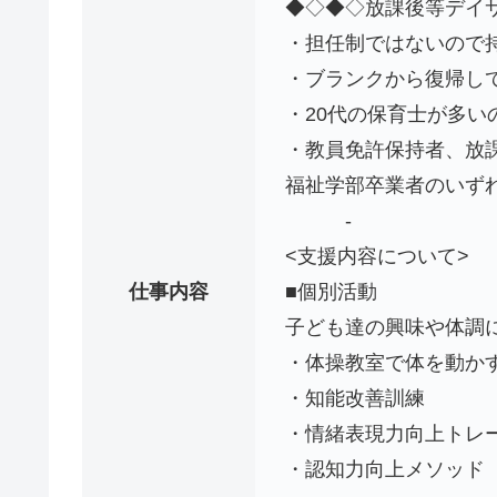
◆◇◆◇放課後等デイ
・担任制ではないので
・ブランクから復帰し
・20代の保育士が多い
・教員免許保持者、放
福祉学部卒業者のいず
-
<支援内容について>
仕事内容
■個別活動
子ども達の興味や体調
・体操教室で体を動か
・知能改善訓練
・情緒表現力向上トレ
・認知力向上メソッド