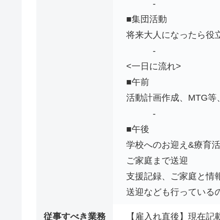
-
■集団活動
将来大人になったら役
-
<一日に流れ>
■午前
活動計画作成、MTG等
-
■午後
学校へのお迎え&療育
ご家庭まで送迎
支援記録、ご家庭と情
送迎なども行っている
従事すべき業務
【雇入れ直後】現在記