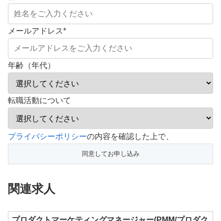
メールアドレス
*
年齢（年代）
転職活動について
こ
プライバシーポリシー
の内容を確認した上で、
の
フ
ィ
関連求人
ー
ル
ド
プロダクトマーケティングマネージャー(PMM/プロダク