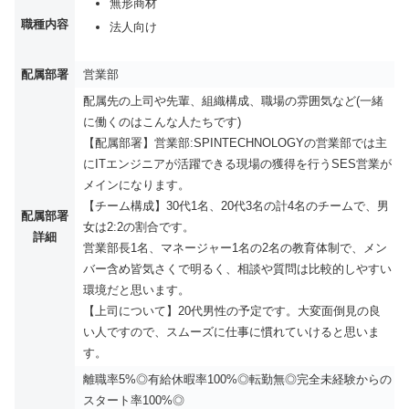
無形商材
職種内容
法人向け
配属部署
営業部
配属先の上司や先輩、組織構成、職場の雰囲気など(一緒
に働くのはこんな人たちです)
【配属部署】営業部:SPINTECHNOLOGYの営業部では主
にITエンジニアが活躍できる現場の獲得を行うSES営業が
メインになります。
【チーム構成】30代1名、20代3名の計4名のチームで、男
配属部署
女は2:2の割合です。
詳細
営業部長1名、マネージャー1名の2名の教育体制で、メン
バー含め皆気さくで明るく、相談や質問は比較的しやすい
環境だと思います。
【上司について】20代男性の予定です。大変面倒見の良
い人ですので、スムーズに仕事に慣れていけると思いま
す。
離職率5%◎有給休暇率100%◎転勤無◎完全未経験からの
スタート率100%◎