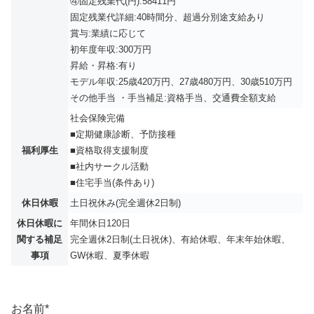
④固定残業代(円):58411円
固定残業代詳細:40時間分、超過分別途支給あり
賞与:業績に応じて
初年度年収:300万円
昇給・昇格:有り
モデル年収:25歳420万円、27歳480万円、30歳510万円
その他手当 ・手当補足:資格手当、交通費全額支給
社会保険完備
■定期健康診断、予防接種
福利厚生
■資格取得支援制度
■社内サークル活動
■住宅手当(条件あり)
休日休暇
土日祝休み(完全週休2日制)
休日休暇に
年間休日120日
関する補足
完全週休2日制(土日祝休)、有給休暇、年末年始休暇、
事項
GW休暇、夏季休暇
お名前
*