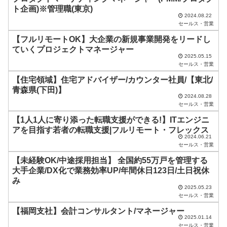
ト企画)※管理職(東京)
は
2024.08.22
セールス・営業
空
【フルリモートOK】大企業の新規事業開発をリードし
の
ていくプロジェクトマネージャー
ま
2025.05.15
セールス・営業
ま
【住宅領域】住宅アドバイザー/カウンター社員/【東北/
に
青森県(下田)】
し
2024.08.28
セールス・営業
て
【1人1人に寄り添った転職支援ができる!】ITエンジニ
く
アを目指す若者の転職支援|フルリモート・フレックス
2024.06.21
だ
セールス・営業
さ
【未経験OK/中途採用担当】 全国約55万戸を管理する
い
大手企業/DX化で業務効率UP/年間休日123日/土日祝休
み
。
2025.05.23
セールス・営業
【福岡支社】会計コンサルタント/マネージャー
2025.01.14
セールス・営業