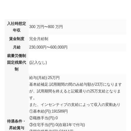
入社時想定
300 万円〜800 万円
年収
賃金制度
完全月給制
月給
230,000円〜600,000円
裁量労働制
固定残業代
(記入なし)
制
給与(月給):25万円
基本給補足:試用期間の間のみ給与額が23万になります
が、試用期間を終えると記載通りの25万支給となりま
す。
また、インセンティブの支給によって収入の変動あり
①基本給(円):191589円
②職務手当(円):0
待遇条件・
③住宅手当(円):0(在籍1年で付与)
昇給賞与