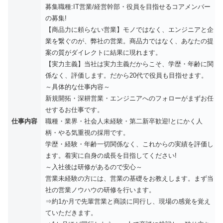
募集職種:IT営業/経営幹部・役員を目指せるコアメンバー
の募集!
【商品力に頼らない営業】モノではなく、エンジニアと企
業を繋ぐのが、弊社の営業。商品力ではなく、あなたの提
案の質がダイレクトに結果に現れます。
【実力主義】当社は実力主義だからこそ、学歴・年齢に関
係なく、評価します。だから20代で役員も目指せます。
～具体的な仕事内容～
新規開拓・深耕営業・エンジニアへのフォローがまずお任
せするお仕事です。
仕事内容
職種・業界・社会人未経験・第二新卒歓迎!とにかく人
柄・やる気重視の採用です。
学歴・経験・年齢一切関係なく、これからの実績を評価し
ます。着実に自身の成長を目指してください!
～入社後は研修があるので安心～
営業未経験の方には、営業の基礎をお教えします。まず当
社の営業ノウハウの研修を行います。
⇒約1か月で先輩営業と商談に同行し、現場の感覚を覚え
ていただきます。