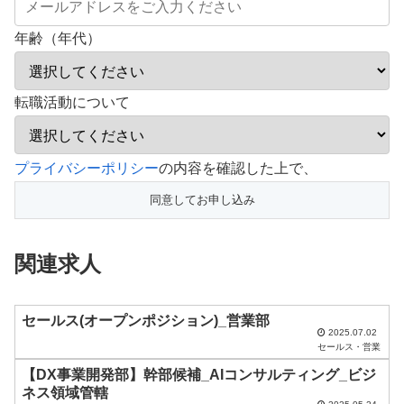
年齢（年代）
転職活動について
こ
プライバシーポリシー
の内容を確認した上で、
の
フ
ィ
関連求人
ー
ル
ド
セールス(オープンポジション)_営業部
2025.07.02
は
セールス・営業
空
【DX事業開発部】幹部候補_AIコンサルティング_ビジ
ネス領域管轄
の