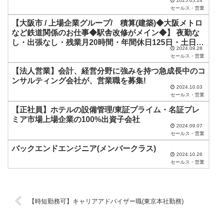
2025.05.24
ま
セールス・営業
ま
【大阪市 / 上場企業グループ/ 積算(建築)◆大阪メトロ
など鉄道関係のお仕事◆駅舎改修がメイン◆】 夜勤な
に
し・出張なし・残業月20時間・年間休日125日・土日祝
し
2024.09.28
休み◆創業133年の安定企業
セールス・営業
て
【法人営業】会計、経営分野に強みを持つ急成長中のコ
く
ンサルティング会社が、営業職を募集!
2024.10.03
だ
セールス・営業
さ
【正社員】ホテルの設備管理/東証プライム・名証プレ
い
ミア市場上場企業の100%出資子会社
2024.09.07
。
セールス・営業
バックエンドエンジニア(メンバークラス)
2024.10.26
セールス・営業
【時短勤務可】キャリアアドバイザー職(東京本社勤務)