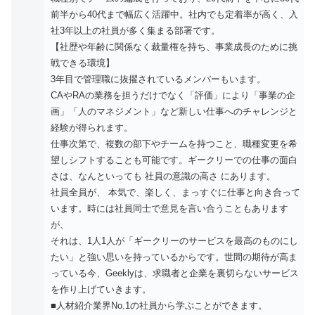
前半から40代まで幅広く活躍中。社内でも定着率が高く、入
社3年以上の社員が多く集まる部署です。
【社歴や年齢に関係なく裁量権を持ち、事業成長のために挑
戦できる環境】
3年目で管理職に抜擢されているメンバーもいます。
CAやRAの業務を担うだけでなく「評価」により「事業の企
画」「人のマネジメント」など新しい仕事へのチャレンジと
経験が得られます。
仕事次第で、複数の部下やチームを持つこと、職種変更を希
望しシフトすることも可能です。ギークリーでの仕事の面白
さは、なんといっても 社員の意識の高さ にあります。
社員全員が、 本気で、楽しく、まっすぐに仕事と向き合って
います。時には社員同士で意見を言い合うこともあります
が、
それは、1人1人が「ギークリーのサービスを最高のものにし
たい」と強い思いを持っているからです。世間の期待が高ま
っている今、Geeklyは、求職者と企業を裏切らないサービス
を作り上げていきます。
■人材紹介業界No.1の社員から学ぶことができます。