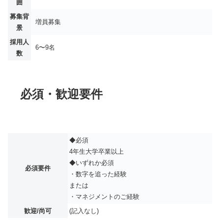
囲
募集背
増員募集
景
採用人
6〜9名
数
必須・歓迎要件
◆必須
4年生大学卒業以上
◆いずれか必須
必須要件
・数字を追った経験
または
・マネジメントのご経験
歓迎/尚可
(記入なし)