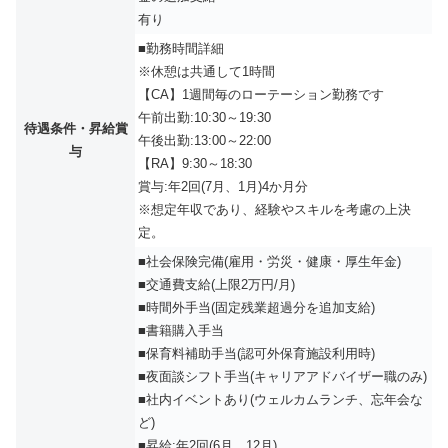
有り
■勤務時間詳細
※休憩は共通して1時間
【CA】1週間毎のローテーション勤務です
午前出勤:10:30～19:30
待遇条件・昇給賞
午後出勤:13:00～22:00
与
【RA】9:30～18:30
賞与:年2回(7月、1月)4か月分
※想定年収であり、経験やスキルを考慮の上決
定。
■社会保険完備(雇用・労災・健康・厚生年金)
■交通費支給(上限2万円/月)
■時間外手当(固定残業超過分を追加支給)
■書籍購入手当
■保育料補助手当(認可外保育施設利用時)
■夜面談シフト手当(キャリアアドバイザー職のみ)
■社内イベントあり(ウェルカムランチ、忘年会な
ど)
■昇給:年2回(6月、12月)