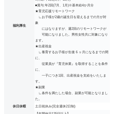
■賞与:年2回(7月、1月)※基本給4か月分
★育児応援リモートワーク
∟お子様が2歳の誕生⽇を迎えるまでの方が対
象
福利厚生
にはなりますが、週2回のリモートワークが
可能になりました。男性女性共に対象になり
ます。
★出産祝金
∟養育するお子様が生後 6 ヶ月になるまでの間
に、
従業員が『育児休業』を取得することを条件
に、
一子につき1回、出産祝金を支給をいたしま
す。
★副業
∟条件を満たした場合、副業が可能となりまし
た。
休日休暇
土日祝休み(完全週休2日制)
【年間休日125日以上】