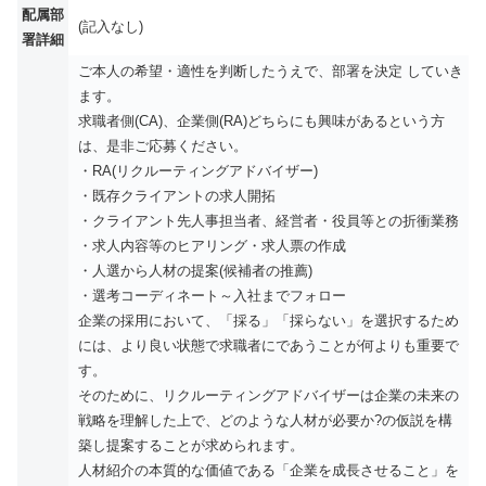
配属部
(記入なし)
署詳細
ご本人の希望・適性を判断したうえで、部署を決定 していき
ます。
求職者側(CA)、企業側(RA)どちらにも興味があるという方
は、是非ご応募ください。
・RA(リクルーティングアドバイザー)
・既存クライアントの求人開拓
・クライアント先人事担当者、経営者・役員等との折衝業務
・求人内容等のヒアリング・求人票の作成
・人選から人材の提案(候補者の推薦)
・選考コーディネート～入社までフォロー
企業の採用において、「採る」「採らない」を選択するため
には、より良い状態で求職者にであうことが何よりも重要で
す。
そのために、リクルーティングアドバイザーは企業の未来の
戦略を理解した上で、どのような人材が必要か?の仮説を構
築し提案することが求められます。
人材紹介の本質的な価値である「企業を成長させること」を