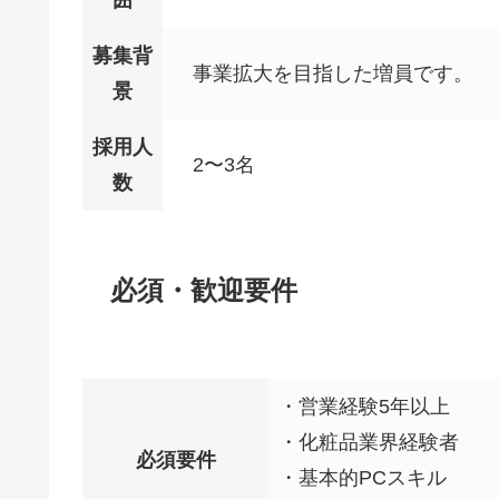
募集背
事業拡大を目指した増員です。
景
採用人
2〜3名
数
必須・歓迎要件
・営業経験5年以上
・化粧品業界経験者
必須要件
・基本的PCスキル