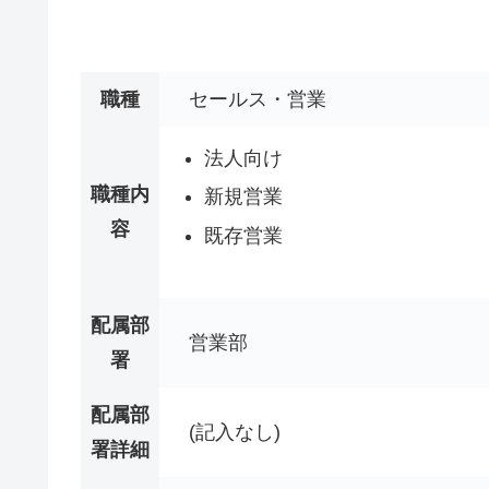
職種
セールス・営業
法人向け
職種内
新規営業
容
既存営業
配属部
営業部
署
配属部
(記入なし)
署詳細