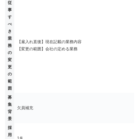
従
事
す
べ
き
業
【雇入れ直後】現在記載の業務内容
務
【変更の範囲】会社の定める業務
の
変
更
の
範
囲
募
集
欠員補充
背
景
採
用
1名