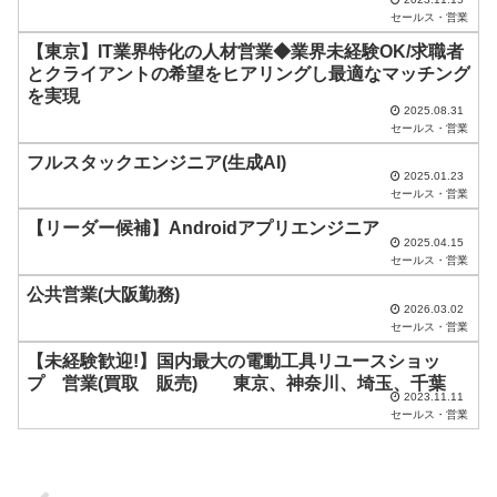
は
セールス・営業
空
【東京】IT業界特化の人材営業◆業界未経験OK/求職者
とクライアントの希望をヒアリングし最適なマッチング
の
を実現
ま
2025.08.31
セールス・営業
ま
フルスタックエンジニア(生成AI)
に
2025.01.23
セールス・営業
し
【リーダー候補】Androidアプリエンジニア
て
2025.04.15
く
セールス・営業
だ
公共営業(大阪勤務)
2026.03.02
さ
セールス・営業
い
【未経験歓迎!】国内最大の電動工具リユースショッ
プ 営業(買取 販売) 東京、神奈川、埼玉、千葉
。
2023.11.11
セールス・営業