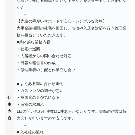
ち着いて働ける職場で新たなキャリアをスタートしてみません
か?
-
【先輩の手厚いサポートで安心・シンプルな業務】
大手金融機関の社宅を巡回し、点検や入居者対応を行う管理業
務を担当していただきます。
■具体的な業務内容:
・社宅の巡回
・入居者からの問い合わせ対応
・日報や報告書の作成
・修理業者の手配と作業立ち会い
-
■ よくある問い合わせ事例
・ガスレンジの調子が悪い
仕
・換気扇の音が気になる
事
・浴室の水漏れ
内
1日の問い合わせ件数は1件あるかないかです。実際の作業は協
容
力会社が行いますので安心です。
-
■ 入社後の流れ