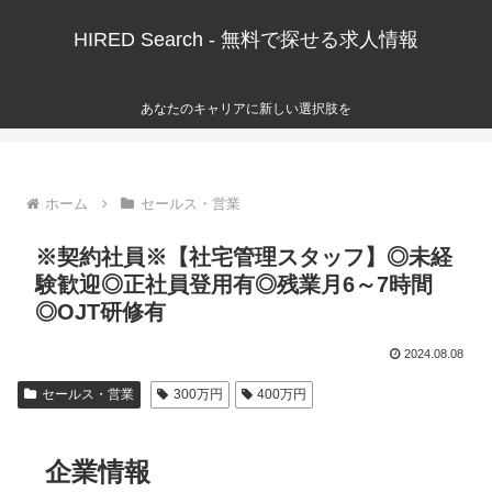
HIRED Search - 無料で探せる求人情報
あなたのキャリアに新しい選択肢を
ホーム
セールス・営業
※契約社員※【社宅管理スタッフ】◎未経
験歓迎◎正社員登用有◎残業月6～7時間
◎OJT研修有
2024.08.08
セールス・営業
300万円
400万円
企業情報