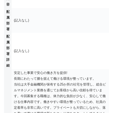
容
配
属
(記入なし)
部
署
配
属
部
(記入なし)
署
詳
細
安定した事業で安心の働き方を提供!
長期にわたって腰を据えて働ける環境が整っています。
当社は大手金融機関が保有する25か所の社宅を管理し、総合ビ
ルマネジメント業務を通じてお客様から高い信頼を得ていま
す。今回募集する職種は、体力的な負担が少なく、安心して働
ける仕事内容です。働きやすい環境が整っているため、社員の
定着率も非常に高いです。プライベートも大切にしながら、落