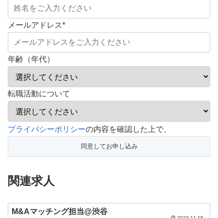
メールアドレス
*
年齢（年代）
転職活動について
こ
プライバシーポリシー
の内容を確認した上で、
の
フ
ィ
関連求人
ー
ル
ド
M&Aマッチング担当@渋谷
2023.11.15