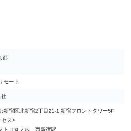
京都
リモート
出社
都新宿区北新宿2丁目21-1 新宿フロントタワー5F
クセス>
メトロ丸ノ内 西新宿駅