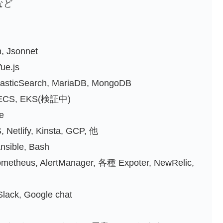
など
, Jsonnet
ue.js
lasticSearch, MariaDB, MongoDB
ECS, EKS(検証中)
e
ify, Kinsta, GCP, 他
nsible, Bash
theus, AlertManager, 各種 Expoter, NewRelic,
, Google chat