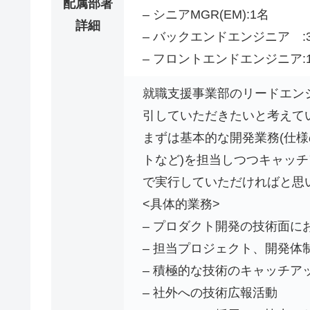
配属部署
– シニアMGR(EM):1名
詳細
– バックエンドエンジニア :
– フロントエンドエンジニア:
就職支援事業部のリードエン
引していただきたいと考えて
まずは基本的な開発業務(仕
トなど)を担当しつつキャッ
で実行していただければと思
<具体的業務>
– プロダクト開発の技術面に
– 担当プロジェクト、開発体
– 積極的な技術のキャッチア
– 社外への技術広報活動