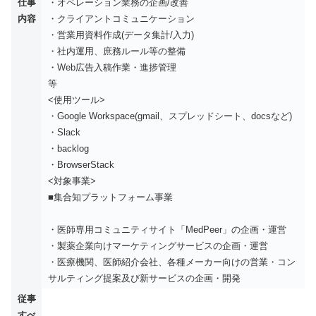
仕事
・オペレーション業務の企画/改善
内容
・クライアントコミュニケーション
・営業用資料作成(データ集計/入力)
・社内運用、庶務ルール等の整備
・Web広告入稿作業・進捗管理
等
<使用ツール>
・Google Workspace(gmail、スプレッドシート、docsなど)
・Slack
・backlog
・BrowserStack
<対象事業>
■集合知プラットフォーム事業
・医師専用コミュニティサイト「MedPeer」の企画・運営
・製薬企業向けマーケティングサービスの企画・運営
・医療機関、医師紹介会社、各種メーカー向けの営業・コン
サルティング提案及び新サービスの企画・開発
従事
すべ