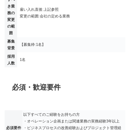
き業
雇い入れ直後:上記参照
務の
変更の範囲:会社の定める業務
変更
の範
囲
募集
【募集枠:1名】
背景
採用
1名
人数
必須・歓迎要件
以下すべてのご経験をお持ちの方
・オペレーション企画または関連業務の実務経験3年以上
必須要件
・ビジネスプロセスの改善経験およびプロジェクト管理経