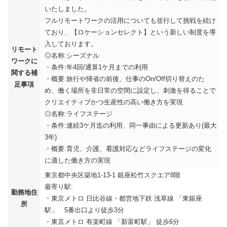
いたしました。
フルリモートワークの活用についても並行して挑戦を続け
ており、【ロケーションセレクト】という新しい制度を導
入しております。
リモート
◎名称:シーズナル
ワークに
・条件:年4回/通算1ケ月までの利用
関する補
・概要:旅行や帰省の前後、仕事のOn/Off切り替えのた
足事項
め、働く場所を非日常の空間に設定し、刺激を得ることで
クリエイティブかつ生産性の高い働き方を実現
◎名称:ライフステージ
・条件:連続3ケ月迄の利用、同一事由による更新あり(最大
3年)
・概要:育児、介護、看護対応などライフステージの変化
に適した働き方の実現
東京都中央区築地1-13-1 銀座松竹スクエア8階
最寄り駅:
勤務地住
・東京メトロ 日比谷線・都営地下鉄 浅草線 「東銀座
所
駅」 5番出口より徒歩3分
・東京メトロ 有楽町線 「新富町駅」 徒歩6分