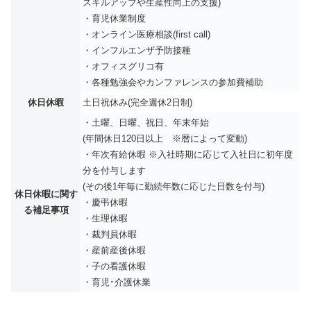
スキルアップや生産性向上の支援)
・育児休業制度
・オンライン医療相談(first call)
・インフルエンザ予防接種
・オフィスグリコ有
・各種勉強会やカンファレンスの参加費補助
休日休暇
土日祝休み(完全週休2日制)
・土曜、日曜、祝日、年末年始
(年間休日120日以上 ※暦によって変動)
・年次有給休暇 ※入社時期に応じて入社日に初年度
分を付与します
(その後1年毎に勤続年数に応じた日数を付与)
休日休暇に関す
・慶弔休暇
る補足事項
・生理休暇
・裁判員休暇
・産前産後休暇
・子の看護休暇
・育児･介護休業