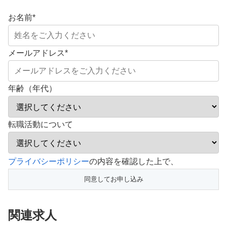
お名前
*
メールアドレス
*
年齢（年代）
転職活動について
こ
プライバシーポリシー
の内容を確認した上で、
の
フ
ィ
関連求人
ー