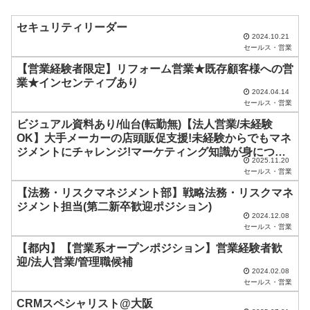
ル
ド
セキュリティリーダー
2024.10.21
は
セールス・営業
空
【営業経験者限定】リフォーム営業★既存顧客様への営
業★インセンティブあり
の
2024.04.14
ま
セールス・営業
ま
ビジュアル資料あり/仙台(転勤無)【法人営業/未経験
OK】大手メーカーの店頭販促支援!未経験からでもマネ
に
ジメントにチャレンジ!マーケティング知識が身につく!
し
2025.11.20
<完全週休2日/土日祝休み>
セールス・営業
て
【法務・リスクマネジメント部】戦略法務・リスクマネ
く
ジメント担当(第二新卒歓迎ポジション)
2024.12.08
だ
セールス・営業
さ
【都内】【営業系オープンポジション】営業経験者歓
い
迎/法人営業/管理職候補
2024.02.08
。
セールス・営業
CRMスペシャリスト@大阪