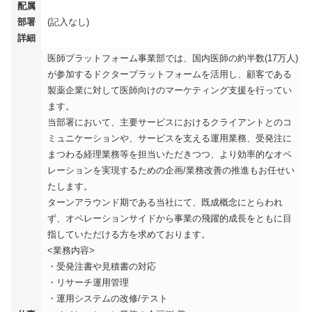
配属
部署
(記入なし)
詳細
医師プラットフォーム事業部では、国内医師の約半数(17万人)
が参加するドクタープラットフォームを活用し、顧客である
製薬企業に対して医師向けのマーケティング支援を行ってい
ます。
当部署において、主要サービスにおけるクライアントとのコ
ミュニケーションや、サービスを支える運用業務、受発注に
まつわる経理業務等を担当いただきつつ、より効率的なオペ
レーションを実現するための企画/業務改善の推進もお任せい
たします。
ターンアラウンド期である当社にて、既成概念にとらわれ
ず、オペレーションサイドから事業の飛躍的成長をともに目
指していただける方を求めております。
<業務内容>
・受発注書や見積書の対応
・リサーチ運用管理
・運用システムの改修/テスト