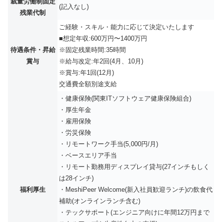
裁量労働制固定
(記入なし)
残業代制
ご経験・スキル・能力に応じて決定いたします
■想定年収:600万円〜1400万円
待遇条件・昇給
※固定残業時間:35時間
賞与
※給与改定:年2回(4月、10月)
※賞与:年1回(12月)
交通費全額別途支給
・健康保険(関東ITソフトウェア健康保険組合)
・厚生年金
・雇用保険
・労災保険
・リモートワーク手当(5,000円/月)
・ベースエリア手当
・リモート勤務用ディスプレイ貸与(27インチもしく
は28インチ)
福利厚生
・MeshiPeer Welcome(新入社員歓迎ランチ)の飲食代
補助(オンラインランチ含む)
・テックサポート(エンジニア向けに年間12万円まで