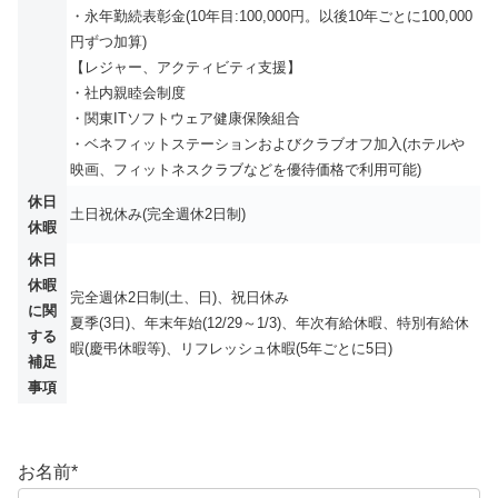
・永年勤続表彰金(10年目:100,000円。以後10年ごとに100,000
円ずつ加算)
【レジャー、アクティビティ支援】
・社内親睦会制度
・関東ITソフトウェア健康保険組合
・ベネフィットステーションおよびクラブオフ加入(ホテルや
映画、フィットネスクラブなどを優待価格で利用可能)
休日
土日祝休み(完全週休2日制)
休暇
休日
休暇
完全週休2日制(土、日)、祝日休み
に関
夏季(3日)、年末年始(12/29～1/3)、年次有給休暇、特別有給休
する
暇(慶弔休暇等)、リフレッシュ休暇(5年ごとに5日)
補足
事項
お名前
*