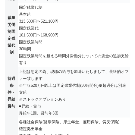
固定残業代制
基本給
裁量
313,500円〜521,100円
労働
固定残業代
制固
101,500円〜168,900円
定残
固定残業時間
業代
30時間
制
固定残業時間を超える時間外労働分についての賃金の追加支給
有り
上記は想定の為、現職の給与を加味いたしまして、最終的オフ
待遇
ァー致します
条
※年収520万円以上は固定残業代制(30時間分)※超過分は別途
件・
支給
昇給
※ストックオプションあり
賞与
■昇給・賞与
昇給年1回、賞与年3回
各種社会保険(健康保険、厚生年金、雇用保険、労災保険)
確定拠出年金