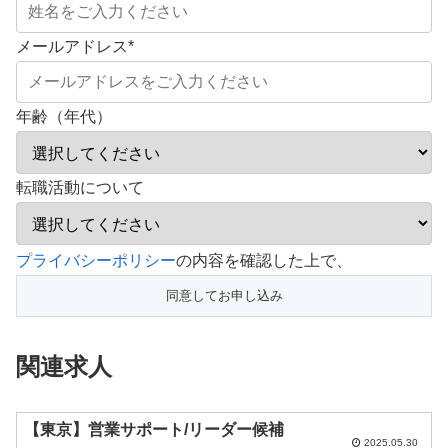
メールアドレス
*
年齢（年代）
転職活動について
こ
プライバシーポリシー
の内容を確認した上で、
の
フ
ィ
関連求人
ー
ル
ド
【東京】営業サポート/リーダー候補
2025.05.30