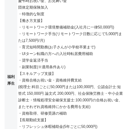
慶弔時お祝い金、お見舞い金
団体定期保険加入
・特徴的な制度
【働き方支援】
・リモートワーク環境整備補助金(入社月に一律50,000円)
・リモートワーク手当(リモートワーク日数に応じて5,000円ま
たは7,500円/月)
・育児短時間勤務(お子さんが小学校卒業まで)
・UIターン転職の方への入社時転居費用補助
・奨学金返済手当
・副業制度(※適用条件あり)
【スキルアップ支援】
福利
・資格合格お祝い金・資格維持費支給
厚生
(税理士:科目ごとに50,000円または100,000円、公認会計士:短
答式 150,000円 論文式 200,000円、社会保険労務士・中小企業
診断士・情報処理安全確保支援士:100,000円の合格お祝い金、
またそれぞれ資格維持にかかる費用を支給)
・資格取得、研修受講の補助
【長期勤続支援】
・リフレッシュ休暇補助金(5年ごとに50,000円)