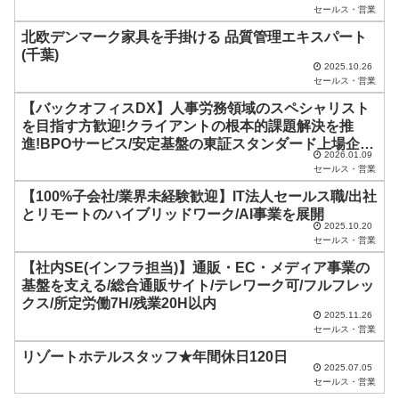
は
セールス・営業
空
北欧デンマーク家具を手掛ける 品質管理エキスパート
(千葉)
の
2025.10.26
ま
セールス・営業
ま
【バックオフィスDX】人事労務領域のスペシャリスト
を目指す方歓迎!クライアントの根本的課題解決を推
に
進!BPOサービス/安定基盤の東証スタンダード上場企業
し
2026.01.09
グループ会社
セールス・営業
て
【100%子会社/業界未経験歓迎】IT法人セールス職/出社
く
とリモートのハイブリッドワーク/AI事業を展開
2025.10.20
だ
セールス・営業
さ
【社内SE(インフラ担当)】通販・EC・メディア事業の
い
基盤を支える/総合通販サイト/テレワーク可/フルフレッ
クス/所定労働7H/残業20H以内
。
2025.11.26
セールス・営業
リゾートホテルスタッフ★年間休日120日
2025.07.05
セールス・営業