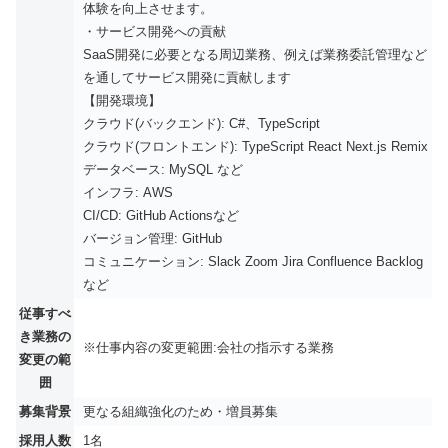
体験を向上させます。
・サービス開発への貢献
SaaS開発に必要となる周辺業務、例えば業務委託管理など
を通してサービス開発に貢献します
【開発環境】
クラウド(バックエンド): C#、TypeScript
クラウド(フロントエンド): TypeScript React Next.js Remix
データベース: MySQL など
インフラ: AWS
CI/CD: GitHub Actionsなど
バージョン管理: GitHub
コミュニケーション: Slack Zoom Jira Confluence Backlog
など
従事すべ
き業務の
※仕事内容の変更範囲:会社の指示する業務
変更の範
囲
募集背景
更なる組織強化のため・増員募集
採用人数
1名