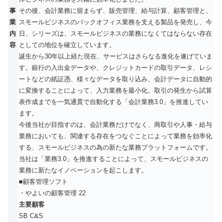
事
その後、会計業務に留まらず、販売管理、給与計算、顧客管理と、
業
スモールビジネスのバックオフィス業務を支える製品を発売し、今
内
日、シリーズは、スモールビジネスの業務になくてはならない存在
容
としての地位を確立しています。
誕生から30年以上経た現在、サービスはさらなる進化を遂げていま
す。銀行の入出金データや、クレジットカードの取引データ、レシ
ートなどの紙証憑、様々なデータを取り込み、会計データに自動的
に変換することによって、入力業務を最小化。取引の発生から試算
表作成までを一気通貫で自動化する「会計業務3.0」を推進してい
ます。
今後当社が目指すのは、会計業務だけでなく、商取引や人事・給与
業務においても、関連する存在をつなぐことによって業務を効率化
する、スモールビジネスの為の新たな業務プラットフォームです。
当社は「業務3.0」を推進することによって、スモールビジネスの
業務に新たなイノベーションを起こします。
■顧客管理ソフト
・やよいの顧客管理 22
主要顧客
SB C&S