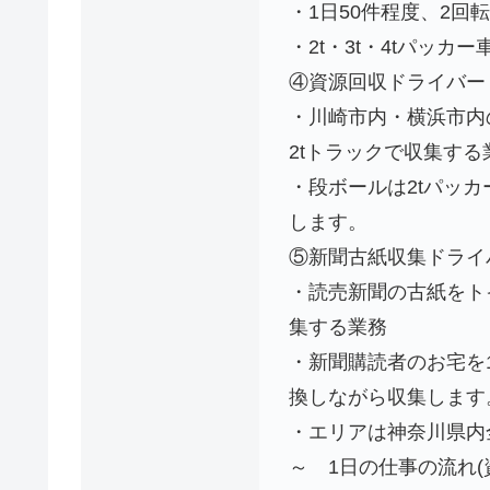
・1日50件程度、2回
・2t・3t・4tパッカ
④資源回収ドライバー
・川崎市内・横浜市内
2tトラックで収集する
・段ボールは2tパッ
します。
⑤新聞古紙収集ドライ
・読売新聞の古紙をト
集する業務
・新聞購読者のお宅を
換しながら収集します
・エリアは神奈川県内
～ 1⽇の仕事の流れ(