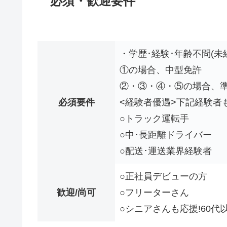
必須・歓迎要件
・学歴･経験･年齢不問(未経
①の場合、中型免許
②・③・④・⑤の場合、
必須要件
<経験者優遇>下記経験者
○トラック運転手
○中･長距離ドライバー
○配送･運送業界経験者
○正社員デビューの方
歓迎/尚可
○フリーターさん
○シニアさんも応援!60代