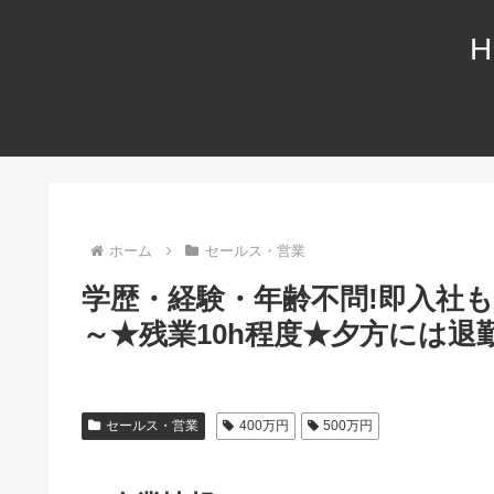
H
ホーム
セールス・営業
学歴・経験・年齢不問!即入社も
～★残業10h程度★夕方には退勤
セールス・営業
400万円
500万円