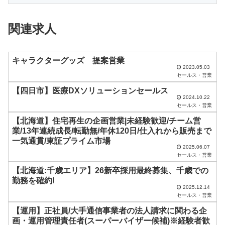
フ
ィ
関連求人
ー
ル
ド
キャラクターグッズ 提案営業
2023.05.03
は
セールス・営業
空
【四日市】医療DXソリューションセールス
2024.10.22
の
セールス・営業
ま
【北海道】住宅再生の企画営業|未経験歓迎/チーム営
ま
業/13年連続成長/転勤無/年休120日/仕入れから販売まで
一気通貫/東証プライム市場
に
2025.06.07
セールス・営業
し
【北海道:千歳エリア】26新卒採用最終募集、千歳での
て
勤務を確約!
く
2025.12.14
セールス・営業
だ
【運用】正社員/大手通信事業者の法人請求に関わる企
さ
画・運用管理責任者(スーパーバイザー候補)※経験者歓