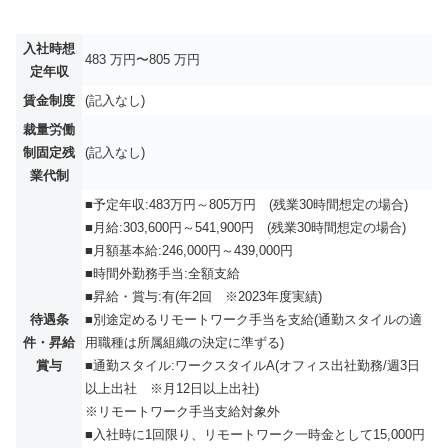
入社時想
483 万円〜805 万円
定年収
賃金制度
(記入なし)
裁量労働
制固定残
(記入なし)
業代制
■予定年収:483万円～805万円 (残業30時間想定の場合)
■月給:303,600円～541,900円 (残業30時間想定の場合)
■月額基本給:246,000円～439,000円
■時間外勤務手当:全額支給
■昇給・賞与:有(年2回 ※2023年度実績)
待遇条
■別途定めるリモートワーク手当を支給(通勤スタイルの適
件・昇給
用職種は所属組織の決定に準ずる)
賞与
■通勤スタイル:ワークスタイルA(オフィス出社勤務/週3日
以上出社 ※月12日以上出社)
※リモートワーク手当支給対象外
■入社時に1回限り、リモートワーク一時金として15,000円