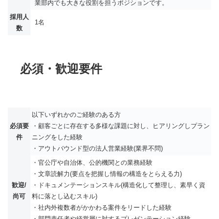
業部内でも大きな役割を担うポジションです。
採用人
1名
数
必須・歓迎要件
以下いずれかのご経験のある方
必須要
・顧客ごとに存在する多様な課題に対し、ヒアリングしプラン
件
ニングをした経験
・アウトバウンド型の法人営業経験(業界不問)
・官公庁や自治体、公的機関との業務経験
・文章読解力(要点を把握し情報の構造をとらえる力)
歓迎/
・ドキュメンテーションスキル(構造化して整理し、素早く資
尚可
料に落とし込むスキル)
・社内外複数者がかかわる案件をリードした経験
・部門責任者や経営層に対するプレゼンテーション経験