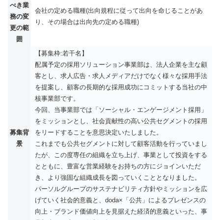
べき業
会社の定める職種(出向規程に従って出向を命じることがあ
務の変
り、その場合は出向先の定める職種)​
更の範
囲
【募集枠:若干名】
配属予定の採用ソリューション事業部は、法人企業を主な顧
客とし、求人広告・求人メディアだけでなく様々な採用手法
を提案し、顧客の長期的な採用成功にコミットする当社の中
核事業部です。
今回、当事業部では「ソーシャル・エンゲージメント採用」
をミッションとし、社会貢献性の高い公共セグメントの採用
募集背
をリードすることを意思決定いたしました。
景
これまでも公共セグメントに対して顧客活動を行っていまし
たが、この度専任の組織を立ち上げ、事業として投資をする
とともに、豊富な営業経験をお持ちの方にジョインいただ
き、より強固な組織成長を図っていくこととなりました。
パーソルグループのサステナビリティ方針やミッションを広
げていく社会的意義と、doda×「公共」によるプレゼンスの
向上・ブランド価値向上を見据えた経済的意義といった、事