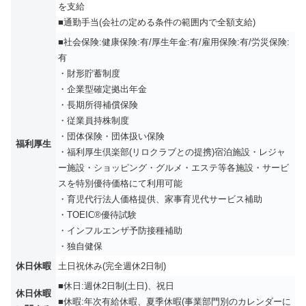
を支給
■通勤手当(会社の定める条件の範囲内で全額支給)
■社会保険:健康保険:有/厚⽣年⾦:有/雇⽤保険:有/労災保険:
有
・財形貯蓄制度
・企業型確定拠出年金
・長期所得補償保険
・従業員持株制度
・団体保険・団体扱い保険
福利厚生
・福利厚生倶楽部(リロクラブとの提携)宿泊施設・レジャ
ー施設・ショッピング・グルメ・エステ等各施設・サービ
スを特別優待価格にて利用可能
・育児代行法人価格提供、家事育児代サービス補助
・TOEIC®優待試験
・インフルエンザ予防接種補助
・独自健保
休日休暇
土日祝休み(完全週休2日制)
■休日:週休2⽇制(土日)、祝⽇
休日休暇
■休暇:年次有給休暇、夏季休暇(事業部⾨別のカレンダーに