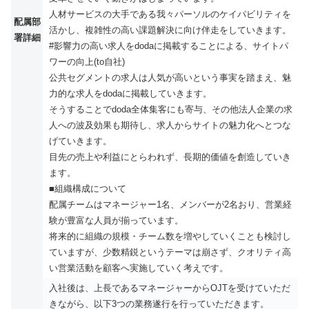
人材サービスの大手である我々パーソルのケイパビリティを
配属部
活かし、複雑性の高い課題解決に向け伴走をしていきます。
署詳細
#影響力の高い求人をdodaに掲載することによる、サイトパ
ワーの向上(to自社)
公共セグメントの求人は人気が高いという事実を踏まえ、魅
力的な求人をdodaに掲載していきます。
そうすることでdoda全体集客にも寄与、その他法人企業の求
人への波及効果も期待し、求人からサイトの魅力化へとつな
げていきます。
目先の売上や利益にとらわれず、長期的価値を創造していき
ます。
■組織構成について
配属チームはマネージャー1名、メンバーが2名おり、営業経
験が豊富な人員が揃っています。
将来的に組織の規模・チーム数を増やしていくことも検討し
ていますが、少数精鋭というテーマは崩さず、クオリティ高
い営業活動を顧客へ実施していく考えです。
入社後は、上長であるマネージャーからOJTを受けていただ
きながら、以下3つの業務遂行を行っていただきます。