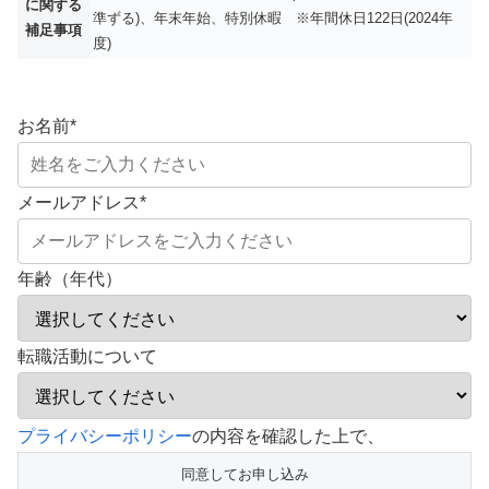
に関する
準ずる)、年末年始、特別休暇 ※年間休日122日(2024年
補足事項
度)
お名前
*
メールアドレス
*
年齢（年代）
転職活動について
こ
プライバシーポリシー
の内容を確認した上で、
の