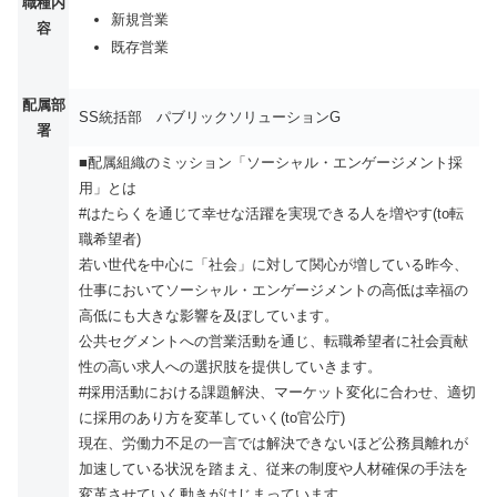
職種内
新規営業
容
既存営業
配属部
SS統括部 パブリックソリューションG
署
■配属組織のミッション「ソーシャル・エンゲージメント採
用」とは
#はたらくを通じて幸せな活躍を実現できる人を増やす(to転
職希望者)
若い世代を中心に「社会」に対して関心が増している昨今、
仕事においてソーシャル・エンゲージメントの高低は幸福の
高低にも大きな影響を及ぼしています。
公共セグメントへの営業活動を通じ、転職希望者に社会貢献
性の高い求人への選択肢を提供していきます。
#採用活動における課題解決、マーケット変化に合わせ、適切
に採用のあり方を変革していく(to官公庁)
現在、労働力不足の一言では解決できないほど公務員離れが
加速している状況を踏まえ、従来の制度や人材確保の手法を
変革させていく動きがはじまっています。