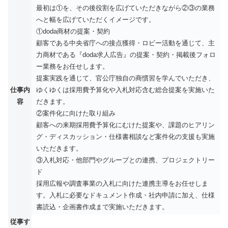
最初は①を、その後役割を広げていただきながら②③の業務
へと幅を広げていただくイメージです。
①doda商材の提案・契約
顧客である中央省庁への接点獲得・ロビー活動を通じて、主
力商材である『doda求人広告』の提案・契約・掲載後フォロ
ー業務をお任せします。
提案実践を通じて、官公庁独自の商慣習を学んでいただき、
仕事内
ゆくゆくは採用費予算化や入札対応含む総合提案を実施いた
容
だきます。
②案件化に向けた取り組み
顧客への来期採用費予算化にむけた提案や、課題のヒアリン
グ・ディスカッション・仕様書相談など案件化の支援も実施
いただきます。
③入札対応・他部門やグループとの連携、プロジェクトリー
ド
採用広報や調査事業の入札に向けた連携主導をお任せしま
す。入札に必要なドキュメント作成・社内申請に加え、仕様
書読込・企画書作成まで実施いただきます。
従事す