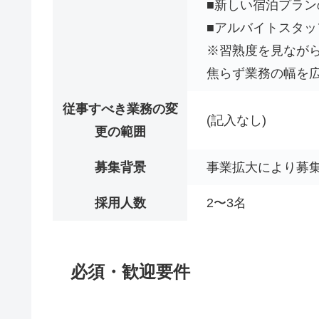
■新しい宿泊プラン
■アルバイトスタッ
※習熟度を見なが
焦らず業務の幅を広
従事すべき業務の変
(記入なし)
更の範囲
募集背景
事業拡大により募
採用人数
2〜3名
必須・歓迎要件