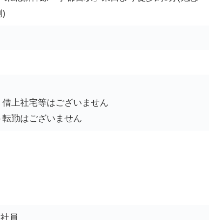
)
、借上社宅等はございません
う転勤はございません
正社員