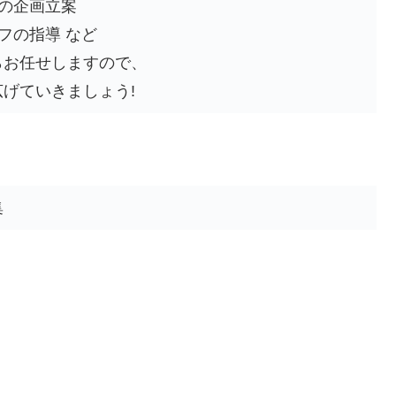
の企画立案
フの指導 など
らお任せしますので、
げていきましょう!
集