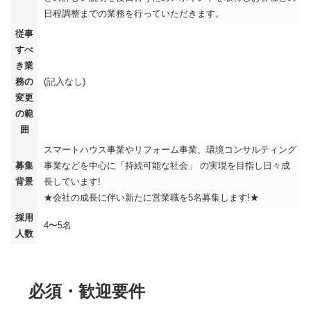
日程調整までの業務を行っていただきます。
従事
すべ
き業
務の
(記入なし)
変更
の範
囲
スマートハウス事業やリフォーム事業、環境コンサルティング
募集
事業などを中心に「持続可能な社会」 の実現を目指し日々成
背景
長しています!
★会社の成長に伴い新たに営業職を5名募集します!★
採用
4〜5名
人数
必須・歓迎要件