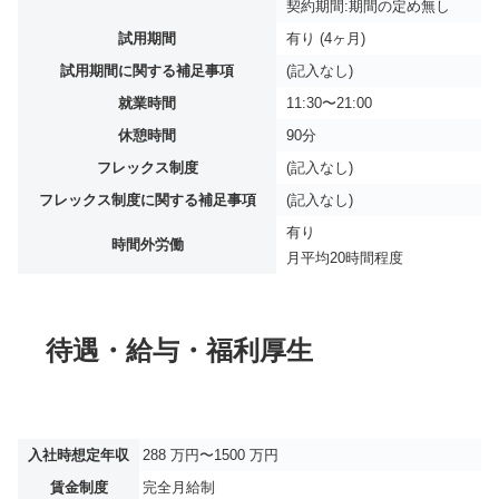
契約期間:期間の定め無し
試用期間
有り (4ヶ月)
試用期間に関する補足事項
(記入なし)
就業時間
11:30〜21:00
休憩時間
90分
フレックス制度
(記入なし)
フレックス制度に関する補足事項
(記入なし)
有り
時間外労働
月平均
20時間程度
待遇・給与・福利厚生
入社時想定年収
288 万円〜1500 万円
賃金制度
完全月給制