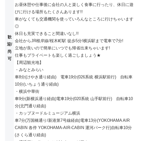
お昼休憩や仕事後に会社の人と楽しく食事に行ったり、休日に遊
びに行ける場所もたくさんあります!!
車がなくても交通機関を使っていろんなところに行けちゃいます
◎
休日も充実できること間違いなし!!
歓
会社からJR根岸線/桜木町駅 徒歩5分!横浜駅まで電車で7分!
迎/
立地が良いので簡単にいつでも帰省出来ちゃいます!
尚
仕事もプライベートも楽しく過ごしましょう★
可
【周辺観光地】
・みなとみらい
車8分(けやき通り経由) 電車19分(026系統 横浜駅前行) 自転車
10分(いちょう通り経由)
・横浜中華街
車9分(新横浜通り経由)電車19分(020系統 山手駅前行) 自転車10
分(北門通り経由)
・カップヌードルミュージアム横浜
車7分(万国橋通り/新港第7号線経由)電車13分(YOKOHAMA AIR
CABIN 各停 YOKOHAMA-AIR-CABIN 運河パーク行)自転車10分
(さくら通り経由)