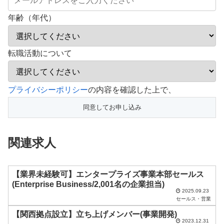
年齢（年代）
転職活動について
こ
プライバシーポリシー
の内容を確認した上で、
の
フ
ィ
関連求人
ー
ル
ド
【業界未経験可】エンタープライズ事業本部セールス
(Enterprise Business/2,001名の企業担当)
は
2025.09.23
セールス・営業
空
【関西拠点設立】立ち上げメンバー(事業開発)
の
2023.12.31