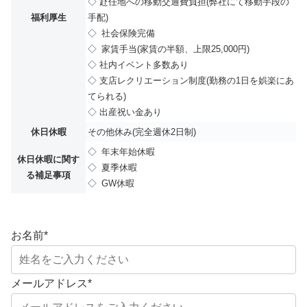
◇ 赴任地への移動交通費負担(弊社にて移動手段の
福利厚生
手配)
◇ 社会保険完備
◇ 家賃手当(家賃の半額、上限25,000円)
◇ 社内イベント多数あり
◇ 支店レクリエーション制度(勤務の1日を娯楽にあ
てられる)
◇ 出産祝い金あり
休日休暇
その他休み(完全週休2日制)
◇ 年末年始休暇
休日休暇に関す
◇ 夏季休暇
る補足事項
◇ GW休暇
お名前
*
メールアドレス
*