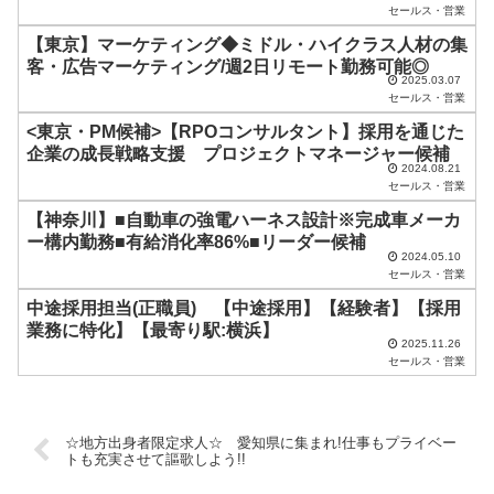
ま
セールス・営業
ま
【東京】マーケティング◆ミドル・ハイクラス人材の集
客・広告マーケティング/週2日リモート勤務可能◎
に
2025.03.07
セールス・営業
し
<東京・PM候補>【RPOコンサルタント】採用を通じた
て
企業の成長戦略支援 プロジェクトマネージャー候補
く
2024.08.21
セールス・営業
だ
【神奈川】■自動車の強電ハーネス設計※完成車メーカ
さ
ー構内勤務■有給消化率86%■リーダー候補
い
2024.05.10
セールス・営業
。
中途採用担当(正職員) 【中途採用】【経験者】【採用
業務に特化】【最寄り駅:横浜】
2025.11.26
セールス・営業
☆地方出身者限定求人☆ 愛知県に集まれ!仕事もプライベー
トも充実させて謳歌しよう!!