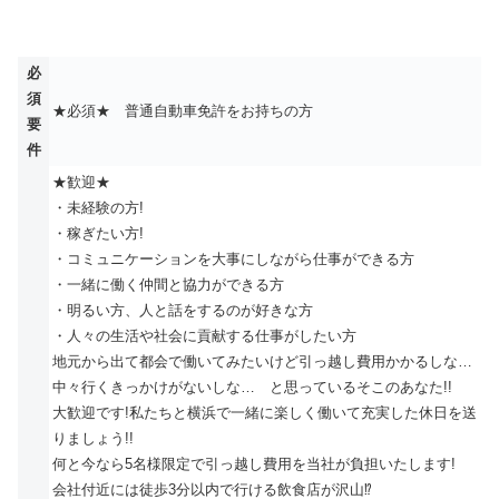
必
須
★必須★ 普通自動車免許をお持ちの方
要
件
★歓迎★
・未経験の方!
・稼ぎたい方!
・コミュニケーションを大事にしながら仕事ができる方
・一緒に働く仲間と協力ができる方
・明るい方、人と話をするのが好きな方
・人々の生活や社会に貢献する仕事がしたい方
地元から出て都会で働いてみたいけど引っ越し費用かかるしな…
中々行くきっかけがないしな… と思っているそこのあなた!!
大歓迎です!私たちと横浜で一緒に楽しく働いて充実した休日を送
りましょう!!
何と今なら5名様限定で引っ越し費用を当社が負担いたします!
会社付近には徒歩3分以内で行ける飲食店が沢山⁉