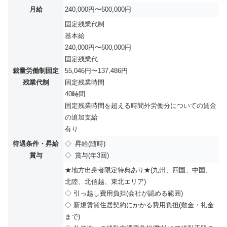
月給
240,000円〜600,000円
固定残業代制
基本給
240,000円〜600,000円
固定残業代
裁量労働制固定
55,046円〜137,486円
残業代制
固定残業時間
40時間
固定残業時間を超える時間外労働分についての賃金
の追加支給
有り
待遇条件・昇給
◇ 昇給(随時)
賞与
◇ 賞与(年3回)
★地方出身者限定特典あり★(九州、四国、中国、
北陸、北信越、東北エリア)
◇ 引っ越し費用負担(会社が認める範囲)
◇ 新規賃貸住居契約にかかる費用負担(敷金・礼金
まで)