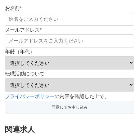
お名前
*
メールアドレス
*
年齢（年代）
転職活動について
こ
プライバシーポリシー
の内容を確認した上で、
の
フ
ィ
関連求人
ー