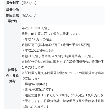
賃金制度
(記入なし)
裁量労働
制固定残
(記入なし)
業代制
年収700〜1001万円
経験、能力等に応じて個別に決定します。
・年収700万円の場合
月額50万円(基本給40.5万円+時間外手当9.5万円)
・年収1001万円の場合
月額71.5万円(基本給57.9万円+時間外手当13.6万円)
※時間外労働の有無に関わらず月30時間相当分の時間外手
当を支給します
待遇条
※30時間を超える時間外労働分についての割増賃金は追加
件・昇給
で支給します
賞与
・昇給:年1回(6月)
・賞与:年2回(1月/7月)
・通勤交通費(1日あたり5,000円かつ1ヵ月定期代10万円を
上限とします。往復分合計。特急券及び航空券は会社負担
は致しかねます。)