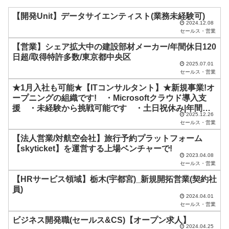
ル
ド
【開発Unit】データサイエンティスト(業務未経験可)
2024.12.08
は
セールス・営業
空
【営業】シェア拡大中の建設部材メーカー/年間休日120
日超/取得特許多数/東京都中央区
の
2025.07.01
ま
セールス・営業
ま
★1月入社も可能★【ITコンサルタント】★新規事業!オ
ープニングの組織です! ・Microsoftクラウド導入支
に
援 ・未経験から挑戦可能です ・土日祝休み|年間休
し
2025.12.26
日120日以上 ・渋谷駅直結のオフィス ・残業月平均
セールス・営業
20~30時間程度 ・必須:社会人経験1年以上
て
【法人営業/対航空会社】旅行予約プラットフォーム
く
【skyticket】を運営する上場ベンチャーで!
2023.04.08
だ
セールス・営業
さ
【HRサービス領域】栃木(宇都宮)_新規開拓営業(契約社
い
員)
2024.04.01
。
セールス・営業
ビジネス開発職(セールス&CS)【オープン求人】
2024.04.25