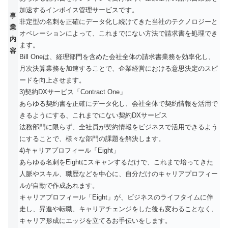
加速するインボイス管理サービスです。
事
非定型の名刺を正確にデータ化し続けてきた当社のテクノロジーと
業
オペレーションによって、これまでにない方法で請求書を処理でき
内
ます。
容
Bill Oneは、経理部門を含めた会社全体の請求書業務を効率化し、
月次決算業務を加速することで、企業経営における意思決定のスピ
ードを向上させます。
3)契約DXサービス「Contract One」
あらゆる契約書を正確にデータ化し、会社全体で契約情報を活用で
きるようにする、これまでにない契約DXサービス
法務部門に限らず、全社員が契約情報をビジネスで活用できるよう
にすることで、様々な部門の課題を解決します。
4)キャリアプロフィール「Eight」
あらゆる名刺をEightにスキャンするだけで、これまで培ってきた
人脈やスキル、職歴などを中心に、自分だけのキャリアプロフィー
ルが自動で作成あれます。
キャリアプロフィール「Eight」が、ビジネスのライフタイムに伴
走し、昇進や転職、キャリアチェンジをした後も変わることなく、
キャリア形成にエッジを立てるお手伝いをします。