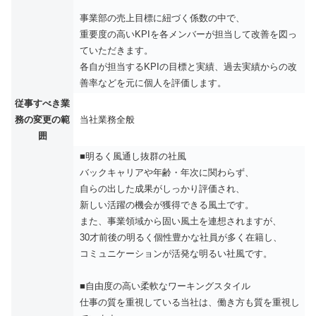
事業部の売上目標に紐づく係数の中で、
重要度の高いKPIを各メンバーが担当して改善を図っ
ていただきます。
各自が担当するKPIの目標と実績、過去実績からの改
善率などを元に個人を評価します。
従事すべき業
務の変更の範
当社業務全般
囲
■明るく風通し抜群の社風
バックキャリアや年齢・年次に関わらず、
自らの出した成果がしっかり評価され、
新しい活躍の機会が獲得できる風土です。
また、事業領域から固い風土を連想されますが、
30才前後の明るく個性豊かな社員が多く在籍し、
コミュニケーションが活発な明るい社風です。
■自由度の高い柔軟なワーキングスタイル
仕事の質を重視している当社は、働き方も質を重視し