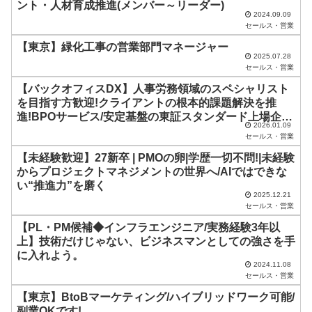
ント・人材育成推進(メンバー～リーダー)
は
2024.09.09
セールス・営業
空
【東京】緑化工事の営業部門マネージャー
の
2025.07.28
ま
セールス・営業
ま
【バックオフィスDX】人事労務領域のスペシャリスト
を目指す方歓迎!クライアントの根本的課題解決を推
に
進!BPOサービス/安定基盤の東証スタンダード上場企業
し
2026.01.09
グループ会社
セールス・営業
て
【未経験歓迎】27新卒 | PMOの卵|学歴一切不問!|未経験
く
からプロジェクトマネジメントの世界へ/AIではできな
だ
い“推進力”を磨く
2025.12.21
さ
セールス・営業
い
【PL・PM候補◆インフラエンジニア/実務経験3年以
上】技術だけじゃない、ビジネスマンとしての強さを手
。
に入れよう。
2024.11.08
セールス・営業
【東京】BtoBマーケティング/ハイブリッドワーク可能/
副業OKです!