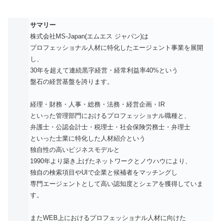
サマリー
株式会社MS-Japan(エムエス ジャパン)は
プロフェッショナル人材に特化したエージェント事業を展開
し、
30年を超えて連続黒字経営・経常利益率40%という
盤石の経営基盤を誇ります。
経理・財務・人事・総務・法務・経営企画・IR
といった管理部門におけるプロフェッショナル職種と、
弁護士・公認会計士・税理士・社会保険労務士・弁理士
といった士業に特化した人材紹介という
独自性の高いビジネスモデルと
1990年より築き上げたネットワークとノウハウにより、
独自の検索項目やUIで企業と候補者をマッチングし
専門エージェントとして高い認知度とシェアを獲得していま
す。
またWEB上におけるプロフェッショナル人材に向けた