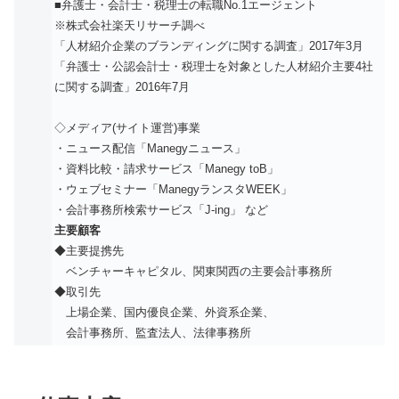
■弁護士・会計士・税理士の転職No.1エージェント
※株式会社楽天リサーチ調べ
「人材紹介企業のブランディングに関する調査」2017年3月
「弁護士・公認会計士・税理士を対象とした人材紹介主要4社
に関する調査」2016年7月
◇メディア(サイト運営)事業
・ニュース配信「Manegyニュース」
・資料比較・請求サービス「Manegy toB」
・ウェブセミナー「ManegyランスタWEEK」
・会計事務所検索サービス「J-ing」 など
主要顧客
◆主要提携先
ベンチャーキャピタル、関東関西の主要会計事務所
◆取引先
上場企業、国内優良企業、外資系企業、
会計事務所、監査法人、法律事務所