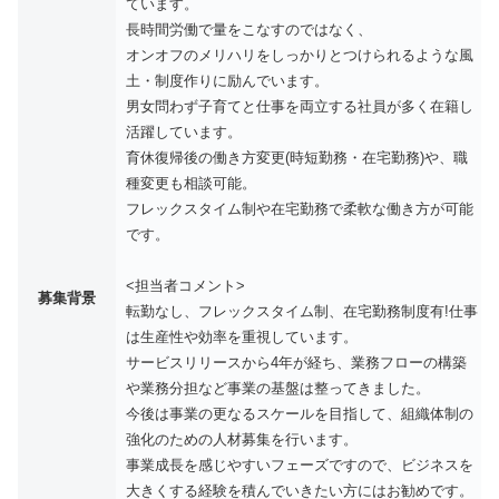
ています。
長時間労働で量をこなすのではなく、
オンオフのメリハリをしっかりとつけられるような風
土・制度作りに励んでいます。
男女問わず子育てと仕事を両立する社員が多く在籍し
活躍しています。
育休復帰後の働き方変更(時短勤務・在宅勤務)や、職
種変更も相談可能。
フレックスタイム制や在宅勤務で柔軟な働き方が可能
です。
<担当者コメント>
募集背景
転勤なし、フレックスタイム制、在宅勤務制度有!仕事
は生産性や効率を重視しています。
サービスリリースから4年が経ち、業務フローの構築
や業務分担など事業の基盤は整ってきました。
今後は事業の更なるスケールを目指して、組織体制の
強化のための人材募集を行います。
事業成長を感じやすいフェーズですので、ビジネスを
大きくする経験を積んでいきたい方にはお勧めです。