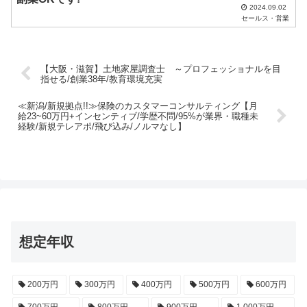
2024.09.02
セールス・営業
【大阪・滋賀】土地家屋調査士 ～プロフェッショナルを目
指せる/創業38年/教育環境充実
≪新潟/新規拠点!!≫保険のカスタマーコンサルティング【月
給23~60万円+インセンティブ/学歴不問/95%が業界・職種未
経験/新規テレアポ/飛び込み/ノルマなし】
想定年収
200万円
300万円
400万円
500万円
600万円