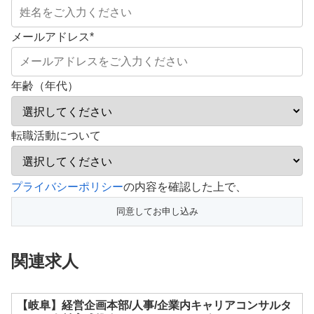
メールアドレス
*
年齢（年代）
転職活動について
こ
プライバシーポリシー
の内容を確認した上で、
の
フ
ィ
関連求人
ー
ル
ド
【岐阜】経営企画本部/人事/企業内キャリアコンサルタ