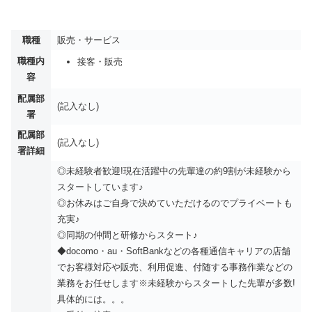
職種
販売・サービス
職種内
接客・販売
容
配属部
(記入なし)
署
配属部
(記入なし)
署詳細
◎未経験者歓迎!現在活躍中の先輩達の約9割が未経験から
スタートしています♪
◎お休みはご自身で決めていただけるのでプライベートも
充実♪
◎同期の仲間と研修からスタート♪
◆docomo・au・SoftBankなどの各種通信キャリアの店舗
でお客様対応や販売、利用促進、付随する事務作業などの
業務をお任せします※未経験からスタートした先輩が多数!
具体的には。。。