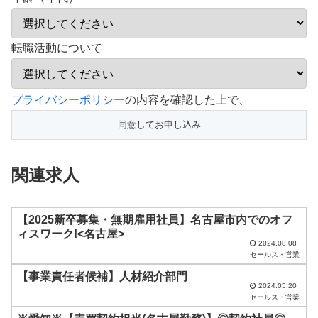
転職活動について
こ
プライバシーポリシー
の内容を確認した上で、
の
フ
ィ
関連求人
ー
ル
ド
【2025新卒募集・無期雇用社員】名古屋市内でのオフ
ィスワーク!<名古屋>
は
2024.08.08
セールス・営業
空
【事業責任者候補】人材紹介部門
の
2024.05.20
ま
セールス・営業
ま