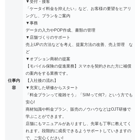
▼受付・接客
「ケータイ料金を抑えたい」など、お客様の要望をヒアリ
ングし、プランをご案内
▼事務
データの入力やPOP作成、書類の管理
▼店舗づくりのサポート
売上UPの方法などを考え、提案方法の改善、売上管理 な
ど
▼オプション商材の提案
【モバイル保険の促進業務】スマホを契約された方に補償
の案内をする業務です。
仕事内
【入社後の流れ】
容
▼充実した研修からスタート
「料金プランって複雑そう」「SIMって何?」という方でも
安心!
商材知識や料金プラン、販売のノウハウなどはOJT研修で
学ぶことができます。
店舗にもマニュアルがありますし、先輩も丁寧に教えてく
れます。段階的に成長できるようサポートしていきますの
で、ご安心ください!