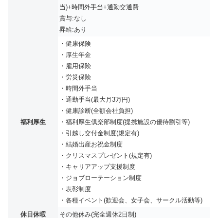
当)+時間外手当+通勤交通費
賞与:なし
昇給:あり
・健康保険
・厚⽣年⾦
・雇⽤保険
・労災保険
・時間外⼿当
・通勤⼿当(最⼤⽉3万円)
・健康診断(全額会社負担)
福利厚生
・福利厚⽣倶楽部制度(提携施設の優待割引等)
・引越し交付⾦制度(規定有)
・結婚出産お祝⾦制度
・クリスマスプレゼント(規定有)
・キャリアアップ⽀援制度
・ジョブローテーション制度
・表彰制度
・各種イベント(歓迎会、⼥⼦会、サークル活動等)
休日休暇
その他休み(完全週休2日制)