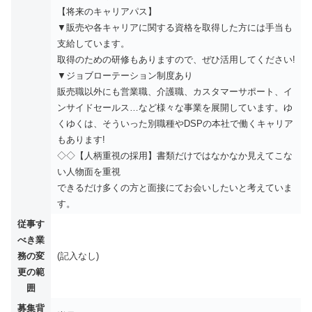
【将来のキャリアパス】
▼販売や各キャリアに関する資格を取得した方には手当も
支給しています。
取得のための研修もありますので、ぜひ活用してください!
▼ジョブローテーション制度あり
販売職以外にも営業職、介護職、カスタマーサポート、イ
ンサイドセールス…など様々な事業を展開しています。ゆ
くゆくは、そういった別職種やDSPの本社で働くキャリア
もあります!
◇◇【⼈柄重視の採⽤】書類だけではなかなか⾒えてこな
い⼈物⾯を重視
できるだけ多くの⽅と⾯接にてお会いしたいと考えていま
す。
従事す
べき業
務の変
(記入なし)
更の範
囲
募集背