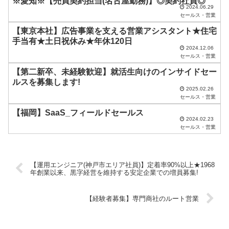
※愛知※【売買契約担当(名古屋勤務)】◎契約社員◎
2024.06.29
に
セールス・営業
し
【東京本社】広告事業を支える営業アシスタント★住宅
手当有★土日祝休み★年休120日
て
2024.12.06
く
セールス・営業
だ
【第二新卒、未経験歓迎】就活生向けのインサイドセー
ルスを募集します!
さ
2025.02.26
セールス・営業
い
【福岡】SaaS_フィールドセールス
。
2024.02.23
セールス・営業
【運用エンジニア(神戸市エリア社員)】定着率90%以上★1968
年創業以来、黒字経営を維持する安定企業での増員募集!
【経験者募集】専門商社のルート営業