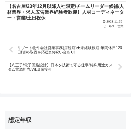
【名古屋/23年12月以降入社限定/チームリーダー候補/人
。
材業界・求人広告業界経験者歓迎】人材コーディネータ
ー・営業/土日祝休
2023.11.25
セールス・営業
リゾート物件会社営業事務(房総店)★未経験歓迎!年間休日120
日!資格取得を応援&お祝い金あり!
【八王子/電子回路設計】日本を技術で守る仕事/特殊用途カス
タム電源担当/WEB面接可
想定年収