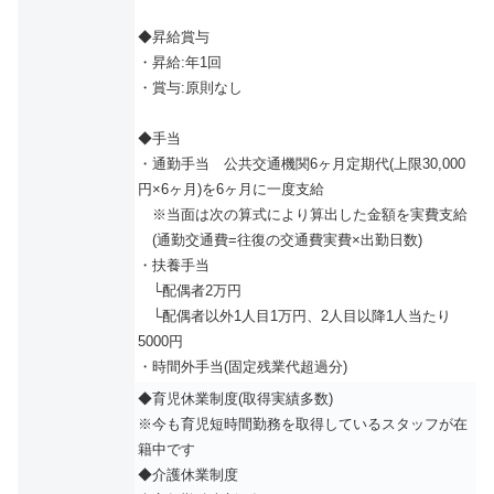
◆昇給賞与
・昇給:年1回
・賞与:原則なし
◆手当
・通勤⼿当 公共交通機関6ヶ⽉定期代(上限30,000
円×6ヶ⽉)を6ヶ⽉に⼀度⽀給
※当面は次の算式により算出した金額を実費支給
(通勤交通費=往復の交通費実費×出勤日数)
・扶養手当
└配偶者2万円
└配偶者以外1人目1万円、2人目以降1人当たり
5000円
・時間外手当(固定残業代超過分)
◆育児休業制度(取得実績多数)
※今も育児短時間勤務を取得しているスタッフが在
籍中です
◆介護休業制度