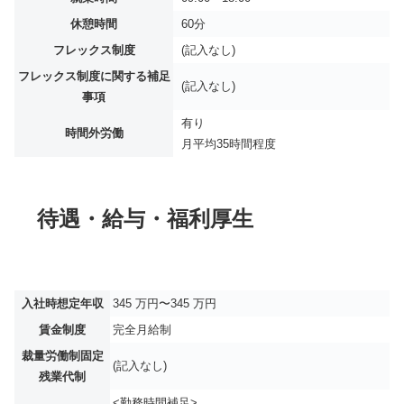
休憩時間
60分
フレックス制度
(記入なし)
フレックス制度に関する補足
(記入なし)
事項
有り
時間外労働
月平均
35時間程度
待遇・給与・福利厚生
入社時想定年収
345 万円〜345 万円
賃金制度
完全月給制
裁量労働制固定
(記入なし)
残業代制
<勤務時間補足>