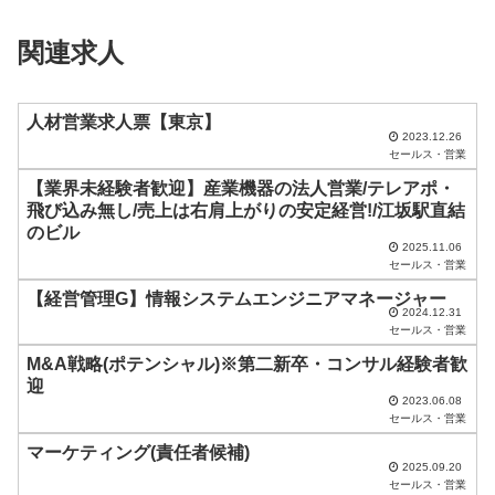
ィ
関連求人
ー
ル
ド
人材営業求人票【東京】
2023.12.26
は
セールス・営業
空
【業界未経験者歓迎】産業機器の法人営業/テレアポ・
飛び込み無し/売上は右肩上がりの安定経営!/江坂駅直結
の
のビル
ま
2025.11.06
セールス・営業
ま
【経営管理G】情報システムエンジニアマネージャー
に
2024.12.31
セールス・営業
し
M&A戦略(ポテンシャル)※第二新卒・コンサル経験者歓
て
迎
く
2023.06.08
セールス・営業
だ
マーケティング(責任者候補)
さ
2025.09.20
セールス・営業
い