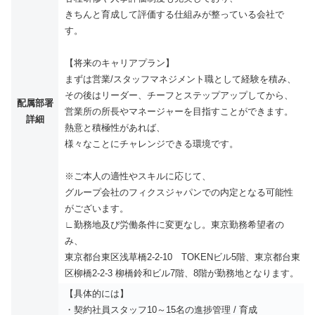
きちんと育成して評価する仕組みが整っている会社で
す。
【将来のキャリアプラン】
まずは営業/スタッフマネジメント職として経験を積み、
その後はリーダー、チーフとステップアップしてから、
配属部署
営業所の所長やマネージャーを目指すことができます。
詳細
熱意と積極性があれば、
様々なことにチャレンジできる環境です。
※ご本人の適性やスキルに応じて、
グループ会社のフィクスジャパンでの内定となる可能性
がございます。
∟勤務地及び労働条件に変更なし。東京勤務希望者の
み、
東京都台東区浅草橋2-2-10 TOKENビル5階、東京都台東
区柳橋2-2-3 柳橋鈴和ビル7階、8階が勤務地となります。
【具体的には】
・契約社員スタッフ10～15名の進捗管理 / 育成