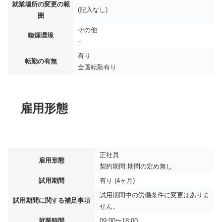
就業場所の変更の範
(記入なし)
囲
その他
喫煙環境
–
有り
転勤の有無
全国転勤有り
雇用形態
正社員
雇用形態
契約期間:期間の定め無し
試用期間
有り (4ヶ月)
試用期間中の労働条件に変更はありま
試用期間に関する補足事項
せん。
就業時間
09:00〜18:00