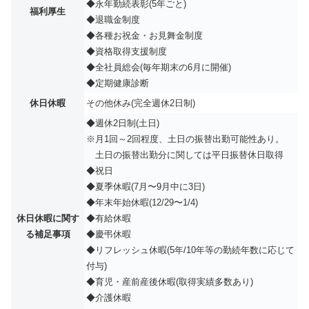
◆永年勤続表彰(5年ごと)
福利厚生
◆退職⾦制度
◆各種お祝金・お見舞金制度
◆資格取得⽀援制度
◆全社員総会(毎年期末の6⽉に開催)
◆定期健康診断
休日休暇
その他休み(完全週休2日制)
◆週休2日制(土日)
※月1回～2回程度、土日の振替出勤可能性あり。
土日の振替出勤分に関しては平日振替休日取得
◆祝⽇
◆夏季休暇(7⽉〜9⽉中に3⽇)
◆年末年始休暇(12/29〜1/4)
休日休暇に関す
◆有給休暇
る補足事項
◆慶弔休暇
◆リフレッシュ休暇(5年/10年等の勤続年数に応じて
付与)
◆育児・産前産後休暇(取得実績多数あり)
◆介護休暇