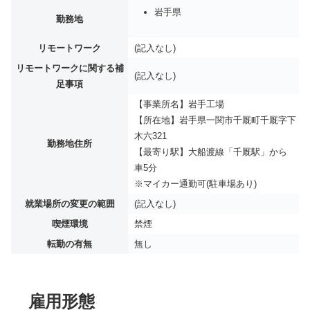
岩手県
勤務地
リモートワーク
(記入なし)
リモートワークに関する補
(記入なし)
足事項
【事業所名】岩手工場
【所在地】岩手県一関市千厩町千厩字下
木六321
勤務地住所
【最寄り駅】大船渡線「千厩駅」から
車5分
※マイカー通勤可(駐車場あり)
就業場所の変更の範囲
(記入なし)
喫煙環境
禁煙
転勤の有無
無し
雇用形態