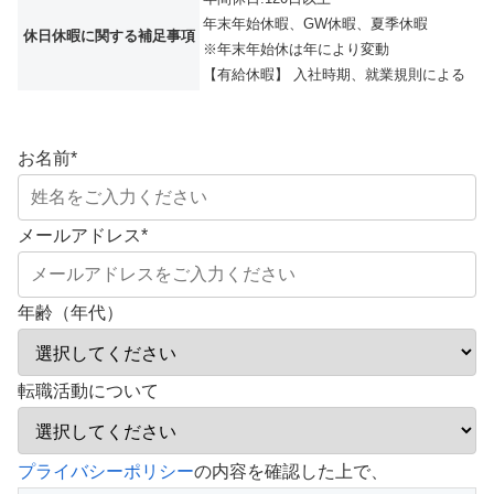
年末年始休暇、GW休暇、夏季休暇
休日休暇に関する補足事項
※年末年始休は年により変動
【有給休暇】 入社時期、就業規則による
お名前
*
メールアドレス
*
年齢（年代）
転職活動について
こ
プライバシーポリシー
の内容を確認した上で、