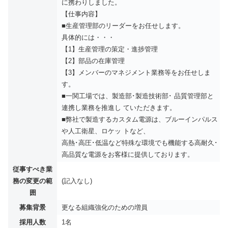
に携わりしました。
【仕事内容】
■生産管理部のリーダーをお任せします。
具体的には・・・
【1】生産管理の策定・進捗管理
【2】部品の在庫管理
【3】メンバーのマネジメント業務等をお任せしま
す。
■一関工場では、製造部･製造技術部･ 品質管理部と
連携し業務を推進し ていただきます。
■弊社で製造するカスタム電源は、ブルーインパルス
や人工衛星、ロケッ トなど、
高熱･高圧･低温など特殊な環境でも機能する高耐久･
高品質な電源をお客様に提供しております。
従事すべき業
務の変更の範
(記入なし)
囲
募集背景
更なる組織強化のための増員
採用人数
1名