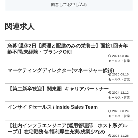
の
フ
ィ
関連求人
ー
ル
ド
急募!週休2日【調理と配膳のみの栄養士】面接1回★年
齢不問/未経験・ブランクOK!
は
2024.08.04
セールス・営業
空
マーケティングディレクター(マネージャー候補)
の
2025.08.10
ま
セールス・営業
ま
【第二新卒歓迎】関東圏_キャリアパートナー
2024.12.12
に
セールス・営業
し
インサイドセールス / Inside Sales Team
2023.08.24
て
セールス・営業
く
【社内インフラエンジニア(運用管理部 ホスト系グル
だ
ープ)】在宅勤務有/福利厚生充実/残業少なめ
2025.11.26