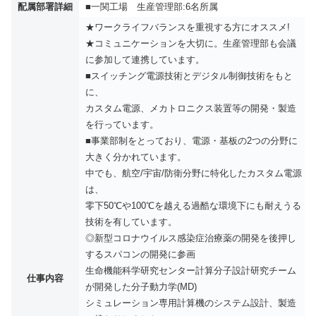
配属部署詳細
■一関工場 生産管理部:6名所属
★ワークライフバランスを重視する方にオススメ!
★コミュニケーションを大切に。生産管理部も会議
に参加して連携しています。
■スイッチング電源技術とデジタル制御技術をもと
に、
カスタム電源、メカトロニクス装置等の開発・製造
を行っています。
■事業部制をとっており、電源・基板の2つの分野に
大きく分かれています。
中でも、航空/宇宙/防衛分野に特化したカスタム電源
は、
零下50℃や100℃を越える過酷な環境下にも耐えうる
技術を有しています。
◎新型コロナウイルス感染症治療薬の開発を後押し
するスパコンの開発に参画
生命機能科学研究センター計算分子設計研究チーム
仕事内容
が開発した分子動力学(MD)
シミュレーション専用計算機のシステム設計、製造