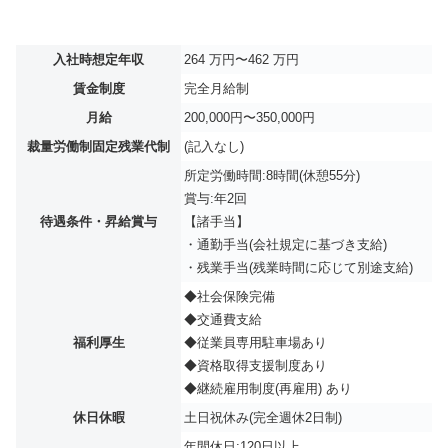
入社時想定年収
264 万円〜462 万円
賃金制度
完全月給制
月給
200,000円〜350,000円
裁量労働制固定残業代制
(記入なし)
所定労働時間:8時間(休憩55分)
賞与:年2回
待遇条件・昇給賞与
【諸手当】
・通勤手当(会社規定に基づき支給)
・残業手当(残業時間に応じて別途支給)
◆社会保険完備
◆交通費支給
福利厚生
◆従業員専用駐車場あり
◆資格取得支援制度あり
◆継続雇用制度(再雇用) あり
休日休暇
土日祝休み(完全週休2日制)
年間休日:120日以上