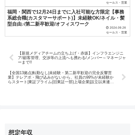
さ
セールス・営業
い
福岡・関西で12月24日までに入社可能な方限定【事務
系総合職(カスタマーサポート)】未経験OK/ネイル・髪
。
型自由♪/第二新卒歓迎/オフィスワーク
2024.09.26
セールス・営業
【新規メディアチームの立ち上げ・赤坂】インフラエンジニ
ア/顧客管理、交渉等の上流へも携わる/メンバー～マネージャ
ーまで!!
【全国13拠点|転勤なし|未経験・第二新卒歓迎の完全反響営
業】テレアポ・飛び込みがないから、社員の99%が未経験か
らスタート|東証プライム(旧東証一部)上場企業|設立以来連続
で拡大成長を続けているリユースベンチャー!最短2週間で内
定!
想定年収