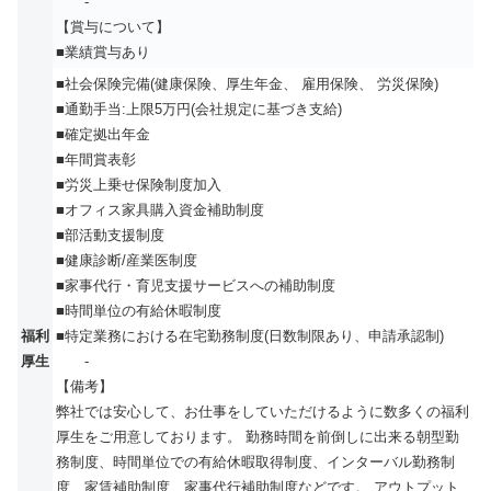
-
【賞与について】
■業績賞与あり
■社会保険完備(健康保険、厚生年金、 雇用保険、 労災保険)
■通勤手当:上限5万円(会社規定に基づき支給)
■確定拠出年金
■年間賞表彰
■労災上乗せ保険制度加入
■オフィス家具購入資金補助制度
■部活動支援制度
■健康診断/産業医制度
■家事代行・育児支援サービスへの補助制度
■時間単位の有給休暇制度
福利
■特定業務における在宅勤務制度(日数制限あり、申請承認制)
厚生
-
【備考】
弊社では安心して、お仕事をしていただけるように数多くの福利
厚生をご用意しております。 勤務時間を前倒しに出来る朝型勤
務制度、時間単位での有給休暇取得制度、インターバル勤務制
度、家賃補助制度、家事代行補助制度などです。 アウトプット