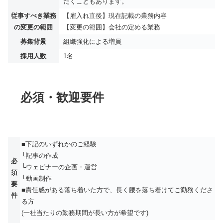
だくこともあります。
従事すべき業務
【雇入れ直後】現在記載の業務内容
の変更の範囲
【変更の範囲】会社の定める業務
募集背景
組織強化による増員
採用人数
1名
必須・歓迎要件
■下記のいずれかのご経験
└記事の作成
必
└ウェビナーの企画・運営
須
└動画制作
要
■責任感がある落ち着いた⽅で、⻑く腰を落ち着けてご勤務くださ
件
る⽅
(⼀社当たりの勤務期間が⻑い⽅が希望です)