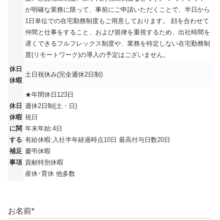
が明確な業務に限って、事前にご申請いただくことで、半日から
1日単位での在宅勤務制度もご用意しております。 顔を合わせて
仲間と仕事をすること、および規律を重視するため、出社時間を
遅くできるフルフレックス制度や、業務を特定しない在宅勤務制
度(リモートワーク)の導入の予定はございません。
休日
土日祝休み(完全週休2日制)
休暇
★年間休日123日
休日
週休2日制(土・日)
休暇
祝日
に関
年末年始:4日
する
有給休暇:入社半年経過時点10日 最高付与日数20日
補足
慶弔休暇
事項
貢献特別休暇
産休･育休 他多数
お名前
*