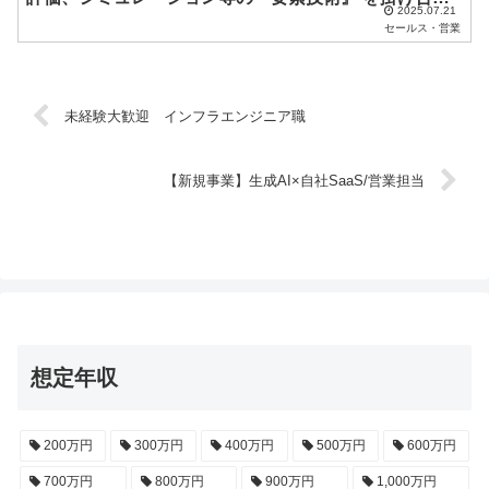
2025.07.21
せ独自の高付加価値な製品を世に送り出す東証プライム
セールス・営業
上場メーカーの国内外顧客へのフロント
未経験大歓迎 インフラエンジニア職
【新規事業】生成AI×自社SaaS/営業担当
想定年収
200万円
300万円
400万円
500万円
600万円
700万円
800万円
900万円
1,000万円