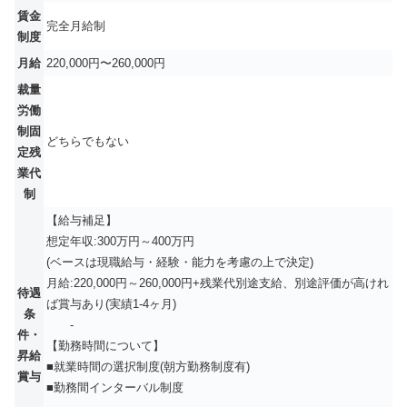
賃金
完全月給制
制度
月給
220,000円〜260,000円
裁量
労働
制固
どちらでもない
定残
業代
制
【給与補足】
想定年収:300万円～400万円
(ベースは現職給与・経験・能力を考慮の上で決定)
月給:220,000円～260,000円+残業代別途⽀給、別途評価が⾼けれ
待遇
ば賞与あり(実績1-4ヶ⽉)
条
-
件・
【勤務時間について】
昇給
■就業時間の選択制度(朝方勤務制度有)
賞与
■勤務間インターバル制度