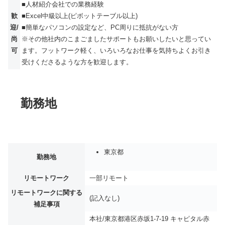
■⼈材紹介会社での業務経験
歓
■Excel中級以上(ピボットテーブル以上)
迎/
■簡単なパソコンの設定など、PC周りに抵抗がない⽅
尚
※その他社内のこまごましたサポートもお願いしたいと思ってい
可
ます。フットワーク軽く、いろいろなお仕事を気持ちよくお引き
受けくださるような⽅を歓迎します。
勤務地
東京都
勤務地
リモートワーク
一部リモート
リモートワークに関する
(記入なし)
補足事項
本社/東京都港区赤坂1-7-19 キャピタル赤