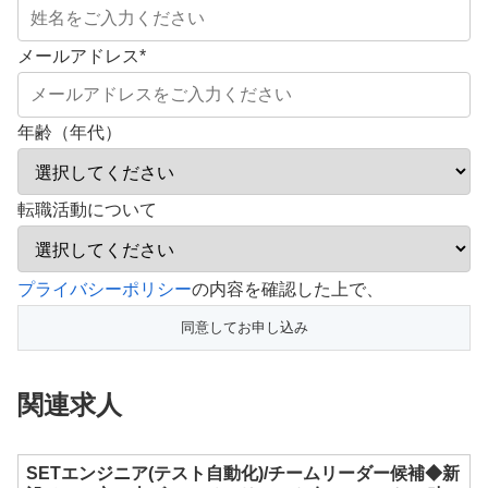
メールアドレス
*
年齢（年代）
転職活動について
こ
プライバシーポリシー
の内容を確認した上で、
の
フ
ィ
関連求人
ー
ル
ド
SETエンジニア(テスト自動化)/チームリーダー候補◆新