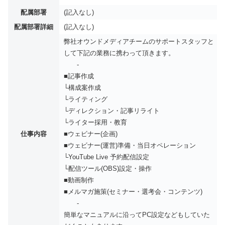
配属部署
(記入なし)
配属部署詳細
(記入なし)
弊社オウンドメディアチームのサポートスタッフと
して下記の業務に携わって頂きます。
-
■記事作成
└構成案作成
└ライティング
└ディレクション・記事リライト
└ライター採⽤・教育
仕事内容
■ウェビナー(企画)
■ウェビナー(運営)準備・当⽇オペレーション
└YouTube Live 予約配信設定
└配信ツール(OBS)設定・操作
■動画制作
■メルマガ施策(セミナー・選考会・コンテンツ)
-
簡単なマニュアルに沿ってPC設定などもしていた