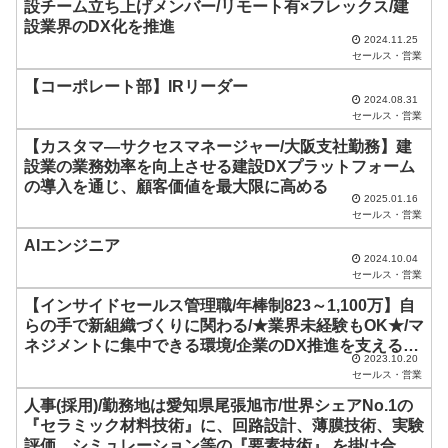
設チーム立ち上げメンバー/リモート有×フレックス/建
は
設業界のDX化を推進
空
2024.11.25
セールス・営業
の
【コーポレート部】IRリーダー
ま
2024.08.31
セールス・営業
ま
【カスタマ―サクセスマネージャー/大阪支社勤務】建
に
設業の業務効率を向上させる建設DXプラットフォーム
し
の導入を通じ、顧客価値を最大限に高める
2025.01.16
て
セールス・営業
く
AIエンジニア
2024.10.04
だ
セールス・営業
さ
【インサイドセールス管理職/年棒制823～1,100万】自
い
らの手で新組織づくりに関わる/★業界未経験もOK★/マ
ネジメントに集中できる環境/企業のDX推進を支える事
。
2023.10.20
業を展開
セールス・営業
人事(採用)/勤務地は愛知県尾張旭市/世界シェアNo.1の
『セラミック材料技術』に、回路設計、薄膜技術、実験
評価、シミュレーション等の『要素技術』 を掛け合わ