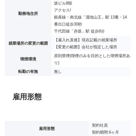
坂ビル8階
アクセス/
勤務地住所
銀座線・南北線「溜池山王」駅 13番・14
番出口徒歩30秒
千代田線「赤坂」駅 徒歩8分
【雇入れ直後】現在記載の就業場所
就業場所の変更の範囲
【変更の範囲】会社が指定した場所
原則禁煙(喫煙のみを目的とした喫煙場所あ
喫煙環境
り)
転勤の有無
無し
雇用形態
契約社員
雇用形態
契約期間:6ヶ月