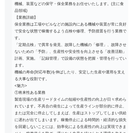
機械、装置などの保守・保全業務をお任せいたします。(主に食
品領域)
【業務詳細】
保全業務は工場やビルなどの施設内にある機械や装置が常に良好
で安全な状態で稼働するよう点検や修理、予防措置を行う業務で
す。
「定期点検」で異常を発見、故障した機械の「修理」、故障させ
ないための「予防」、生産性や安全性を向上させる「改善活動」
計画、実施。「記録管理」で設備の状態を把握・管理を行ってい
ます。
機械の寿命(対応年数)を伸ばしたり、安定した生産や運用を支え
る大事な役割です。
<魅力>
①将来性ある業務
製造現場の生産リードタイムの短縮や生産性の向上が日々求めら
れています。不具合の発生によって生産ラインが部分的に停止、
または完全に停止してしまえば、生産はストップしてしまい供給
に遅れが出てしまいます。稼働停止による時間的・経済的な損失
を回避しないことには、効率化による生産性の向上は実現できま