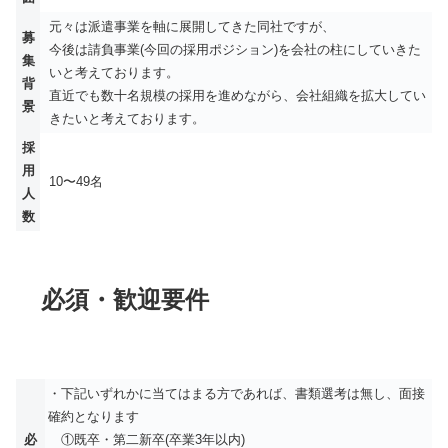
元々は派遣事業を軸に展開してきた同社ですが、
募
今後は請負事業(今回の採用ポジション)を会社の柱にしていきた
集
いと考えております。
背
直近でも数十名規模の採用を進めながら、会社組織を拡大してい
景
きたいと考えております。
採
用
10〜49名
人
数
必須・歓迎要件
・下記いずれかに当てはまる方であれば、書類選考は無し、面接
確約となります
必
①既卒・第二新卒(卒業3年以内)