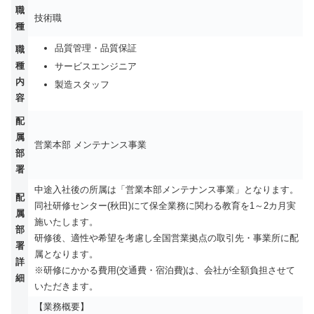
職
技術職
種
品質管理・品質保証
職
種
サービスエンジニア
内
製造スタッフ
容
配
属
営業本部 メンテナンス事業
部
署
中途入社後の所属は「営業本部メンテナンス事業」となります。
配
同社研修センター(秋田)にて保全業務に関わる教育を1～2カ月実
属
施いたします。
部
研修後、適性や希望を考慮し全国営業拠点の取引先・事業所に配
署
属となります。
詳
※研修にかかる費用(交通費・宿泊費)は、会社が全額負担させて
細
いただきます。
【業務概要】