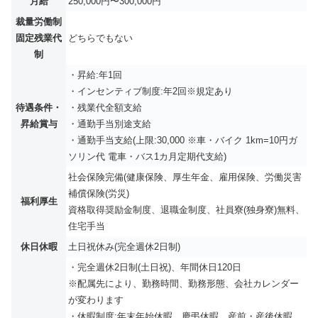
月給
250,000円〜300,000円
裁量労働制
固定残業代
どちらでもない
制
・昇給:年1回
・インセンティブ制度:年2回※規定あり
待遇条件・
・残業代全額支給
昇給賞与
・通勤手当別途支給
・通勤手当支給(上限:30,000 ※車・バイク 1km=10円ガ
ソリン代 電車・バス1カ月定期代支給)
社会保険完備(健康保険、厚生年金、雇用保険、労働災害
補償保険(労災)
福利厚生
資格取得奨励金制度、退職金制度、社員寮(独身寮)無料、
住宅手当
休日休暇
土日祝休み(完全週休2日制)
・完全週休2日制(土日祝)、年間休日120日
※配属先により、勤務時間、勤務形態、会社カレンダー
が変わります
・休暇制度:年末年始休暇、慶弔休暇、産前・産後休暇、