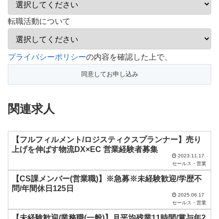
転職活動について
こ
プライバシーポリシー
の内容を確認した上で、
の
フ
ィ
関連求人
ー
ル
ド
【フルフィルメント/ロジスティクスプランナー】売り
上げを伸ばす物流DX×EC 営業経験者募集
は
2023.11.17
セールス・営業
空
【CS課メンバー(営業職)】※急募※未経験歓迎/学歴不
の
問/年間休日125日
ま
2025.06.17
セールス・営業
ま
【未経験歓迎/業務職(一般)】月平均残業11時間/賞与年2