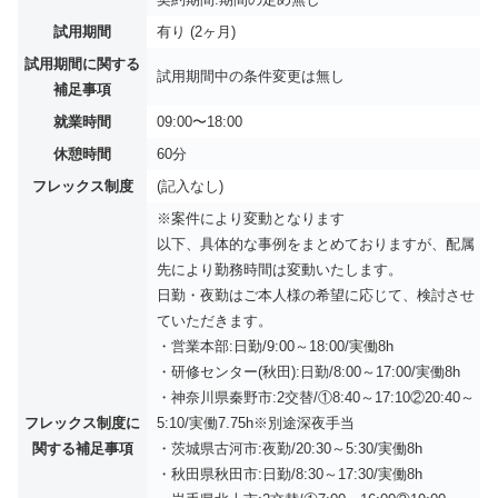
試用期間
有り (2ヶ月)
試用期間に関する
試用期間中の条件変更は無し
補足事項
就業時間
09:00〜18:00
休憩時間
60分
フレックス制度
(記入なし)
※案件により変動となります
以下、具体的な事例をまとめておりますが、配属
先により勤務時間は変動いたします。
日勤・夜勤はご本人様の希望に応じて、検討させ
ていただきます。
・営業本部:日勤/9:00～18:00/実働8h
・研修センター(秋田):日勤/8:00～17:00/実働8h
・神奈川県秦野市:2交替/①8:40～17:10②20:40～
フレックス制度に
5:10/実働7.75h※別途深夜手当
関する補足事項
・茨城県古河市:夜勤/20:30～5:30/実働8h
・秋田県秋田市:日勤/8:30～17:30/実働8h