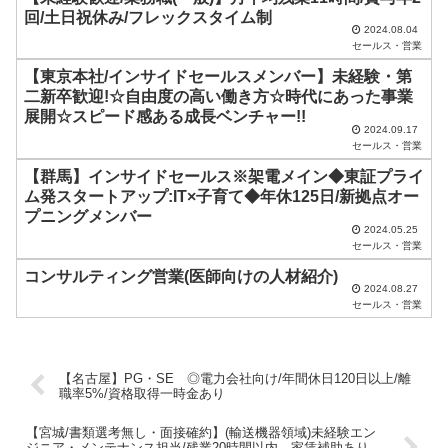
に
回/土日祝休み/フレックスタイム制
し
2024.08.04
セールス・営業
て
【東京本社/インサイドセールスメンバー】未経験・第
く
二新卒歓迎!☆自由度の高い働き方☆時代にあった事業
だ
展開☆スピード感ある成長ベンチャー!!
2024.09.17
さ
セールス・営業
い
【群馬】インサイドセールス※架電メイン◆東証プライ
ム発スタートアップ:IT×子育て◆年休125日/新拠点オー
。
プニングメンバー
2024.05.25
セールス・営業
コンサルティング営業(医師向けの人材紹介)
2024.08.27
セールス・営業
【名古屋】PG・SE ◎電力会社向け/年間休日120日以上/離
職率5%/資格取得一時金あり
【宮城/書類選考無し・面接確約】(輸送機器領域)未経験エン
ジニア・メンテナンス担当/残業20時間以内、家賃補助あり、