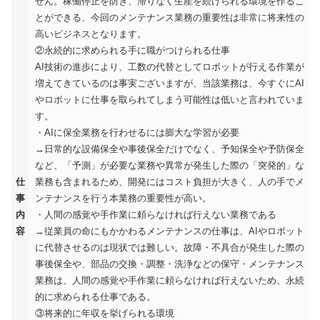
せん。稼働停止を防ぎ、滞りなく生産を続けられる環境を作るこ
とができる、今回のメンテナンス業務の重要性は非常に将来性の
高いビジネスとなります。
②永続的に求められる手に職がつけられる仕事
AI技術の進歩により、工数の代替としてロボットが行える作業が
増えてきているのは事実ございますが、当該業務は、今すぐにAI
やロボットに仕事を取られてしまう可能性は低いと言われていま
す。
・AIに保全業務を行わせるには膨大な学習が必要
→日常的な設備保全や事後保全だけでなく、予知保全や予防保全
など、「予測」が必要な業務や異常が発生した際の「突発的」な
仕
業務も含まれるため、開発にはコスト負担が大きく、人の手でメ
事
ンテナンスを行う本業務の重要性が高い。
内
・人間の感覚や手作業に頼らなければ行えない業務である
容
→従業員の命にもかかわるメンテナンスの仕事は、AIやロボット
に代替させるのは現状では難しい。故障・不具合が発生した際の
事後保全や、部品の交換・調整・洗浄などの保守・メンテナンス
業務は、人間の感覚や手作業に頼らなければ行えないため、永続
的に求められる仕事である。
③将来的に年収を挙げられる環境