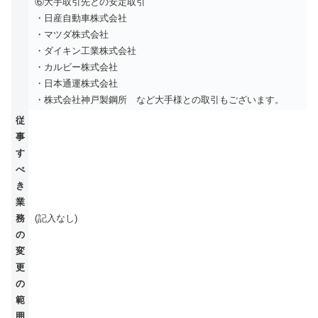
⑥大手取引先との安定取引
・日産自動車株式会社
・マツダ株式会社
・ダイキン工業株式会社
・カルビー株式会社
・日本通運株式会社
・株式会社神戸製鋼所 など大手様との取引もございます。
従
事
す
べ
き
業
務
(記入なし)
の
変
更
の
範
囲