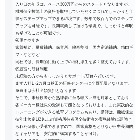
入り口の年収は、ベース300万円からのスタートとなりますが、
機械保全技能士の資格を取得していただくにつれてしっかりと年
収がステップアップできる環境です。数年で数百万でのステップ
アップも可能です。長期就業して頂ける環境で、しっかりと年収
も挙げることが可能です。
④働きやすさ
家賃補助、量費補助、保育所、映画割引、国内宿泊補助、精肉ギ
フトなどなど
同社では、長期的に働く上での福利厚生を多く整えております。
⑤豊富な研修制度
未経験の方からもしっかりとサポート/研修を行います。
まず入社1~2カ月は秋田の研修センターに全員配属となります。
※費用は会社全額負担となります
そこで、未経験者から熟練者に至る幅広い層を対象としており、
各メーカー様社員の受講も可能となっております。また実践的な
トレーニングができる教育プログラムもあり、講師は、機械保全
技能士検定1級以上の資格所持者保全技術者の実務経験に裏付け
られた研修が受講できますので、国家資格をとりながら中長期的
なキャリアを、安定的に構築することが可能。