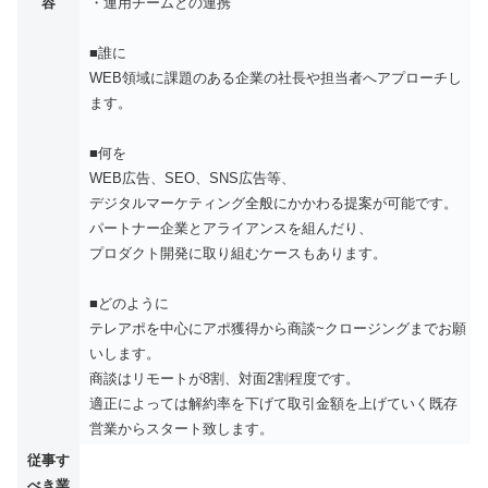
容
・運用チームとの連携
■誰に
WEB領域に課題のある企業の社長や担当者へアプローチし
ます。
■何を
WEB広告、SEO、SNS広告等、
デジタルマーケティング全般にかかわる提案が可能です。
パートナー企業とアライアンスを組んだり、
プロダクト開発に取り組むケースもあります。
■どのように
テレアポを中心にアポ獲得から商談~クロージングまでお願
いします。
商談はリモートが8割、対面2割程度です。
適正によっては解約率を下げて取引金額を上げていく既存
営業からスタート致します。
従事す
べき業