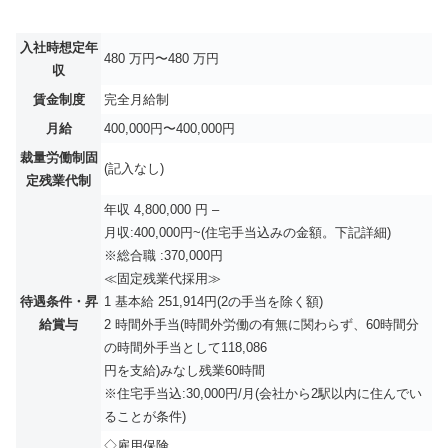
入社時想定年
480 万円〜480 万円
収
賃金制度
完全月給制
月給
400,000円〜400,000円
裁量労働制固
(記入なし)
定残業代制
年収 4,800,000 円 –
月収:400,000円~(住宅手当込みの金額。下記詳細)
※総合職 :370,000円
≪固定残業代採用≫
待遇条件・昇
1 基本給 251,914円(2の手当を除く額)
給賞与
2 時間外手当(時間外労働の有無に関わらず、60時間分
の時間外手当として118,086
円を支給)みなし残業60時間
※住宅手当込:30,000円/月(会社から2駅以内に住んでい
ることが条件)
◇雇用保険