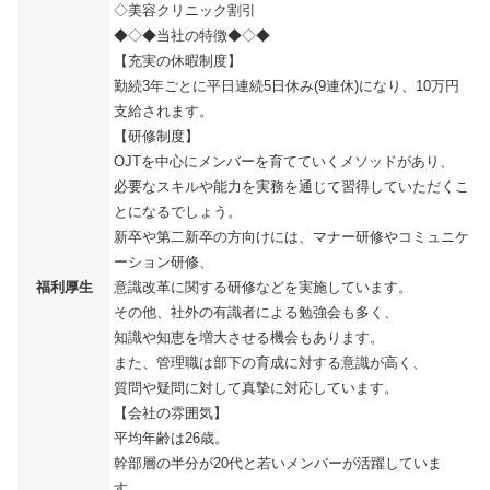
◇美容クリニック割引
◆◇◆当社の特徴◆◇◆
【充実の休暇制度】
勤続3年ごとに平日連続5日休み(9連休)になり、10万円
支給されます。
【研修制度】
OJTを中心にメンバーを育てていくメソッドがあり、
必要なスキルや能力を実務を通じて習得していただくこ
とになるでしょう。
新卒や第二新卒の方向けには、マナー研修やコミュニケ
ーション研修、
福利厚生
意識改革に関する研修などを実施しています。
その他、社外の有識者による勉強会も多く、
知識や知恵を増大させる機会もあります。
また、管理職は部下の育成に対する意識が高く、
質問や疑問に対して真摯に対応しています。
【会社の雰囲気】
平均年齢は26歳。
幹部層の半分が20代と若いメンバーが活躍していま
す。