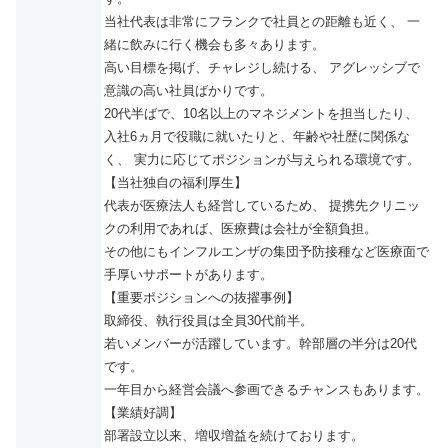
当社代表は非常にフランクで社員との距離も近く、 一
緒に飲みに行く機会も多々あります。
高い目標を掲げ、チャレジし続ける、 アグレッシブで
意識の高い社員ばかりです。
20代半ばで、10名以上のマネジメントを担当したり、
入社6ヵ月で役職に就いたりと、年齢や社歴に関係な
く、 実力に応じてポジションが与えられる環境です。
【当社独自の福利厚生】
代表が医療法人も経営しているため、 提携先クリニッ
クの利用であれば、医療費は会社が全額負担。
その他にもインフルエンザの集団予防接種など医療面で
手厚いサポートがあります。
【重要ポジションへの抜擢事例】
取締役、執行役員は全員30代前半。
若いメンバーが活躍しています。幹部層の半分は20代
です。
一年目から経営会議へ参画できるチャンスもあります。
【業績好調】
部署設立以来、増収増益を続けております。