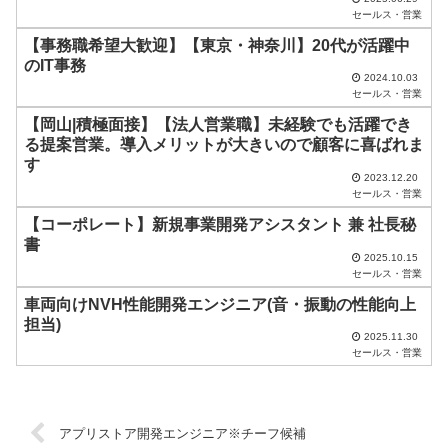
セールス・営業
ま
【事務職希望大歓迎】【東京・神奈川】20代が活躍中
に
のIT事務
し
2024.10.03
セールス・営業
て
【岡山|積極面接】【法人営業職】未経験でも活躍でき
く
る提案営業。導入メリットが大きいので顧客に喜ばれま
だ
す
2023.12.20
さ
セールス・営業
い
【コーポレート】新規事業開発アシスタント 兼 社長秘
書
。
2025.10.15
セールス・営業
車両向けNVH性能開発エンジニア(音・振動の性能向上
担当)
2025.11.30
セールス・営業
アプリストア開発エンジニア※チーフ候補