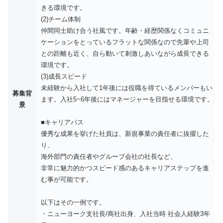
きる環境です。
(2)チーム体制
仲間同士助け合う社風です。年齢・経歴関係なくコミュニ
ケーションをとっているフラットな関係なので先輩や上司
との距離も近く、自ら動いて刺激しあいながら成長できる
環境です。
(3)成長スピード
未経験から入社して1年後には役職を得ているメンバーもい
募集背
ます。入社5~6年後にはマネージャーを目指せる環境です。
景
■キャリアパス
優秀な成果を挙げた社員は、新規事業の責任者に抜擢した
り、
海外部門の責任者やグループ会社の社長など、
非常に魅力的かつスピード感のあるキャリアステップを進
む事が可能です。
以下はその一例です。
・ニューヨーク支社長/商社出身、入社当時 社会人経験3年