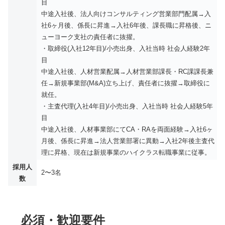
目
中途入社後、法人向けコンサルティング営業部門配属→入
社6ヶ月後、係長に昇進→入社6年後、課長職に昇格後、ニ
ューヨーク支社の責任者に抜擢。
・取締役(入社12年目)/小売出身、入社当時 社会人経験2年
目
中途入社後、人材営業配属→人材営業部課長・RC課課長兼
任→新規事業部(M&A)立ち上げ、責任者に抜擢→取締役に
就任。
・主査代理(入社4年目)/小売出身、入社当時 社会人経験5年
目
中途入社後、人材事業部にてCA・RAを両面経験→入社6ヶ
月後、係長に昇進→法人営業部署に異動→入社2年後主査代
理に昇格、現在は新規事業のハイクラス転職事業に従事。
採用人
2〜3名
数
必須・歓迎要件