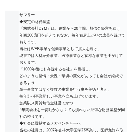
サマリー
◆安定の財務基盤
「株式会社DYM」は、創業から20年間、無借金経営を続け
年商200億円を超えてもなお、毎年右肩上がりの成長を続けて
おります。
当社はWEB事業を創業事業として拡大を続け、
現在では人材紹介事業、医療事業など多様な事業を手がけて
おります。
「1000年後にも存続する会社」を目指し、
どのような世情・景況・環境の変化があっても会社が継続で
きるよう、
単一事業ではなく複数の事業を行う事を美徳と考え、
毎年3～4事業新しい事業を立ち上げています。
創業以来実質無借金経営でかつ、
2年間会社を一切動かさなくても潰れない屈強な財務基盤が同
社の誇りです。
◆社会に貢献するメガベンチャーへ
当社の社長は、2007年杏林大学医学部卒業し、医師免許を取