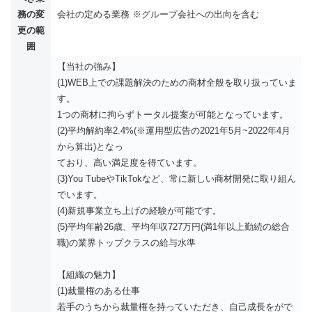
務の変
会社の定める業務 ※グループ会社への出向を含む
更の範
囲
【当社の強み】
(1)WEB上での課題解決のための商材全般を取り扱っていま
す。
1つの商材に拘らずトータル提案が可能となっています。
(2)平均解約率2.4%(※運用型広告の2021年5月~2022年4月
から算出)となっ
ており、高い満足度を得ています。
(3)You TubeやTikTokなど、常に新しい商材開発に取り組ん
でいます。
(4)新規事業立ち上げの経験が可能です。
(5)平均年齢26歳、平均年収727万円(満1年以上勤続の総合
職)の業界トップクラスの給与水準
【組織の魅力】
(1)裁量権のある仕事
若手のうちから裁量権を持っていただき、自己成長をがで