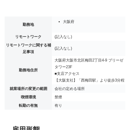
大阪府
勤務地
リモートワーク
(記入なし)
リモートワークに関する補
(記入なし)
足事項
大阪府大阪市北区梅田2丁目4-9 ブリーゼ
タワー23F
勤務地住所
■支店アクセス
【大阪支社】「西梅田駅」より徒歩3分程
就業場所の変更の範囲
会社の定める場所
喫煙環境
禁煙
転勤の有無
有り
雇用形態