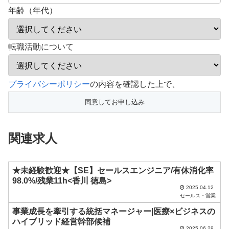
年齢（年代）
転職活動について
こ
プライバシーポリシー
の内容を確認した上で、
の
フ
ィ
関連求人
ー
ル
ド
★未経験歓迎★【SE】セールスエンジニア/有休消化率
98.0%/残業11h<香川 徳島>
は
2025.04.12
セールス・営業
空
事業成長を牽引する統括マネージャー|医療×ビジネスの
の
ハイブリッド経営幹部候補
ま
2025.06.29