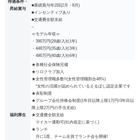
待遇条件・
■業績賞与年2回(2月・8月)
昇給賞与
■インセンティブあり
■交通費全額支給
–
≪モデル年収≫
・390万円(28歳/入社1年)
・448万円(35歳/入社3年)
・490万円(40歳/入社6年)
★各種社会保険完備
★リロクラブ加入
★女性管理職多数!!(女性管理職割合48%)
*女性の活躍が認められているえるぼし認定企業です
★表彰制度
★グループ会社持株会制度(1年目以降上限1万円/3年目以
降上限2万円の手当支給)
福利厚生
★交通費全額支給
マイカー通勤可(社内規定に基づく)
★ランチ
月に1度、チーム全員でランチ会を開催!