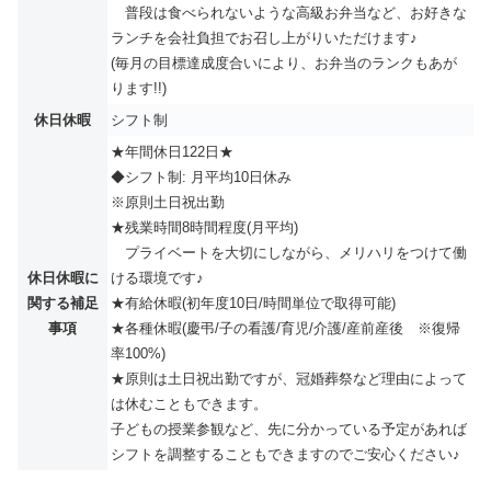
普段は食べられないような高級お弁当など、お好きな
ランチを会社負担でお召し上がりいただけます♪
(毎月の目標達成度合いにより、お弁当のランクもあが
ります!!)
休日休暇
シフト制
★年間休日122日★
◆シフト制: 月平均10日休み
※原則土日祝出勤
★残業時間8時間程度(月平均)
プライベートを大切にしながら、メリハリをつけて働
休日休暇に
ける環境です♪
関する補足
★有給休暇(初年度10日/時間単位で取得可能)
事項
★各種休暇(慶弔/子の看護/育児/介護/産前産後 ※復帰
率100%)
★原則は土日祝出勤ですが、冠婚葬祭など理由によって
は休むこともできます。
子どもの授業参観など、先に分かっている予定があれば
シフトを調整することもできますのでご安心ください♪