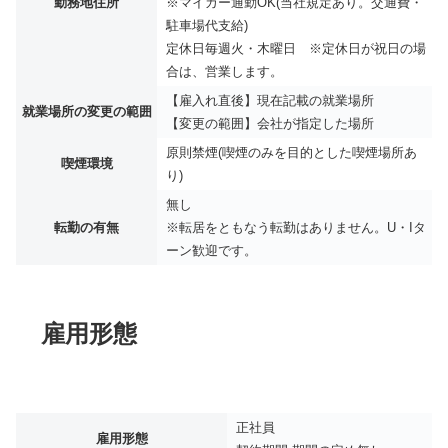
勤務地住所
※マイカー通勤OK(当社規定あり。交通費・
駐車場代支給)
定休日毎週火・木曜日 ※定休日が祝日の場
合は、営業します。
【雇入れ直後】現在記載の就業場所
就業場所の変更の範囲
【変更の範囲】会社が指定した場所
原則禁煙(喫煙のみを目的とした喫煙場所あ
喫煙環境
り)
無し
転勤の有無
※転居をともなう転勤はありません。U・Iタ
ーン歓迎です。
雇用形態
正社員
雇用形態