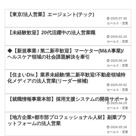
ル
ド
【東京/法人営業】エージェント(テック)
2025.07.30
は
セールス・営業
空
【未経験歓迎】20代活躍中の法人営業職
2024.02.10
の
セールス・営業
ま
◆【新規事業 / 第二新卒歓迎】マーケター(M&A事業)/
ま
ヘルスケア領域の社会課題解決を牽引
2025.06.19
に
セールス・営業
し
【住まいDiv.】業界未経験/第二新卒歓迎!不動産領域特
化メディアの法人営業(リーダー候補)
て
2025.05.02
く
セールス・営業
だ
【就職情報事業本部】採用支援システムの開発サポート
2025.04.23
さ
セールス・営業
い
【地方企業×都市部プロフェッショナル人材】副業プラ
ットフォームの法人営業
。
2024.05.18
セールス・営業