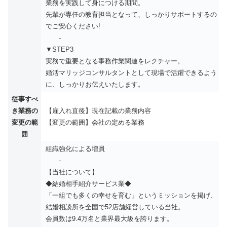
業務を実践して身につける期間。
先輩が専任の教育担当となって、しっかりサポートするの
でご安心ください!
-
▼STEP3
実務で重要となる事務作業関連をレクチャー。
婚活マリッジコンサルタントとして現場で活躍できるよう
に、しっかりお伝えいたします。
従事すべ
き業務の
【雇入れ直後】現在記載の業務内容
変更の範
【変更の範囲】会社の定める業務
囲
組織強化による増員
-
【当社について】
◆結婚相手紹介サービス業◆
「一組でも多くの幸せを育む」というミッションを掲げ、
結婚相談所を全国で52店舗経営している当社。
会員数は9.4万名と業界最大級を誇ります。