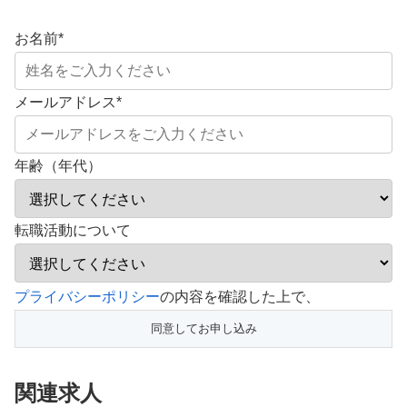
お名前
*
メールアドレス
*
年齢（年代）
転職活動について
こ
プライバシーポリシー
の内容を確認した上で、
の
フ
ィ
関連求人
ー