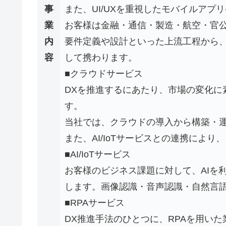
事
また、UI/UXを重視したモバイルア
業
お客様は金融・通信・製造・航空・官
内
要件定義や設計といった上流工程から、
容
して携わります。
■クラウドサービス
DXを推進するにあたり、市場の変化に
す。
当社では、クラウドの導入から構築・
また、AI/IoTサービスとの連携によ
■AI/IoTサービス
お客様のビジネス課題に対して、AIを
します。画像認識・音声認識・自然言語
■RPAサービス
DX推進手法のひとつに、RPAを用い