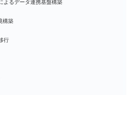
によるデータ連携基盤構築
境構築
移行
築