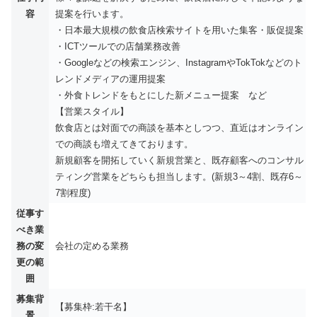
容
提案を行います。
・日本最大規模の飲食店検索サイトを用いた集客・販促提案
・ICTツールでの店舗業務改善
・Googleなどの検索エンジン、InstagramやTokTokなどのト
レンドメディアの運用提案
・外食トレンドをもとにした新メニュー提案 など
【営業スタイル】
飲食店とは対面での商談を基本としつつ、直近はオンライン
での商談も増えてきております。
新規顧客を開拓していく新規営業と、既存顧客へのコンサル
ティング営業をどちらも担当します。(新規3～4割、既存6～
7割程度)
従事す
べき業
務の変
会社の定める業務
更の範
囲
募集背
【募集枠:若干名】
景