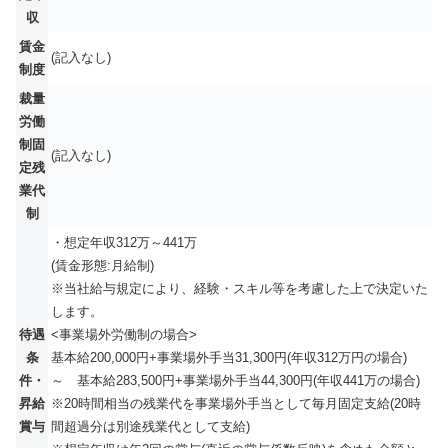
収
賃金
(記入なし)
制度
裁量
労働
制固
(記入なし)
定残
業代
制
・想定年収312万～441万
(賃金形態:月給制)
※当社給与規定により、経験・スキル等を考慮した上で決定いた
します。
待遇
<事業場外労働制の場合>
条
基本給200,000円+事業場外手当31,300円(年収312万円の場合)
件・
～ 基本給283,500円+事業場外手当44,300円(年収441万の場合)
昇給
※20時間相当の残業代を事業場外手当として毎月固定支給(20時
賞与
間超過分は別途残業代として支給)