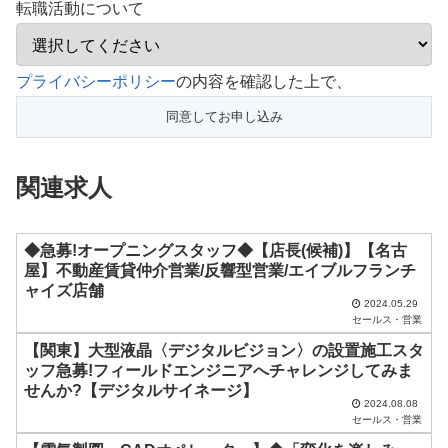
転職活動について
こ
プライバシーポリシー
の内容を確認した上で、
の
フ
ィ
関連求人
ー
ル
ド
◆急募!オープニングスタッフ◆【店長(候補)】【名古
屋】不動産賃貸仲介営業/反響型営業/エイブルフランチ
は
ャイズ店舗
空
2024.05.29
セールス・営業
の
【関東】大型液晶〈デジタルビジョン〉の設置施工スタ
ま
ッフ急募!フィールドエンジニアへチャレンジしてみま
ま
せんか?【デジタルサイネージ】
2024.08.08
に
セールス・営業
し