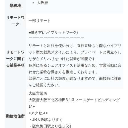
大阪府
勤務地
リモートワ
一部リモート
ーク
■働き方(ハイブリットワーク)
￣￣￣￣￣￣￣￣￣￣￣￣￣￣￣
リモートと出社を使い分け、直行直帰も可能なハイブリ
リモートワ
ット型の就業スタイルにより、プライベートと両立をし
ークに関す
ながらメリハリをつけた就業が可能です!
る補足事項
各所にあるシェアオフィスも活用なため、営業活動に合
わせた柔軟な働き方を推進しております。
部署ごとに出社の頻度が異なりますので、面接時に詳細
をご確認ください。
大阪営業所
大阪府大阪市北区梅田3-1-3 ノースゲートビルディング
14F
<アクセス>
勤務地住所
・JR大阪駅よりすぐ
・阪急梅田駅より徒歩5分