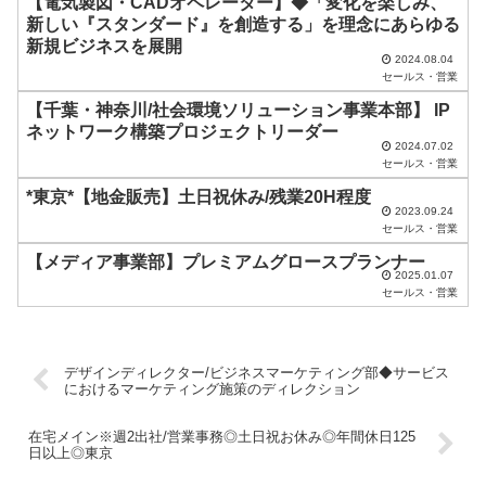
【電気製図・CADオペレーター】◆「変化を楽しみ、
新しい『スタンダード』を創造する」を理念にあらゆる
て
新規ビジネスを展開
く
2024.08.04
セールス・営業
だ
【千葉・神奈川/社会環境ソリューション事業本部】 IP
さ
ネットワーク構築プロジェクトリーダー
い
2024.07.02
セールス・営業
。
*東京*【地金販売】土日祝休み/残業20H程度
2023.09.24
セールス・営業
【メディア事業部】プレミアムグロースプランナー
2025.01.07
セールス・営業
デザインディレクター/ビジネスマーケティング部◆サービス
におけるマーケティング施策のディレクション
在宅メイン※週2出社/営業事務◎土日祝お休み◎年間休日125
日以上◎東京