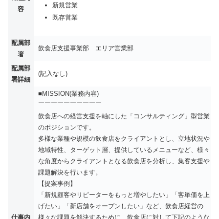
新規営業
容
既存営業
配属部
飲食店支援事業部 エリア営業部
署
配属部
(記入なし)
署詳細
■MISSION(業務内容)
￣￣￣￣￣￣￣￣￣￣
飲食店への経営支援を軸にした「コンサルティング」型営業
のポジションです。
多様な業種や規模の飲食店をクライアントとし、立地状況や
地域特性、ターゲット層、提供しているメニューなど、様々
な角度からクライアントとなる飲食店を分析し、集客支援や
課題解決を行います。
【提案事例】
「新規顧客やリピーターをもっと増やしたい」「客単価を上
げたい」「新店舗をオープンしたい」など、飲食店経営の
仕事内
様々な課題を解決するために、飲食店に対して下記のような