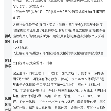
※想定年収は年2回の賞与(直近の賞与係数反映)を含めた金額と
なります。(変動あり)
・昇給年2回(毎年1月、7月)/賞与年2回/交通費規程支給(月15万円
まで)
各種社会保険完備(雇用・労災・健康・厚生年金)/退職年金制度
(確定拠出年金制度)/社員持株会/財形貯蓄/育児支援制度/提携保養
福利
施設利用可能/健康診断(年1回)/社員表彰制度/懸賞制度/クラブ活
厚生
動支援
<人材育成>
入社後研修/階層別研修/自己啓発支援/語学支援/越境学習奨励金
休日
土日祝休み(完全週休2日制)
休暇
完全週休2日制(土曜日、日曜日)、国民の祝日、夏季休日(例年期
間:7月〜9月、3日分有休とは別に付与)、ウエルカム休暇(5日間)
年末年始休日(例年目安:12月下旬〜1月上旬、有休とは別に付
与)、年次有給休暇(1日・半日・時間単位(入社6ヶ月後より10日付
与))、慶弔休暇(転勤・結婚・出産・忌引)、アニバーサリー休
休日
暇、ドナー休暇、プチ・サバティカル休暇、産前産後休業、積立
休暇
保存休暇、裁判員出廷休暇、育児休業、介護休業、年間休日125
に関