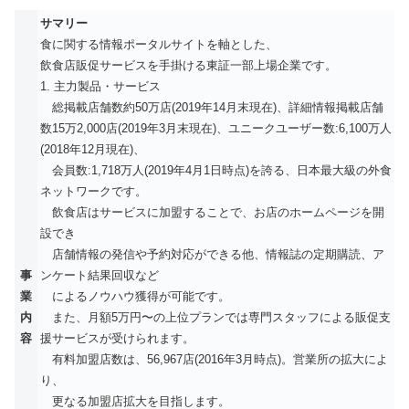
サマリー
食に関する情報ポータルサイトを軸とした、
飲食店販促サービスを手掛ける東証一部上場企業です。
1. 主力製品・サービス
総掲載店舗数約50万店(2019年14月末現在)、詳細情報掲載店舗
数15万2,000店(2019年3月末現在)、ユニークユーザー数:6,100万人
(2018年12月現在)、
会員数:1,718万人(2019年4月1日時点)を誇る、日本最大級の外食
ネットワークです。
飲食店はサービスに加盟することで、お店のホームページを開
設でき
店舗情報の発信や予約対応ができる他、情報誌の定期購読、ア
事
ンケート結果回収など
業
によるノウハウ獲得が可能です。
内
また、月額5万円〜の上位プランでは専門スタッフによる販促支
容
援サービスが受けられます。
有料加盟店数は、56,967店(2016年3月時点)。営業所の拡大によ
り、
更なる加盟店拡大を目指します。