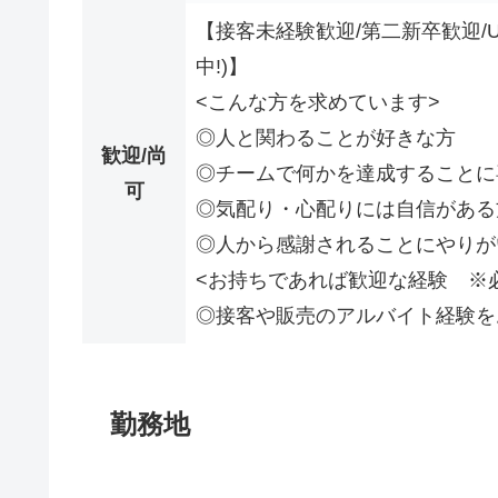
【接客未経験歓迎/第二新卒歓迎/
中!)】
<こんな方を求めています>
◎人と関わることが好きな方
歓迎/尚
◎チームで何かを達成することに
可
◎気配り・心配りには自信がある
◎人から感謝されることにやりが
<お持ちであれば歓迎な経験 ※必
◎接客や販売のアルバイト経験を
勤務地