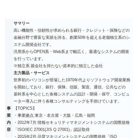
サマリー
高い機能性・信頼性が求められる銀行・クレジット・保険などの
金融分野で豊富な実績を誇る、創業50年を超える老舗独立系のシ
ステム開発会社です。
汎用系からOPEN系・Web系まで幅広く、最適なシステムの開発
を行っています。
※独立系:親会社を持たない資本的に独立した会社
主力製品・サービス
世界初のパソコンが登場した1970年代よりソフトウェア開発業務
を開始しており、銀行、保険、信販、製造、通信、公共などの
基幹系を中心とした各種システムの設計・開発・保守、コンピュ
ーター導入に伴う各種コンサルティングを手掛けています。
事
【TOPICS】
業
・事業拠点:東京・名古屋・大阪・広島・福岡
内
・2012年7月:情報セキュリティマネジメントシステムの国際規格
容
「ISO/IEC 27001(JIS Q 27001)」認証取得
・2015年2月:品質マネジメントシステムの国際規格「ISO