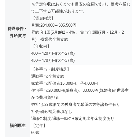
※予定年収はあくまでも目安の金額であり、選考を通じ
て上下する可能性があります。
【賃金内訳】
月額:204,000～305,500円
待遇条件・
昇給 年1回(5月)約2～4% 、賞与年3回(7月・12月・2
昇給賞与
月)、残業代全額支給
【年収例】
400～420万円(大卒27歳)
450～470万円(大卒37歳)
【各手当・制度補足】
通勤手当:全額支給
家族手当:配偶者15,000円、子4,000円
住宅手当:20,000円(単身者)、30,000円(既婚者)※世帯主
かつ費用負担者
寮社宅:27歳までの独身者で希望の方等諸条件有り
社会保険:補足事項なし
退職金制度:退職一時金+確定拠出年金制度あり
福利厚生
【定年】
60歳