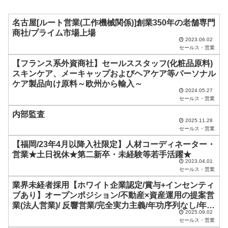
ル
ド
名古屋[ルート営業(工作機械関係)]創業350年の老舗専門
商社/プライム市場上場
は
2023.06.02
セールス・営業
空
【フランス系外資商社】セールススタッフ(化粧品原料)
の
スキンケア、メーキャップおよびヘアケア等パーソナル
ま
ケア製品向け原料～欧州から輸入～
2024.05.27
ま
セールス・営業
に
内部監査
し
2025.11.28
セールス・営業
て
【福岡/23年4月以降入社限定】人材コーディネーター・
く
営業★土日祝休★第二新卒・未経験等若手活躍★
2023.04.01
だ
セールス・営業
さ
業界未経者採用【ホワイト企業認定/賞与+インセンティ
い
ブあり】オープンポジション/不動産×資産運用の提案営
業(法人営業)/ 反響営業/完全実力主義/年功序列なし/年収
。
2025.09.02
UPが叶う
セールス・営業