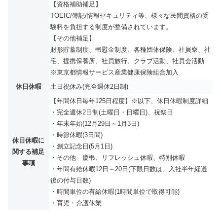
【資格補助補足】
TOEIC/簿記/情報セキュリティ等、様々な民間資格の受
験料を負担する制度が整備されています。
【その他補足】
財形貯蓄制度、弔慰金制度、各種団体保険、社員寮、社
宅、提携保養所、社員旅行、クラブ活動、社員会活動
※東京都情報サービス産業健康保険組合加入
休日休暇
土日祝休み(完全週休2日制)
【年間休日毎年125日程度】※以下、休日休暇制度詳細
・完全週休2日制(土曜日・日曜日)、祝祭日
・年末年始(12月29日～1月3日)
・時節休暇(3日間)
休日休暇に
・創立記念日(5月1日)
関する補足
・その他 慶弔、リフレッシュ休暇、特別休暇
事項
・年間有給休暇12日～20日(下限日数は、入社半年経過
後の付与日数)
・時間単位の有給休暇(1時間単位で取得可能)
・育児・介護休業