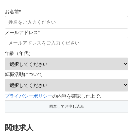
お名前
*
メールアドレス
*
年齢（年代）
転職活動について
こ
プライバシーポリシー
の内容を確認した上で、
の
フ
ィ
関連求人
ー