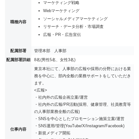
マーケティング戦略
Webマーケティング
ソーシャルメディアマーケティング
職種内容
リサーチ・データ分析・市場調査
広報・PR・広告宣伝
配属部署
管理本部 人事部
配属部署詳細
8名(男性5名、女性3名)
東京本社にて、人事部の広報や採用の分野における業
務を中心に、部内全般の業務サポートをしていただき
ます。
<広報>
・社内外の広報企画立案/運営
・社内外の広報/PR活動(採用、健康管理、社員教育等
の人事部業務全般の広報)
・SNSを中心としたプロモーション施策立案/運営
・SNS運用/管理(YouTube/X/Instagram/Facebook)
仕事内容
・新規メディア開拓