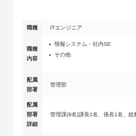
職種
ITエンジニア
情報システム・社内SE
職種
その他
内容
配属
管理部
部署
配属
部署
管理課(8名)課長1名、係長1名、総
詳細