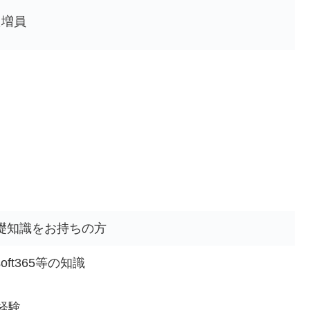
た増員
基礎知識をお持ちの方
soft365等の知識
経験