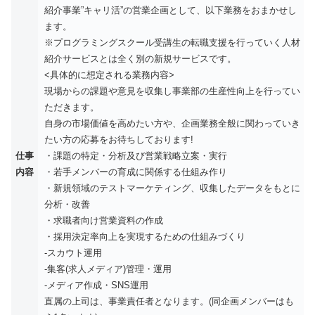
紹介事業”キャリ活”の営業企画として、以下業務をおまかせし
ます。
※プログラミングスクール受講生の転職支援を行っていく人材
紹介サービスとは全く別の新規サービスです。
<具体的に想定される業務内容>
現場からの課題や意見を収集し事業部の生産性向上を行ってい
ただきます。
自身の市場価値を高めたい方や、企画業務全般に関わっていき
たい方の応募をお待ちしております!
仕事
・課題の特定・分析及び営業戦略立案・実行
内容
・若手メンバーの育成に関係する仕組み作り
・新規領域のテストマーケティング、収集したデータをもとに
分析・改善
・求職者向け営業資料の作成
・採用決定率向上を実現するための仕組みづくり
-スカウト運用
-集客(求人メディア)管理・運用
-メディア作成・SNS運用
直属の上司は、事業責任者となります。(同企画メンバーはも