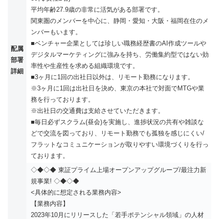
平均年齢27.9歳の非常に活気がある部署です。
関東圏のメンバーを中心に、静岡・愛知・大阪・福岡在住のメ
ンバーもいます。
■ベンチャー企業としては珍しい職務経歴書のAI作成ツールや
配属
デジタルマーケティングに強みを持ち、労働集約型ではない効
部署
率性や生産性を求める組織環境です。
詳細
■3ヶ月に1回の出社日以外は、リモート勤務になります。
※3ヶ月に1回は出社日を決め、東京の本社で対面でMTGや業
務を行っております。
※出社日の交通費は支給させていただきます。
■毎日必ずスクラム(昼会)を実施し、進捗状況の共有や雑談な
どで交流を図っており、リモート勤務でも孤独を感じにくい/
フラットなコミュニケーションが取りやすい環境づくりを行っ
ております。
◇◆◇◆ 東証プライム上場オープンアップグループ/最注力新
規事業! ◇◆◇◆
<具体的に想定される業務内容>
【業務内容】
2023年10月にリリースした「若手ポテンシャル領域」の人材