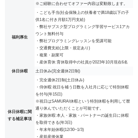
※ご経験に合わせてオファー内容は変動致します。
・こども手当(社会保険上の扶養者で満18歳以下の子
供1名に付き月額1万円支給)
・弊社サブスク型プログラミング学習サービス1アカ
ウント無料付与
福利厚生
・弊社プログラミングレッスンを受講可能
・交通費支給(上限・規定あり)
・複業・副業可
・産休育休:育休取得中の社員が2023年10月現在6名
休日休暇
土日休み(完全週休2日制)
・完全週休2日制(土日休み)
・侍休暇:祝日を補う日数を入社月に応じて特別休暇
を付与(年15日)
※祝日はSAMURAI休暇という特別休暇を利用して暦
通り休んでいただくことが可能です。
休日休暇に関
・家族休暇:本人・家族・パートナーの誕生日に休暇
する補足事項
を取得できる(年3日)
・年末年始休暇(12/30~1/3)
・産前産後休業