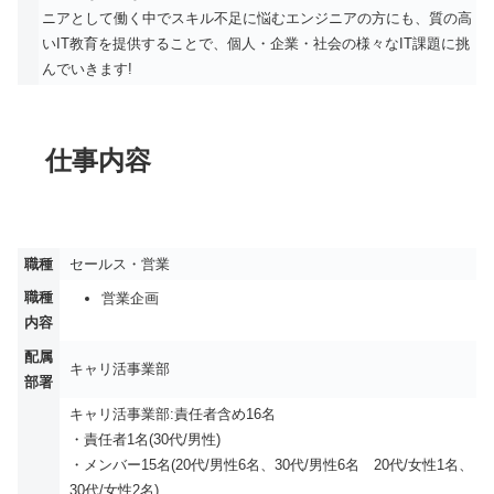
ニアとして働く中でスキル不足に悩むエンジニアの方にも、質の高
いIT教育を提供することで、個人・企業・社会の様々なIT課題に挑
んでいきます!
仕事内容
職種
セールス・営業
職種
営業企画
内容
配属
キャリ活事業部
部署
キャリ活事業部:責任者含め16名
・責任者1名(30代/男性)
・メンバー15名(20代/男性6名、30代/男性6名 20代/女性1名、
30代/女性2名)