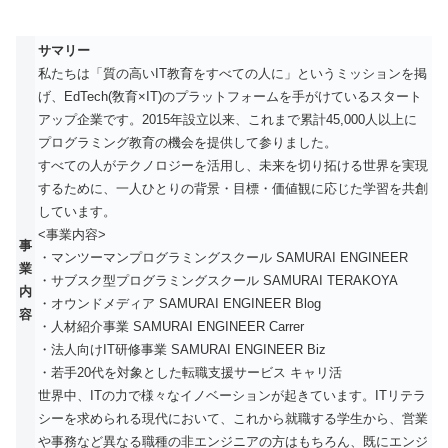
サマリー
私たちは「質の高いIT教育をすべての人に」というミッションを掲
げ、EdTech(敎育×IT)のプラットフォームを手がけているスタート
アップ企業です。2015年設立以来、これまで累計45,000人以上に
プログラミング教育の機会を提供して参りました。
すべての人がテクノロジーを活用し、未来を切り拓ける世界を実現
するために、一人ひとりの背景・目標・価値観に応じた学習を共創
しています。
<事業内容>
事
・マンツーマンプログラミングスクール SAMURAI ENGINEER
業
・サブスク型プログラミングスクール SAMURAI TERAKOYA
内
・オウンドメディア SAMURAI ENGINEER Blog
容
・人材紹介事業 SAMURAI ENGINEER Carrer
・法人向けIT研修事業 SAMURAI ENGINEER Biz
・若手20代を対象とした転職支援サービス キャリ活
世界中、ITの力で様々なイノベーションが起きています。ITリテラ
シーを求められる現代において、これから就職する学生から、営業
や事務など異なる職種の非エンジニアの方はもちろん、既にエンジ