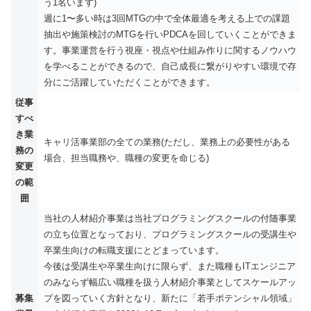
う1名います)
週に1〜多い時は3回MTGの中で全体最適を考える上での課題
抽出や施策検討のMTGを行いPDCAを回していくことができま
す。事業運営を行う視座・視点や仕組み作りに関するノウハウ
を学べることができるので、自己成長に繋がりやすい環境で存
分にご活躍していただくことができます。
従事
すべ
き業
キャリ活事業部の全ての業務(ただし、業務上の必要性がある
務の
場合、担当職務や、職種の変更を命じる)
変更
の範
囲
当社の人材紹介事業は当社プログラミングスクールの付随事業
の立ち位置となっており、プログラミングスクールの受講生や
卒業生向けの転職支援にとどまっています。
今後は受講生や卒業生向けに限らず、また職種もITエンジニア
のみならず幅広い職種を扱う人材紹介事業としてスケールアッ
募集
プを図っていく方針となり、新たに「若手ポテンシャル領域」