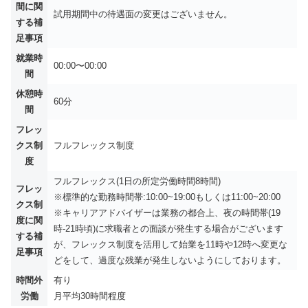
間に関
試用期間中の待遇面の変更はございません。
する補
足事項
就業時
00:00〜00:00
間
休憩時
60分
間
フレッ
クス制
フルフレックス制度
度
フルフレックス(1日の所定労働時間8時間)
フレッ
※標準的な勤務時間帯:10:00~19:00もしくは11:00~20:00
クス制
※キャリアアドバイザーは業務の都合上、夜の時間帯(19
度に関
時-21時頃)に求職者との面談が発生する場合がございます
する補
が、フレックス制度を活用して始業を11時や12時へ変更な
足事項
どをして、過度な残業が発生しないようにしております。
時間外
有り
労働
月平均
30時間程度