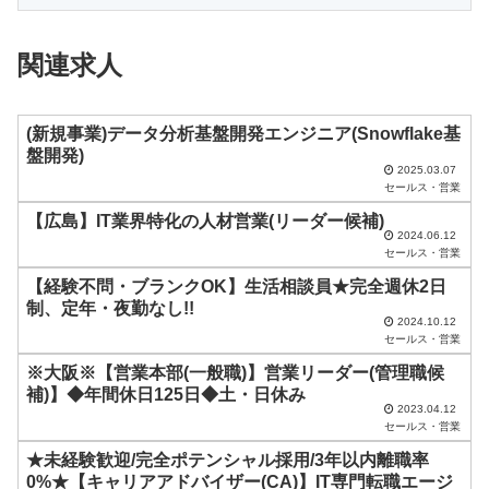
フ
ィ
関連求人
ー
ル
ド
(新規事業)データ分析基盤開発エンジニア(Snowflake基
盤開発)
は
2025.03.07
セールス・営業
空
【広島】IT業界特化の人材営業(リーダー候補)
の
2024.06.12
ま
セールス・営業
ま
【経験不問・ブランクOK】生活相談員★完全週休2日
制、定年・夜勤なし!!
に
2024.10.12
セールス・営業
し
※大阪※【営業本部(一般職)】営業リーダー(管理職候
て
補)】◆年間休日125日◆土・日休み
く
2023.04.12
セールス・営業
だ
★未経験歓迎/完全ポテンシャル採用/3年以内離職率
さ
0%★【キャリアアドバイザー(CA)】IT専門転職エージ