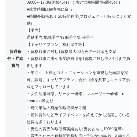
09:00～17:30(休憩45分) ( 所定労働時間7時間45分 )
■就業時間は顧客先に従う
■時間外勤務あり 20時間程度(プロジェクトと時期により変
動)
【手当】
通勤手当/地域手当/役職手当/出張手当
【キャリアプラン、福利厚生等】
待遇条
・資格取得に対し1資格最大30万円の一時金を支給
件・昇給
・資格取得に掛かる受験費用を1資格に対し最大4回まで負
賞与
担します
・年2回、上長とコミュニケーションを重視した面談を実
施。課題、キャリアプラン、会社目標を共有しキャリア形
成をフォローしています
・女性活躍研修、リーダー研修、マネージャー研修、e-
Learning等あり
・時間単位の有給休暇取得が可能
・産休育休などライフイベントを終えてから活躍している
社員も多くおります
・男性の育児休暇取得実績あり(男女ともに100%復帰)
・育児のための短時間勤務制度は子供が中学校に入学する