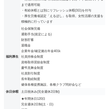
まで適用可能
・有給休暇とは別にリフレッシュ休暇(3日)を付与
・厚生労働省認定「えるぼし」を取得。女性活躍の支援を
積極的に行っています
社会保険完備
通勤手当(規定による)
財形貯蓄
退職金
企業年金/確定拠出年金401k
福利厚生
社員持株会制度
資格取得奨励金制度
慶弔見舞金制度
社員割引制度
長年勤続制度
健保各種提携施設、各種クラブ同好会など
休日休暇
土日祝休み(完全週休2日制)
★年間休日120日
完全週休2日制(土・日)