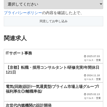
こ
プライバシーポリシー
の内容を確認した上で、
の
フ
ィ
関連求人
ー
ル
ド
ITサポート事務
2025.07.03
は
セールス・営業
空
【京都】転職・採用コンサルタント/研修充実/年間休日
121日
の
2024.11.18
ま
セールス・営業
ま
電気(回路)設計/一気通貫型/プライム市場上場グループ/
福利厚生◎/離職率低/
に
2025.02.13
セールス・営業
し
次世代内燃機関の設計開発
て