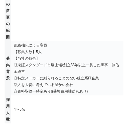
の
変
更
の
範
囲
組織強化による増員
【募集人数】5人
募
【当社の特色】
集
◎東証スタンダード市場上場/創立55年以上一貫した黒字・無借
背
金経営
景
◎特定メーカーに縛られることのない独立系IT企業
◎人を大切に考えている温かい会社
◎資格取得一時金あり!(受験費用補助もあり)
採
用
4〜5名
人
数