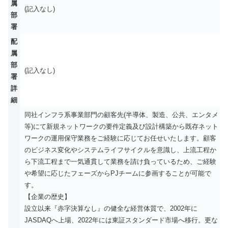
属
(記入なし)
部
署
配
属
部
(記入なし)
署
詳
細
同社インフラ系事業部門の顧客先(半導体、製造、公共、エンタメ
等)にて新規ネットワークの要件定義及び設計構築から既存ネット
ワークの運用保守業務をご経験に応じてお任せいたします。顧客
のビジネス変化やシステムライフサイクルを意識し、上流工程か
ら下流工程まで一気通貫して業務を請け負っているため、ご経験
や希望に応じたフェーズからPJチームに参画することが可能で
す。
【企業の歴史】
設立以来『赤字決算なし』の健全な経営体質で、2002年に
JASDAQへ上場、2022年には東証スタンダード市場へ移行。更な