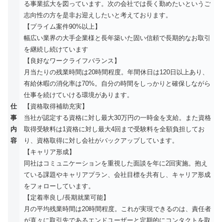
る事業拡大を図っています。次の会社では長く勤めたいというご
志向性の方を是非お迎えしたいと考えております。
【プライム案件90%以上】
幅広い業界の大手企業様と長年築いた固い信頼で長期的なお取引
を継続し続けています
【良好なワークライフバランス】
月当たりの残業時間は20時間程度。年間休日は120日以上あり、
有給休暇の消化率は70%。自分の時間をしっかりと確保しながら
仕事を続けていける環境があります。
仕
【資格取得補助充実】
事
当社が認定する資格に対し最大30万円の一時金を支給。また資格
内
取得受験料は1資格に対し最大4回まで受験料を全額負担してお
容
り、資格取得に対し会社がバックアップしています。
【キャリア形成】
同社はコミュニケーションを重視した面談を年に2回実施。抱え
ている課題やキャリアプラン、会社目標を共有し、キャリア形成
をフォローしています。
【定着率良し/長期就業可能】
月の平均残業時間は20時間程度。これが実現できるのは、責任者
が直々に取引先であるエンドユーザーと定期的にコンタクトを取