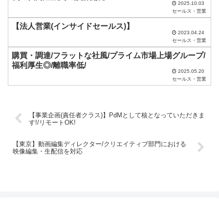
2025.10.03
く
セールス・営業
だ
【法人営業(インサイドセールス)】
2023.04.24
さ
セールス・営業
い
購買・調達/フラットな社風/プライム市場上場グループ/
福利厚生◎/離職率低/
。
2025.05.20
セールス・営業
【事業企画(責任者クラス)】PdMとして核となっていただきま
す!/リモートOK!
【東京】動画編集ディレクター/クリエイティブ部門における
映像編集・生配信を対応