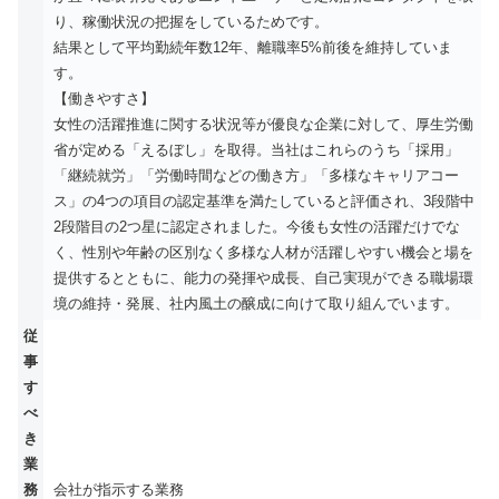
り、稼働状況の把握をしているためです。
結果として平均勤続年数12年、離職率5%前後を維持していま
す。
【働きやすさ】
女性の活躍推進に関する状況等が優良な企業に対して、厚生労働
省が定める「えるぼし」を取得。当社はこれらのうち「採用」
「継続就労」「労働時間などの働き方」「多様なキャリアコー
ス」の4つの項目の認定基準を満たしていると評価され、3段階中
2段階目の2つ星に認定されました。今後も女性の活躍だけでな
く、性別や年齢の区別なく多様な人材が活躍しやすい機会と場を
提供するとともに、能力の発揮や成長、自己実現ができる職場環
境の維持・発展、社内風土の醸成に向けて取り組んでいます。
従
事
す
べ
き
業
務
会社が指示する業務