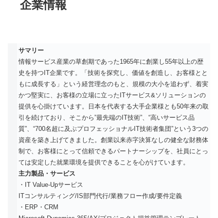
企業情報
サマリー
情報サービス産業の草創期であった1965年に創業し55年以上の歴
史を持つIT企業です。「技術を探究し、価値を創造し、お客様とと
もに成長する」という経営理念のもと、規模の大小を追わず、着実
かつ堅実に、お客様の立場に立ったITサービス&ソリューションの
提供を心掛けています。日本を代表する大手企業様とも50年来の取
引を続けており、そこから”最先端のIT技術”、“高いサービス品
質”、“700名超に及ぶプロフェッショナルIT技術者集団”という3つの
資産を築き上げてきました。創業以来赤字決算なしの健全な財務体
制で、お客様にとって信頼できるパートナーシップを、社員にとっ
ては安定した就業環境を提供できることを心がけています。
主力製品・サービス
・IT Value-Upサービス
ITコンサルティング/IS部門代行/業務フロー作成/要件定義
・ERP・CRM