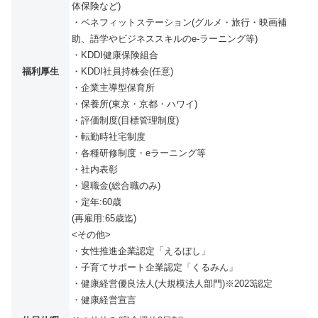
体保険など)
・ベネフィットステーション(グルメ・旅行・映画補
助、語学やビジネススキルのe-ラーニング等)
・KDDI健康保険組合
福利厚生
・KDDI社員持株会(任意)
・企業主導型保育所
・保養所(東京・京都・ハワイ)
・評価制度(目標管理制度)
・転勤時社宅制度
・各種研修制度・eラーニング等
・社内表彰
・退職金(総合職のみ)
・定年:60歳
(再雇用:65歳迄)
<その他>
・女性推進企業認定「えるぼし」
・子育てサポート企業認定「くるみん」
・健康経営優良法人(大規模法人部門)※2023認定
・健康経営宣言