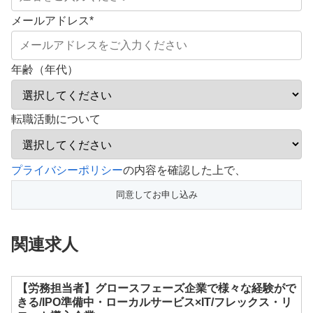
メールアドレス
*
年齢（年代）
転職活動について
こ
プライバシーポリシー
の内容を確認した上で、
の
フ
ィ
関連求人
ー
ル
ド
【労務担当者】グロースフェーズ企業で様々な経験がで
きる/IPO準備中・ローカルサービス×IT/フレックス・リ
は