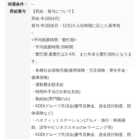
待遇条件・
–
昇給賞与
【昇給・賞与について】
昇給:年1回(4月)
賞与:年2回(6月・12月)※入社時期に応じた基準有
–
<平均残業時間・繁忙期>
・平均残業時間:20時間
・繁忙期:最繁忙は3ｰ4月、また年末も繁忙傾向となりま
す。
・各種社会保険完備(雇用保険・労災保険・厚生年金・
健康保険)
・通勤費全額支給
・時間外手当(1分単位支給)
・勤続給(専門職のみ)
・KDDIグループ共済会(慶弔見舞金、資金貸付制度、団
体保険など)
・ベネフィットステーション(グルメ・旅行・映画補
助、語学やビジネススキルのe-ラーニング等)
・KDDIグループ共済会(慶弔見舞金、資金貸付制度、団