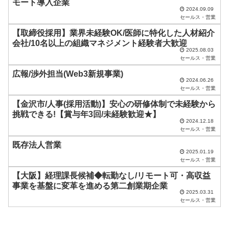
モート導入企業
空
2024.09.09
セールス・営業
の
【取締役採用】業界未経験OK/医師に特化した人材紹介
ま
会社/10名以上の組織マネジメント経験者大歓迎
2025.08.03
ま
セールス・営業
に
広報/渉外担当(Web3新規事業)
し
2024.06.26
セールス・営業
て
【金沢市/人事(採用活動)】安心の研修体制で未経験から
く
挑戦できる!【賞与年3回/未経験歓迎★】
2024.12.18
だ
セールス・営業
さ
既存法人営業
い
2025.01.19
セールス・営業
。
【大阪】経理課長候補◆転勤なし/リモート可・高収益
事業を基盤に変革を進める第二創業期企業
2025.03.31
セールス・営業