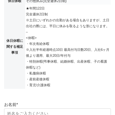
休日休暇
その他休み(完全週休2日制)
★年間122日
完全週休2日制
※土日にいずれかの出勤がある場合もありますが、土日
出社の際には、平日に休みを取るような形になります。
–
<休暇>
休日休暇に
・年次有給休暇
関する補足
※入社半年経過時点10日 最高付与日数20日、入社6ヶ月
事項
後より適用、最大20日/年付与
・特別休暇(弔事休暇、結婚休暇、出産休暇、子の看護
休暇など)
・私傷病休暇
・産前産後休暇
・育児/介護休暇
お名前
*