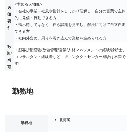
<求める人物像>
必
・会社の事業・社風や指針をしっかり理解し、自分の言葉で主体
須
的に発信・行動できる方
要
・指示待ちではなく、自ら課題を見出し、解決に向けて自立自走
件
できる方
・社内外含め、周りを巻き込んで業務を進められる方
歓
・顧客折衝経験/数値管理/営業/人材マネジメントの経験/診断士、
迎/
コンサルタント経験者など ※コンタクトセンター経験は不問で
尚
す!
可
勤務地
北海道
勤務地