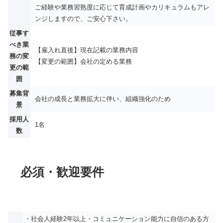
ご経験や業務習熟度に応じて育成計画やカリキュラムもアレ
ンジしますので、ご安心下さい。
従事す
べき業
【雇入れ直後】現在記載の業務内容
務の変
【変更の範囲】会社の定める業務
更の範
囲
募集背
会社の成長と業務拡大に伴い、組織強化のため
景
採用人
1名
数
必須・歓迎要件
・社会人経験2年以上・コミュニケーション能力に自信のある方