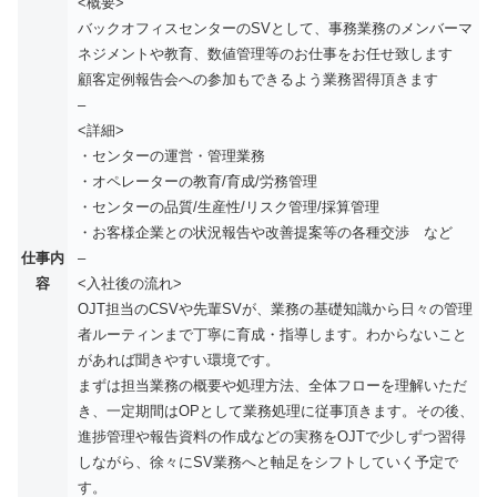
<概要>
バックオフィスセンターのSVとして、事務業務のメンバーマ
ネジメントや教育、数値管理等のお仕事をお任せ致します
顧客定例報告会への参加もできるよう業務習得頂きます
–
<詳細>
・センターの運営・管理業務
・オペレーターの教育/育成/労務管理
・センターの品質/生産性/リスク管理/採算管理
・お客様企業との状況報告や改善提案等の各種交渉 など
仕事内
–
容
<入社後の流れ>
OJT担当のCSVや先輩SVが、業務の基礎知識から日々の管理
者ルーティンまで丁寧に育成・指導します。わからないこと
があれば聞きやすい環境です。
まずは担当業務の概要や処理方法、全体フローを理解いただ
き、一定期間はOPとして業務処理に従事頂きます。その後、
進捗管理や報告資料の作成などの実務をOJTで少しずつ習得
しながら、徐々にSV業務へと軸足をシフトしていく予定で
す。