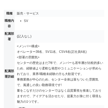
職種
販売・サービス
職種内
SV
容
配属部
(記入なし)
署
<メンバー構成>
オペレーター39名、SV11名、CSV4名(正社員4名)
<部署の雰囲気>
センターの歴史はまだ7年で、メンバーも若年層が比較的多い
ため、経験値より柔軟な発想やコミュニケーションが求めら
配属部
れており、業界/職種未経験の方も大歓迎です。
署詳細
事務業務が中心のため、センター全体は落ちついた雰囲気
で、風通しの良い勤務環境です!
量をこなすだけのセンターではなく品質重視を推進しており
ますので、アイデアを活かせたり、提案力が身に付く環境も
魅力の1つです。