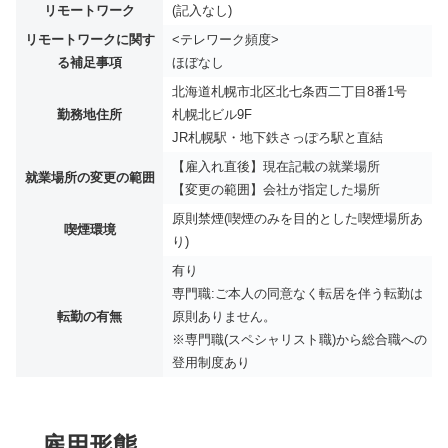
リモートワーク
(記入なし)
リモートワークに関す
<テレワーク頻度>
る補足事項
ほぼなし
北海道札幌市北区北七条西二丁目8番1号
勤務地住所
札幌北ビル9F
JR札幌駅・地下鉄さっぽろ駅と直結
【雇入れ直後】現在記載の就業場所
就業場所の変更の範囲
【変更の範囲】会社が指定した場所
原則禁煙(喫煙のみを目的とした喫煙場所あ
喫煙環境
り)
有り
専門職:ご本人の同意なく転居を伴う転勤は
転勤の有無
原則ありません。
※専門職(スペシャリスト職)から総合職への
登用制度あり
雇用形態