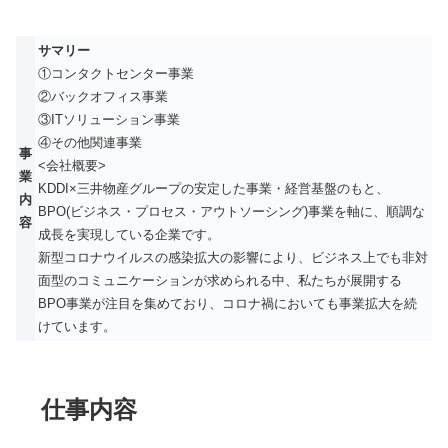
サマリー
①コンタクトセンター事業
②バックオフィス事業
③ITソリューション事業
④その他関連事業
事
<会社概要>
業
KDDI×三井物産グループの安定した事業・経営基盤のもと、
内
BPO(ビジネス・プロセス・アウトソーシング)事業を軸に、順調な
容
成長を実現している企業です。
新型コロナウイルスの感染拡大の影響により、ビジネス上でも非対
面型のコミュニケーションが求められる中、私たちが展開する
BPO事業が注目を集めており、コロナ禍においても事業拡大を続
けています。
仕事内容